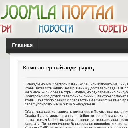
Главная
Компьютерный андеграунд
Однажды ночью Электрон и Феникс решили взломать машину 
чтобы захватить копию Deszip. Фениксу досталась задача выпо
как у него был более быстрый модем, но одновременно он буд
Электроном по другой телефонной линии. Электрон поможет 
этапы. При столкновении с препятствиями Феникс не имел пра
перегруппировки из-за риска обнаружения.
Оба хакера сумели взломать компьютер в Прудью под названи
Спафа была отдельная машина Unther, которая была соедине
прыгал вокруг Unther, пытаясь расширить отверстие достаточн
заползти. По предложению Электрона он попробовал использ
Команда CHFN позволяет пользователям изменять инормацию 