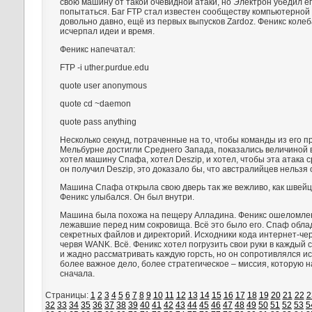
свою машину от такой очевидной атаки, но Электрон убедил ег
попытаться. Баг FTP стал известен сообществу компьютерной
довольно давно, ещё из первых выпусков Zardoz. Феникс колеб
исчерпал идеи и время.
Феникс напечатал:
FTP -i uther.purdue.edu
quote user anonymous
quote cd ~daemon
quote pass anything
Несколько секунд, потраченные на то, чтобы команды из его п
Мельбурне достигли Среднего Запада, показались величиной 
хотел машину Спафа, хотел Deszip, и хотел, чтобы эта атака 
он получил Deszip, это доказало бы, что австралийцев нельзя 
Машина Спафа открыла свою дверь так же вежливо, как швейц
Феникс улыбался. Он был внутри.
Машина была похожа на пещеру Алладина. Феникс ошеломле
лежавшие перед ним сокровища. Всё это было его. Спаф обл
секретных файлов и директорий. Исходники кода интернет-че
червя WANK. Всё. Феникс хотел погрузить свои руки в каждый 
и жадно рассматривать каждую горсть, но он сопротивлялся 
более важное дело, более стратегическое – миссия, которую 
сначала.
Страницы:
1
2
3
4
5
6
7
8
9
10
11
12
13
14
15
16
17
18
19
20
21
22
2
32
33
34
35
36
37
38
39
40
41
42
43
44
45
46
47
48
49
50
51
52
53
5