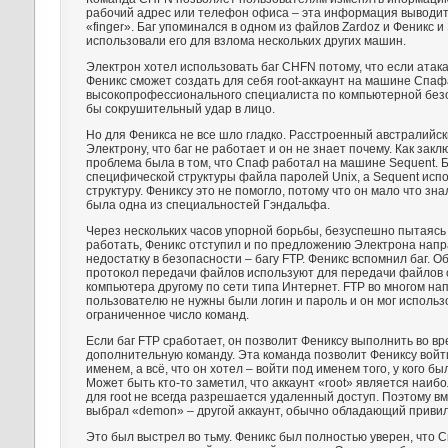
рабочий адрес или телефон офиса – эта информация выводит
«finger». Баг упоминался в одном из файлов Zardoz и Феникс и
использовали его для взлома нескольких других машин.
Электрон хотел использовать баг CHFN потому, что если атак
Феникс сможет создать для себя root-аккаунт на машине Спаф
высокопрофессионального специалиста по компьютерной без
бы сокрушительный удар в лицо.
Но для Феникса не все шло гладко. Расстроенный австралийск
Электрону, что баг не работает и он не знает почему. Как зак
проблема была в том, что Спаф работал на машине Sequent. 
специфической структуры файла паролей Unix, а Sequent исп
структуру. Фениксу это не помогло, потому что он мало что зна
была одна из специальностей Гэндальфа.
Через нескольких часов упорной борьбы, безуспешно пытаясь
работать, Феникс отступил и по предложению Электрона напр
недостатку в безопасности – багу FTP. Феникс вспомнил баг. 
протокол передачи файлов используют для передачи файлов 
компьютера другому по сети типа Интернет. FTP во многом напо
пользователю не нужны были логин и пароль и он мог использ
ограниченное число команд.
Если баг FTP сработает, он позволит Фениксу выполнить во в
дополнительную команду. Эта команда позволит Фениксу вой
именем, а всё, что он хотел – войти под именем того, у кого бы
Может быть кто-то заметил, что аккаунт «root» является наиб
для root не всегда разрешается удаленный доступ. Поэтому вм
выбрал «demon» – другой аккаунт, обычно обладающий привил
Это был выстрел во тьму. Феникс был полностью уверен, что