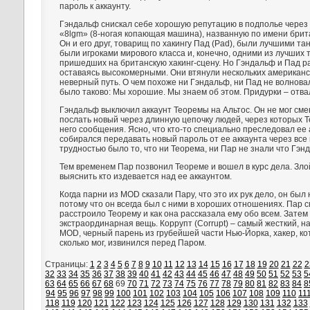
пароль к аккаунту.
Гэндальф снискал себе хорошую репутацию в подполье через 
«8lgm» (8-ногая копающая машина), названную по имени брита
Он и его друг, товарищ по хакингу Пад (Pad), были лучшими та
были игроками мирового класса и, конечно, одними из лучших 
пришедших на британскую хакинг-сцену. Но Гэндальф и Пад р
оставаясь высокомерными. Они втянули нескольких американс
неверный путь. О чем похоже ни Гэндальф, ни Пад не волнова
было таково: Мы хорошие. Мы знаем об этом. Придурки – отва
Гэндальф выключил аккаунт Теоремы на Альтос. Он не мог сме
послать новый через длинную цепочку людей, через которых 
него сообщения. Ясно, что кто-то специально преследовал ее а
собирался передавать новый пароль от ее аккаунта через все
трудностью было то, что ни Теорема, ни Пар не знали что Гэн
Тем временем Пар позвонил Теореме и вошел в курс дела. Зло
выяснить кто издевается над ее аккаунтом.
Когда парни из MOD сказали Пару, что это их рук дело, он был
потому что он всегда был с ними в хороших отношениях. Пар ск
расстроило Теорему и как она рассказала ему обо всем. Затем
экстраординарная вещь. Коррупт (Corrupt) – самый жесткий, 
MOD, черный парень из грубейшей части Нью-Йорка, хакер, к
сколько мог, извинился перед Паром.
Страницы:
1
2
3
4
5
6
7
8
9
10
11
12
13
14
15
16
17
18
19
20
21
22
2
32
33
34
35
36
37
38
39
40
41
42
43
44
45
46
47
48
49
50
51
52
53
5
63
64
65
66
67
68
69
70
71
72
73
74
75
76
77
78
79
80
81
82
83
84
8
94
95
96
97
98
99
100
101
102
103
104
105
106
107
108
109
110
11
118
119
120
121
122
123
124
125
126
127
128
129
130
131
132
133