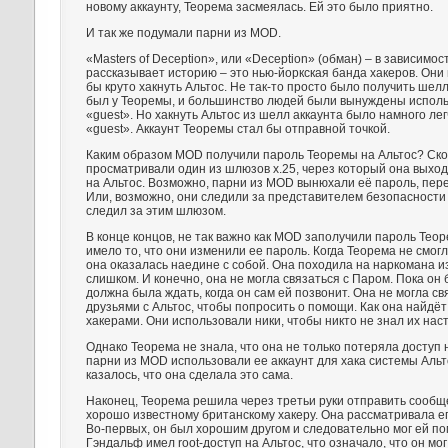
новому аккаунту, Теорема засмеялась. Ей это было приятно.
И так же подумали парни из MOD.
«Masters of Deception», или «Deception» (обман) – в зависимост
рассказывает историю – это нью-йоркская банда хакеров. Они
бы круто хакнуть Альтос. Не так-то просто было получить шел
был у Теоремы, и большинство людей были вынуждены исполь
«guest». Но хакнуть Альтос из шелл аккаунта было намного лег
«guest». Аккаунт Теоремы стал бы отправной точкой.
Каким образом MOD получили пароль Теоремы на Альтос? Ско
просматривали один из шлюзов х.25, через который она выход
на Альтос. Возможно, парни из MOD вынюхали её пароль, пер
Или, возможно, они следили за представителем безопасности
следил за этим шлюзом.
В конце концов, не так важно как MOD заполучили пароль Тео
имело то, что они изменили ее пароль. Когда Теорема не смогл
она оказалась наедине с собой. Она походила на наркомана и
слишком. И конечно, она не могла связаться с Паром. Пока он б
должна была ждать, когда он сам ей позвонит. Она не могла св
друзьями с Альтос, чтобы попросить о помощи. Как она найдёт
хакерами. Они использовали ники, чтобы никто не знал их нас
Однако Теорема не знала, что она не только потеряла доступ н
парни из MOD использовали ее аккаунт для хака системы Аль
казалось, что она сделала это сама.
Наконец, Теорема решила через третьи руки отправить сообщ
хорошо известному британскому хакеру. Она рассматривала ег
Во-первых, он был хорошим другом и следовательно мог ей по
Гэндальф имел root-доступ на Альтос, что означало, что он мо