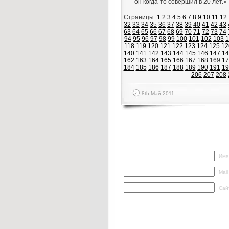
он когда-то совершил в 20 лет.»
Страницы:
1
2
3
4
5
6
7
8
9
10
11
12
32
33
34
35
36
37
38
39
40
41
42
43
63
64
65
66
67
68
69
70
71
72
73
74
94
95
96
97
98
99
100
101
102
103
1
118
119
120
121
122
123
124
125
12
140
141
142
143
144
145
146
147
14
162
163
164
165
166
167
168
169
17
184
185
186
187
188
189
190
191
19
206
207
208
8th Май 2011
Написать ответ
Имя
Mail
Сай