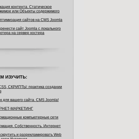
кация контента. Статическое
жимое или Объекты содержимого
птимизация сайтов на CMS Joomla
еренести сайт Joomla с локального
ютера на сервер хостера
М ИЗУЧИТЬ:
CSS, СКРИПТЫ: практика создании
в
к для вашего сайта. CMS Joomla!
РНЕТ-МАРКЕТИНГ
мационные компьютерные сети
мация. Собственность. Интернет
аскрутить и разрекламировать Web