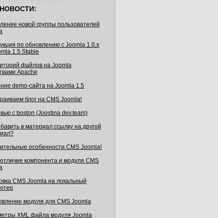
НОВОСТИ:
ление новой группы пользователей
a
укция по обновлению с Joomla 1.0.x
mla 1.5 Stable
иторий файлов на Joomla
твами Apache
ние demo-сайта на Joomla 1.5
раиваем блог на CMS Joomla!
ью с boston (Joostina dev.team)
обавить в материал ссылку на другой
иал?
ительные особенности CMS Joomla!
 отличие компонента и модуля CMS
a
овка CMS Joomla на локальный
ютер
овление модуля для CMS Joomla
етры XML файла модуля Joomla