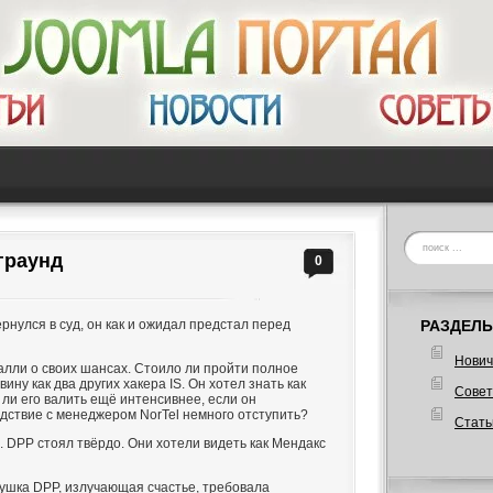
граунд
0
рнулся в суд, он как и ожидал предстал перед
РАЗДЕЛЫ
Нович
лли о своих шансах. Стоило ли пройти полное
ну как два других хакера IS. Он хотел знать как
Сове
т ли его валить ещё интенсивнее, если он
дствие с менеджером NorTel немного отступить?
Стать
. DPP стоял твёрдо. Они хотели видеть как Мендакс
ушка DPP, излучающая счастье, требовала