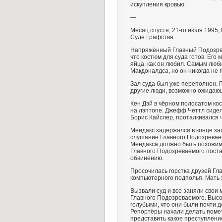
искупления кровью.
—
Месяц спустя, 21-го июля 1995
Суде Графства.
Напряжённый Главный Подозрев
что костюм для суда готов. Его 
яйца, как он любил. Самым люб
Макдоналдса, но он никогда не 
Зал суда был уже переполнен. Р
другие люди, возможно ожидаю
Кен Дэй в чёрном полосатом кос
на лэптопе. Джефф Четтл сидел
Борис Кайслер, проталкивался ч
Мендакс задержался в конце за
слушание Главного Подозреваем
Мендакса должно быть похожим
Главного Подозреваемого поста
обвинению.
Просочилась горстка друзей Гла
компьютерного подполья. Мать 
Вызвали суд и все заняли свои
Главного Подозреваемого. Высо
голубыми, что они были почти д
Репортёры начали делать поме
представить какое преступлени