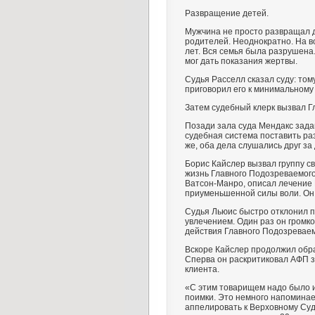
Развращение детей.
Мужчина не просто развращал д
родителей. Неоднократно. На во
лет. Вся семья была разрушена
мог дать показания жертвы.
Судья Расселл сказал суду: тому
приговорил его к минимальному 
Затем судебный клерк вызвал Г
Позади зала суда Мендакс зада
судебная система поставить раз
же, оба дела слушались друг за
Борис Кайслер вызвал группу с
жизнь Главного Подозреваемого
Ватсон-Манро, описал лечение 
приуменьшенной силы воли. Он 
Судья Льюис быстро отклонил п
увлечением. Один раз он громко
действия Главного Подозреваем
Вскоре Кайслер продолжил обра
Сперва он раскритиковал АФП з
клиента.
«С этим товарищем надо было и
поимки. Это немного напоминае
аппелировать к Верховному Суду