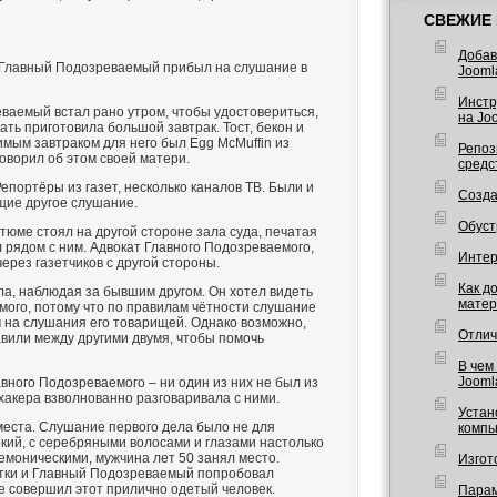
СВЕЖИЕ 
Добав
, Главный Подозреваемый прибыл на слушание в
Jooml
Инстр
аемый встал рано утром, чтобы удостовериться,
на Joo
мать приготовила большой завтрак. Тост, бекон и
имым завтраком для него был Egg McMuffin из
Репоз
говорил об этом своей матери.
средс
епортёры из газет, несколько каналов ТВ. Были и
Созда
щие другое слушание.
Обуст
тюме стоял на другой стороне зала суда, печатая
 рядом с ним. Адвокат Главного Подозреваемого,
Интерв
ерез газетчиков с другой стороны.
Как д
ла, наблюдая за бывшим другом. Он хотел видеть
матер
ого, потому что по правилам чётности слушание
 на слушания его товарищей. Однако возможно,
Отлич
вили между другими двумя, чтобы помочь
В чем
Jooml
вного Подозреваемого – ни один из них не был из
хакера взволнованно разговаривала с ними.
Устан
 места. Слушание первого дела было не для
компь
кий, с серебряными волосами и глазами настолько
емоническими, мужчина лет 50 занял место.
Изгот
тки и Главный Подозреваемый попробовал
е совершил этот прилично одетый человек.
Парам