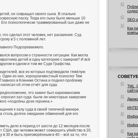
Публи
содер
етей, он совращал своего сына. В спальне
скресную пасху. Тогда его сыну было меньше 10
SEO о
. Его психологически травмированный сын даже не
Как п
компь
, что сделал этот человек, нет раскаяния. Суд
сроку в 5 с половиной лет.
лавного Подозреваемого.
вался вопросом о странности ситуации. Как могла
вратника детей в одну категорию с хакером? И всё
 другом в одном и том же Суде Графства.
видетелей, все из которых подтвердили тяжёлую
. Один из них, хорошоизвестный психолог Тим
СОВЕТУЕ
Главного в Клинике Остина и поднял проблему
написал об этом отчёт для суда.
TML, 
сайто
редположение, что хакинг был наркоманским
 спросил зал суда: были ли некоторые хакерские
Движо
ого «подобны дозе героина.»
ИНТЕ
щения к залу суда в своей типичной манере.
а столь долгое ожидание обвинений для его
Инфор
Инфор
меть дело в период от шести до 12 месяцев после
т США, где человек может совершить убийство в 20,
Как р
 в 30 и быть приговорённым в 40 – всё за то, что