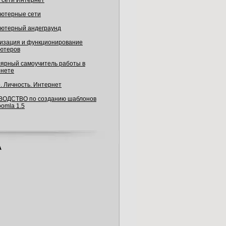
в сети Интернет
ютерные сети
ютерный андеграунд
изация и функционирование
ютеров
ярный самоучитель работы в
нете
. Личность. Интернет
ВОДСТВО по созданию шаблонов
oomla 1.5
А