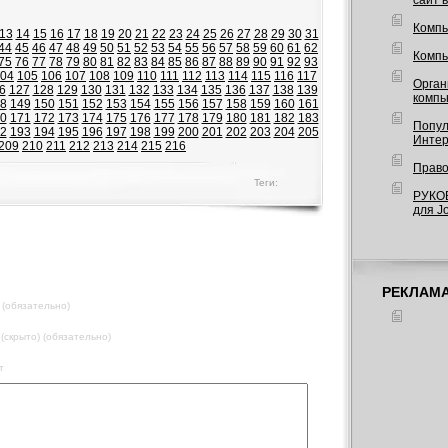
сайт 
Компь
13
14
15
16
17
18
19
20
21
22
23
24
25
26
27
28
29
30
31
44
45
46
47
48
49
50
51
52
53
54
55
56
57
58
59
60
61
62
Компь
75
76
77
78
79
80
81
82
83
84
85
86
87
88
89
90
91
92
93
04
105
106
107
108
109
110
111
112
113
114
115
116
117
Орган
6
127
128
129
130
131
132
133
134
135
136
137
138
139
компь
8
149
150
151
152
153
154
155
156
157
158
159
160
161
0
171
172
173
174
175
176
177
178
179
180
181
182
183
Попул
2
193
194
195
196
197
198
199
200
201
202
203
204
205
Интер
209
210
211
212
213
214
215
216
Право
Теги:
РУКО
для J
РЕКЛАМ
 (обязательно)
 (скрыто) (обязательно)
т