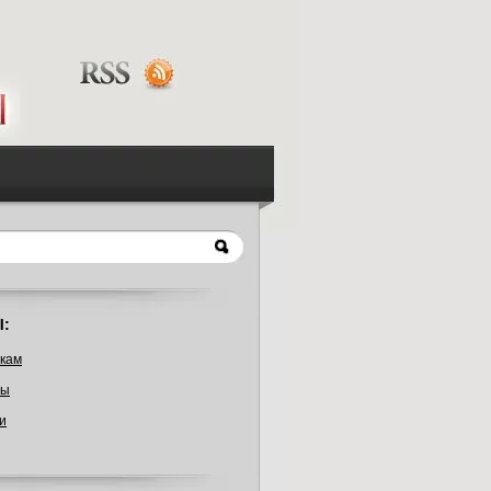
:
кам
ты
и