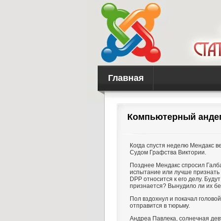
Главная
Компьютерный анде
Когда спустя неделю Мендакс ве
Судом Графства Виктории.
Позднее Мендакс спросил Галба
испытание или лучше признать ви
DPP относится к его делу. Буду
признается? Вынудило ли их бе
Пол вздохнул и покачал головой
отправится в тюрьму.
Андреа Павлека, солнечная дев