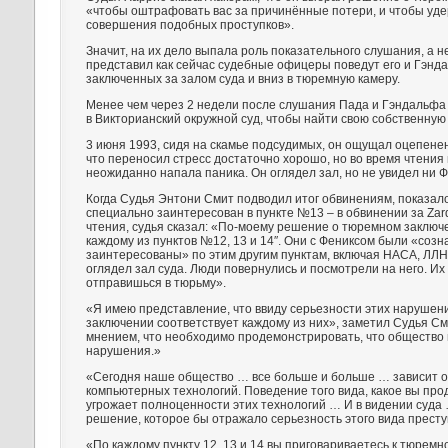
«чтобы оштрафовать вас за причинённые потери, и чтобы уде
совершения подобных проступков».
Значит, на их дело выпала роль показательного слушания, а н
представил как сейчас судебные офицеры поведут его и Гэнд
заключенных за залом суда и вниз в тюремную камеру.
Менее чем через 2 недели после слушания Пада и Гэндальфа
в Викторианский окружной суд, чтобы найти свою собственную 
3 июня 1993, сидя на скамье подсудимых, он ощущал оцепене
что переносил стресс достаточно хорошо, но во время чтения 
неожиданно напала паника. Он оглядел зал, но не увидел ни Ф
Когда Судья Энтони Смит подводил итог обвинениям, показало
специально заинтересован в пункте №13 – в обвинении за Zar
чтения, судья сказал: «По-моему решение о тюремном заключ
каждому из пунктов №12, 13 и 14″. Они с Фениксом были «соз
заинтересованы» по этим другим пунктам, включая НАСА, ЛЛН
оглядел зал суда. Люди повернулись и посмотрели на него. Их 
отправишься в тюрьму».
«Я имею представление, что ввиду серьезности этих нарушен
заключении соответствует каждому из них», заметил Судья Сми
мнением, что необходимо продемонстрировать, что общество 
нарушения.»
«Сегодня наше общество … все больше и больше … зависит о
компьютерных технологий. Поведение того вида, какое вы пр
угрожает полноценности этих технологий … И в видении суда
решение, которое бы отражало серьезность этого вида прест
«По каждому пункту 12, 13 и 14 вы приговариваетесь к тюрем