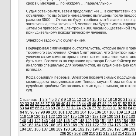
срок в 6 месяцев … по каждому … паралелльно.»
Судья остановился, затем продолжил: «И … в соответствии с 
объявляю, что вы будете немедленно выпущены после предос
размере $500 … От вас не будут требовать отбывания всего с
заключения, если втечение 6 месяцев вы будете иметь хорош
Затем он приговорил Электрона к 300 часам общественной сл
принудительному психиатрическому лечению.
Электрон вздохнул с облегчением.
Подчеркивая смягчающие обстоятельства, которые вели к при
тюремного заключения, Судья Смит описал, что Электрон как
увлечен своим компьютером «почти так же, как алкоголик стан
бутылки». Возможно на слушании приговора Борис Кайслер ис
аналогию специально для журналистов, но судья очевидно кол
взглядах.
Когда объявили перерыв, Электрон покинул скамью подсудимы
своим адвокатом рукопожатием. Теперь, спустя 3 года он был 
судебных проблем. Оставалась только одна причина, по которо
суд.
Страницы:
1
2
3
4
5
6
7
8
9
10
11
12
13
14
15
16
17
18
19
20
21
22
2
32
33
34
35
36
37
38
39
40
41
42
43
44
45
46
47
48
49
50
51
52
53
5
63
64
65
66
67
68
69
70
71
72
73
74
75
76
77
78
79
80
81
82
83
84
8
94
95
96
97
98
99
100
101
102
103
104
105
106
107
108
109
110
11
118
119
120
121
122
123
124
125
126
127
128
129
130
131
132
133
140
141
142
143
144
145
146
147
148
149
150
151
152
153
154
155
162
163
164
165
166
167
168
169
170
171
172
173
174
175
176
177
184
185
186
187
188
189
190
191
192
193
194
195
196
197
198
199
206
207
208
209
210
211
212
213
214
215
2