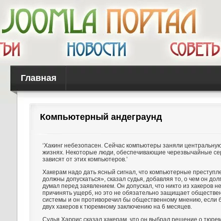
Главная
Компьютерный андеграунд
‘Хакинг небезопасен. Сейчас компьютеры заняли центральную
жизнях. Некоторые люди, обеспечивающие черезвычайные се
зависят от этих компьютеров.’
Хакерам надо дать ясный сигнал, что компьютерные преступле
должны допускаться», сказал судья, добавляя то, о чем он дол
думал перед заявлением. Он допускал, что никто из хакеров 
причинять ущерб, но это не обязательно защищает обществ
системы и он противоречил бы общественному мнению, если 
двух хакеров к тюремному заключению на 6 месяцев.
Судья Харрис сказал хакерам, что он выбрал решение о тюре