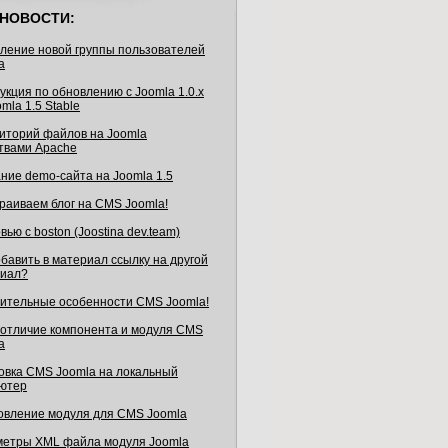
НОВОСТИ:
ление новой группы пользователей
a
укция по обновлению с Joomla 1.0.x
mla 1.5 Stable
иторий файлов на Joomla
твами Apache
ние demo-сайта на Joomla 1.5
раиваем блог на CMS Joomla!
ью с boston (Joostina dev.team)
обавить в материал ссылку на другой
иал?
ительные особенности CMS Joomla!
 отличие компонента и модуля CMS
a
овка CMS Joomla на локальный
ютер
овление модуля для CMS Joomla
етры XML файла модуля Joomla