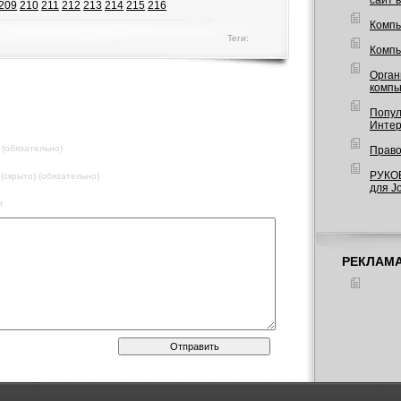
сайт 
209
210
211
212
213
214
215
216
Компь
Теги:
Компь
Орган
компь
Попул
Интер
 (обязательно)
Право
РУКО
 (скрыто) (обязательно)
для J
т
РЕКЛАМ