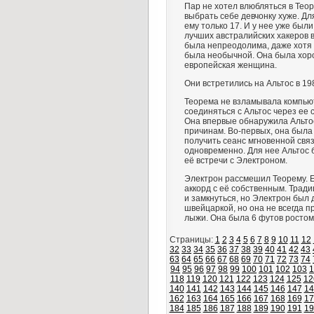
Пар не хотел влюбляться в Теор
выбрать себе девчонку хуже. Дл
ему только 17. И у нее уже бы
лучших австралийских хакеров в
была непреодолима, даже хотя 
была необычной. Она была хоро
европейская женщина.
Они встретились на Альтос в 19
Теорема не взламывала компьют
соединяться с Альтос через ее
Она впервые обнаружила Альтос
причинам. Во-первых, она была
получить сеанс мгновенной свя
одновременно. Для нее Альтос 
её встречи с Электроном.
Электрон рассмешил Теорему. 
аккорд с её собственным. Трад
и замкнуться, но Электрон был
швейцаркой, но она не всегда 
лыжи. Она была 6 футов ростом
Страницы:
1
2
3
4
5
6
7
8
9
10
11
12
32
33
34
35
36
37
38
39
40
41
42
43
63
64
65
66
67
68
69
70
71
72
73
74
94
95
96
97
98
99
100
101
102
103
1
118
119
120
121
122
123
124
125
12
140
141
142
143
144
145
146
147
14
162
163
164
165
166
167
168
169
17
184
185
186
187
188
189
190
191
19