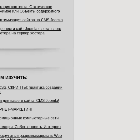
кация контента. Статическое
жимое или Объекты содержимого
птимизация сайтов на CMS Joomla
еренести сайт Joomla с локального
ютера на сервер хостера
М ИЗУЧИТЬ:
CSS, СКРИПТЫ: практика создании
в
к для вашего сайта. CMS Joomla!
РНЕТ-МАРКЕТИНГ
мационные компьютерные сети
мация. Собственность. Интернет
аскрутить и разрекламировать Web