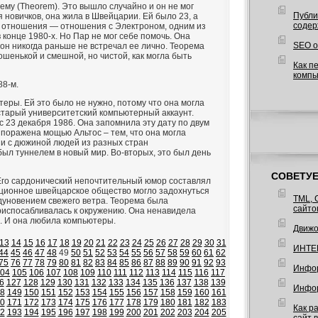
ему (Theorem). Это вышло случайно и он не мог
Публи
я новичков, она жила в Швейцарии. Ей было 23, а
содер
ли отношения — отношения с Электроном, одним из
 конце 1980-х. Но Пар не мог себе помочь. Она
SEO о
он никогда раньше не встречал ее лично. Теорема
шенькой и смешной, но чистой, как могла быть
Как п
компь
88-м.
еры. Ей это было не нужно, потому что она могла
 старый университетский компьютерный аккаунт.
 23 декабря 1986. Она запомнила эту дату по двум
 поражена мощью Альтос – тем, что она могла
зи с дюжиной людей из разных стран
был туннелем в новый мир. Во-вторых, это был день
СОВЕТУЕ
Его сардонический непочтительный юмор составлял
иционное швейцарское общество могло задохнуться
TML, 
 дуновением свежего ветра. Теорема была
сайто
приспосабливалась к окружению. Она ненавидела
. И она любила компьютеры.
Движо
13
14
15
16
17
18
19
20
21
22
23
24
25
26
27
28
29
30
31
ИНТЕ
44
45
46
47
48
49
50
51
52
53
54
55
56
57
58
59
60
61
62
75
76
77
78
79
80
81
82
83
84
85
86
87
88
89
90
91
92
93
Инфор
04
105
106
107
108
109
110
111
112
113
114
115
116
117
6
127
128
129
130
131
132
133
134
135
136
137
138
139
Инфор
8
149
150
151
152
153
154
155
156
157
158
159
160
161
0
171
172
173
174
175
176
177
178
179
180
181
182
183
Как р
2
193
194
195
196
197
198
199
200
201
202
203
204
205