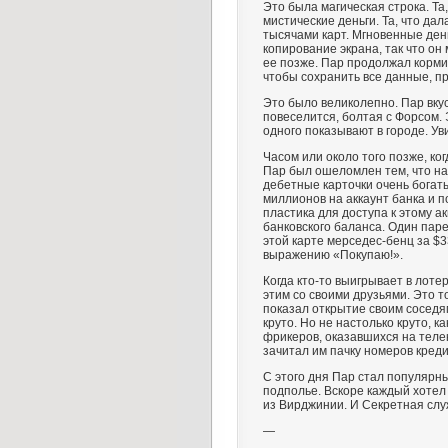
Это была магическая строка. Та,
мистические деньги. Та, что да
тысячами карт. Мгновенные день
копирование экрана, так что о
ее позже. Пар продолжал корми
чтобы сохранить все данные, п
Это было великолепно. Пар вку
повеселится, болтая с Форсом. 
одного показывают в городе. Ув
Часом или около того позже, ког
Пар был ошеломлен тем, что на
дебетные карточки очень богат
миллионов на аккаунт банка и 
пластика для доступа к этому а
банковского баланса. Один пар
этой карте мерседес-бенц за $3
выражению «Покупаю!».
Когда кто-то выигрывает в лот
этим со своими друзьями. Это т
показал открытие своим соседям
круто. Но не настолько круто, 
фрикеров, оказавшихся на теле
зачитал им пачку номеров креди
C этого дня Пар стал популярны
подполье. Вскоре каждый хотел
из Вирджинии. И Секретная слу
—