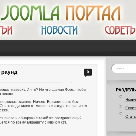
граунд
0
мерцал наверху. И что? Но что сделал Форс, чтобы
РАЗДЕЛЫ
ю песню.
Нович
 несколько клавиш. Ничего. Возможно это был
. Он отсоединился от машины и аккуратно записал
Сове
озже.
Стать
лся снова и обнаружил такой же раздражающий
шелся по всему алфавиту с ключом ctrl.