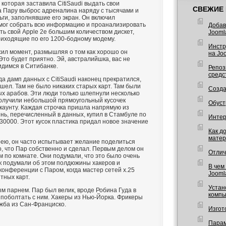
 которая заставила CitiSaudi выдать свои
СВЕЖИЕ 
ла Пару выброс адреналина наряду с тысячами и
ги, заполнявшие его экран. Он включил
н мог собрать всю информацию и проанализировать
Добав
ть свой Apple 2e большим количеством дискет,
Jooml
риходящие по его 1200-бодному модему.
Инстр
сил момент, размышляя о том как хорошо он
на Joo
Это будет приятно. Эй, австралийшка, вас не
идимся в Ситибанке.
Репоз
средс
да дамп данных с СitiSaudi наконец прекратился,
шел. Там не было никаких старых карт. Там были
Созда
ых арабов. Эти люди только шлепнули несколько
получили небольшой прямоугольный кусочек
Обуст
ккаунту. Каждая строчка пришла напрямую из
ень, перечисленный в данных, купил в Стамбуле по
Интерв
30000. Этот кусок пластика придал новое значение
Как д
матер
ерею, он часто испытывает желание поделиться
о, что Пар собственно и сделал. Первым делом он
Отлич
 по комнате. Они подумали, что это было очень
как подумали об этом полдюжины хакеров и
В чем
конференции с Паром, когда мастер сетей х.25
Jooml
тных карт.
Устан
м парнем. Пар был велик, вроде Робина Гуда в
компь
 поболтать с ним. Хакеры из Нью-Йорка. Фрикеры
жба из Сан-Франциско.
Изгот
Парам