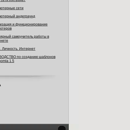
в сети Интернет
ютерные сети
ютерный андеграунд
изация и функционирование
ютеров
ярный самоучитель работы в
нете
. Личность. Интернет
ВОДСТВО по созданию шаблонов
oomla 1.5
А