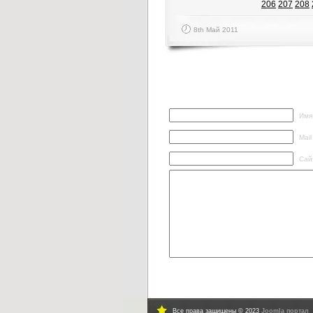
206
207
208
8th Май 2011
Написать ответ
Имя
Mail
Сай
Все права защищены © 2023
Joomla портал