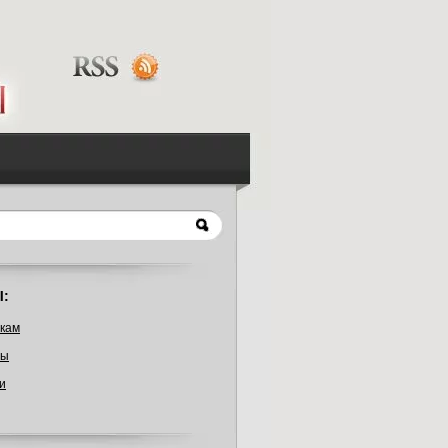
:
кам
ты
и