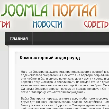
Главная
Компьютерный андеграунд
На отца Электрона, художника, преподававшего в местной шко
подействовала смерть жены. Несмотря на барьеры социальных
они любили и были сильно привязаны друг к другу и сделали с
Картины отца Электрона висели почти на каждой стене в доме
жены он положил свои кисти и никогда больше их не брал. Он н
Однажды Электрон спросил почему он больше не рисует. Он п
сказал Электрону, что «потерял побуждение».
Бабка Элеткрона переехала к ним в дом, чтобы помочь своему
двумя детьми, но у неё развивалась болезнь Альцгеймера. В и
были ухаживать за ней. Подростком Электрон думал, что это 
заботиться о том, кто даже не может запомнить твое имя. В ко