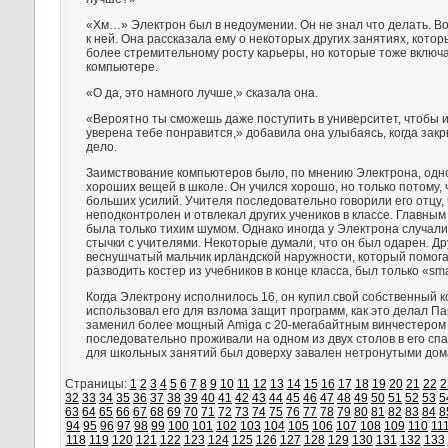
«Хм…» Электрон был в недоумении. Он не знал что делать. В
к ней. Она рассказала ему о некоторых других занятиях, которы
более стремительному росту карьеры, но которые тоже включ
компьютере.
«О да, это намного лучше,» сказала она.
«Вероятно ты сможешь даже поступить в университет, чтобы и
уверена тебе понравится,» добавила она улыбаясь, когда зак
дело.
Заимствование компьютеров было, по мнению Электрона, одн
хороших вещей в школе. Он учился хорошо, но только потому, 
больших усилий. Учителя последовательно говорили его отцу,
неподконтролен и отвлекал других учеников в классе. Главным
была только тихим шумом. Однако иногда у Электрона случал
стычки с учителями. Некоторые думали, что он был одарен. Др
веснушчатый мальчик ирландской наружности, который помога
разводить костер из учебников в конце класса, был только «sma
Когда Электрону исполнилось 16, он купил свой собственный 
использовал его для взлома защит программ, как это делал Па
заменил более мощный Amiga с 20-мегабайтным винчестером
последовательно проживали на одном из двух столов в его спа
для школьных занятий был доверху завален нетронутыми до
Страницы:
1
2
3
4
5
6
7
8
9
10
11
12
13
14
15
16
17
18
19
20
21
22
2
32
33
34
35
36
37
38
39
40
41
42
43
44
45
46
47
48
49
50
51
52
53
5
63
64
65
66
67
68
69
70
71
72
73
74
75
76
77
78
79
80
81
82
83
84
8
94
95
96
97
98
99
100
101
102
103
104
105
106
107
108
109
110
11
118
119
120
121
122
123
124
125
126
127
128
129
130
131
132
133