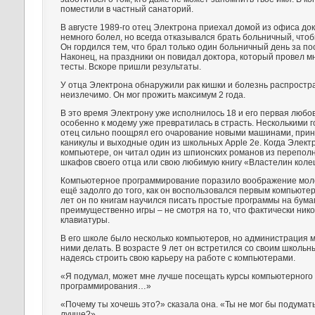
поместили в частный санаторий.
В августе 1989-го отец Электрона приехал домой из офиса док
немного болел, но всегда отказывался брать больничный, что
Он гордился тем, что брал только один больничный день за по
Наконец, на праздники он повидал доктора, который провел 
тесты. Вскоре пришли результаты.
У отца Электрона обнаружили рак кишки и болезнь распростр
неизлечимо. Он мог прожить максимум 2 года.
В это время Электрону уже исполнилось 18 и его первая любо
особенно к модему уже превратилась в страсть. Несколькими г
отец сильно поощрял его очарование новыми машинами, прин
каникулы и выходные один из школьных Apple 2e. Когда Электр
компьютере, он читал один из шпионских романов из перепо
шкафов своего отца или свою любимую книгу «Властелин коле
Компьютерное программирование поразило воображение мол
ещё задолго до того, как он воспользовался первым компьютер
лет он по книгам научился писать простые программы на бума
преимущественно игры – не смотря на то, что фактически нико
клавиатуры.
В его школе было несколько компьютеров, но администрация 
ними делать. В возрасте 9 лет он встретился со своим школь
надеясь строить свою карьеру на работе с компьютерами.
«Я подумал, может мне лучше посещать курсы компьютерного
программирования…»
«Почему ты хочешь это?» сказала она. «Ты не мог бы подумат
лучше?»