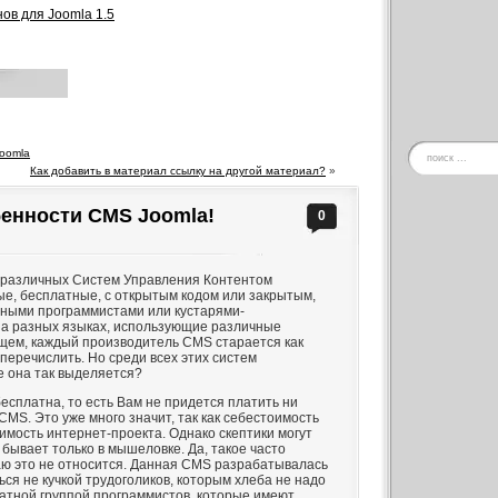
в для Joomla 1.5
oomla
Как добавить в материал ссылку на другой материал?
»
енности CMS Joomla!
0
 различных Систем Управления Контентом
е, бесплатные, с открытым кодом или закрытым,
ными программистами или кустарями-
а разных языках, использующие различные
щем, каждый производитель CMS старается как
 перечислить.
Но среди всех этих систем
е она так выделяется?
есплатна, то есть Вам не придется платить ни
CMS. Это уже много значит, так как себестоимость
имость интернет-проекта. Однако скептики могут
 бывает только в мышеловке. Да, такое часто
чаю это не относится. Данная CMS разрабатывалась
ся не кучкой трудоголиков, которым хлеба не надо
ватной группой программистов, которые имеют