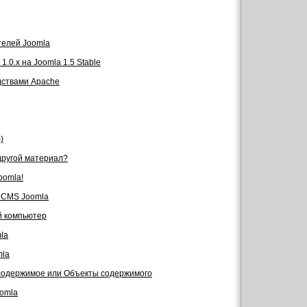
телей Joomla
.0.x на Joomla 1.5 Stable
дствами Apache
)
 другой материал?
oomla!
я CMS Joomla
й компьютер
la
mla
 содержимое или Объекты содержимого
omla