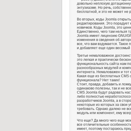
довольно неплохую дотационную
энтузиазме. Но речь, собственн
бесплатной, и это не может не 
Во вторых, коды Joomla открыты
редактирования. Это порадует 
новичков. Коды Joomla, это цен
Единственно, чего там нельзя тр
Joomla имеет лицензию GNU/GP
изменения в сведения об авторс
все, что вам вздумается. Такое 
и добавляет еще один весомый 
Третье немаловажное достоинст
это легкая и практически бескон
функциональность сайта нам по
разнообразных модулей и компо
интернета. Немаловажен и тот 
Какая еще из бесплатных CMS 
функционала? Нет таких!
Стоит, правда, добавить и ложку
одинаково полезны, так и не вс
CMS Joomla будут радовать нас
либо полностью неработоспособ
разработчиков Joomla, а в стор
некоторые из которых за свои 
требовать. Однако далеко не вс
модуль или компонент, ему всег
Что еще? Да много чего еще мо
все отличительные особенности
имеет, поэтому постараюсь пре