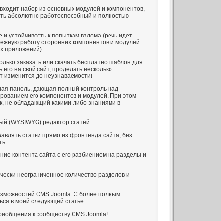
 входит набор из основных модулей и компонентов,
ать абсолютно работоспособный и полностью
е и устойчивость к попыткам взлома (речь идет
дежную работу сторонних компонентов и модулей
х приложений).
только заказать или скачать бесплатно шаблон для
ь его на свой сайт, проделать несколько
т изменится до неузнаваемости!
ная панель, дающая полный контроль над
рованием его компонентов и модулей. При этом
к, не обладающий какими-либо знаниями в
ый (WYSIWYG) редактор статей.
бавлять статьи прямо из фронтенда сайта, без
ть.
ние контента сайта с его разбиением на разделы и
ически неограниченное количество разделов и
возможностей CMS Joomla. С более полным
ься в моей следующей статье.
приобщения к сообществу CMS Joomla!