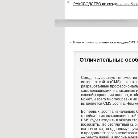
РУКОВОДСТВО по созданию шаблоно
«
В чем отличие компонента и модуля CMS J
Отличительные особ
Сегодня существует множество
интернет-сайта (CMS) — платны
разработанные профессиональ
самодельщиками, написанные н
способы хранения данных, в об
может, и всего многообразия не
выделяется CMS Joomla. Чем ж
Во первых, Joomla изначально б
копейки за использование этой 
CMS будет входить в общую сто
возразить, что бесплатный сыр,
встречается, но к данному слу
и продолжает совершенствовать
— работу давай, а вполне адек