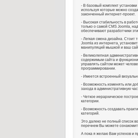
- В базовый комплект установки
используя которые можно созд
законченный интернет-проект.
- Высокая стабильность в работ
только о самой CMS Joomla, на
обеспечивают разработчики эти
- Легкая смена дизайна. Стоит 
Joomla из интернета, установит
манипуляций мышкой и ваш сай
- Великолепная административ
содержимым сайта и функциони
управлять сайтом может челове
программировании.
- Имеется встроенный визуальн
- Возможность изменять или до
захода в административную час
- Четкое иерархическое построе
категории.
- Возможность создавать практ
категорий.
Это далеко не полный список 
перечнем Вы можете ознакомит
А пока я желаю Вам успехов и 