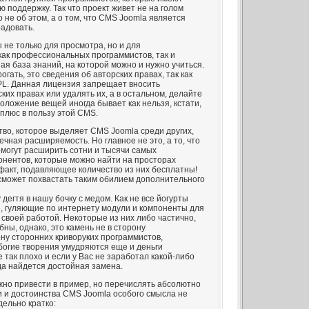
 поддержку. Так что проект живет не на голом
о не об этом, а о том, что CMS Joomla является
радовать.
 не только для просмотра, но и для
как профессиональных программистов, так и
ная база знаний, на которой можно и нужно учиться.
огать, это сведения об авторских правах, так как
L. Данная лицензия запрещает вносить
ких правах или удалять их, а в остальном, делайте
положение вещей иногда бывает как нельзя, кстати,
плюс в пользу этой CMS.
во, которое выделяет CMS Joomla среди других,
ечная расширяемость. Но главное не это, а то, что
могут расширить сотни и тысячи самых
нентов, которые можно найти на просторах
факт, подавляющее количество из них бесплатны!
сможет похвастать таким обилием дополнительного
 дегтя в нашу бочку с медом. Как не все йогурты
е, гуляющие по интернету модули и компоненты для
 своей работой. Некоторые из них либо частично,
ны, однако, это камень не в сторону
ону сторонних криворуких программистов,
убогие творения умудряются еще и деньги
е так плохо и если у Вас не заработал какой-либо
да найдется достойная замена.
жно привести в пример, но перечислять абсолютно
 и достоинства CMS Joomla особого смысла не
дельно кратко: