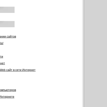
ании сайтов
la!
ти
рнет
 Web сайт в сети Интернет
компьютеров
 Интернете