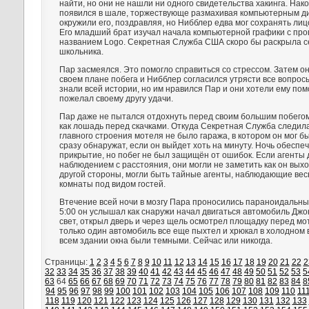
найти, но они не нашли ни одного свидетельства хакинга. Нако
появился в шале, торжествующе размахивая компьютерным ди
окружили его, поздравляя, но Нибблер едва мог сохранять ли
Его младший брат изучал начала компьютерной графики с пр
названием Logo. Секретная Служба США скоро бы раскрыла с
школьника.
Пар засмеялся. Это помогло справиться со стрессом. Затем о
своем плане побега и Нибблер согласился утрясти все вопросы
знали всей истории, но им нравился Пар и они хотели ему по
пожелал своему другу удачи.
Пар даже не пытался отдохнуть перед своим большим побего
как лошадь перед скачками. Откуда Секретная Служба следил
главного строения мотеля не было гаража, в котором он мог бы
сразу обнаружат, если он выйдет хоть на минуту. Ночь обеспе
прикрытие, но побег не был защищён от ошибок. Если агенты
наблюдением с расстояния, они могли не заметить как он выхо
другой стороны, могли быть тайные агенты, наблюдающие вес
комнаты под видом гостей.
Втечение всей ночи в мозгу Пара проносились параноидальны
5:00 он услышал как снаружи начал двигаться автомобиль Дж
свет, открыл дверь и через щель осмотрел площадку перед мот
только один автомобиль все еще пыхтел и хрюкал в холодном 
всем здании окна были темными. Сейчас или никогда.
Страницы:
1
2
3
4
5
6
7
8
9
10
11
12
13
14
15
16
17
18
19
20
21
22
2
32
33
34
35
36
37
38
39
40
41
42
43
44
45
46
47
48
49
50
51
52
53
5
63
64
65
66
67
68
69
70
71
72
73
74
75
76
77
78
79
80
81
82
83
84
8
94
95
96
97
98
99
100
101
102
103
104
105
106
107
108
109
110
11
118
119
120
121
122
123
124
125
126
127
128
129
130
131
132
133