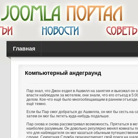
Главная
Компьютерный андеграунд
Пар знал, что Джон ездил в Ашвилл на занятия и выезжал он о
власти наблюдали за мотелем, они знали, что его отъезд в 5:
делом. Кое-что ещё было многообещающим в раннем отъезде. 
ещё темно.
Если бы Пар смог добраться до Ашвилла, он мог бы сесть на 
затем он мог бы лететь куда-нибудь подальше.
Пар снова и снова рассматривал возможность. Прятаться в мо
наиболее разумным. Он довольно регулярно менял комнаты по
что для наблюдателя он мог казаться обычным путешественни
случае, Секретная Служба сконцентрирует свой поиск на шале