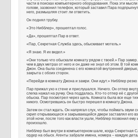
части в поисках компьютерного оборудования. Пока эти мысли
голове, зазвонил телефон, который заставил Пара подпрыгнут
него, размышляя стоит ли ответить.
Он поднял трубку.
«Это Нибблер», прошептал голос.
«Да», прошептал Пар в ответ.
«Пар, Секретная Служба здесь, обыскивает мотель.»
«Я знаю. Я их видел.»
«Они только что обыскали комнату рядом с твоей.» Пар замер
чем в двух метрах от него и он даже не знал об этом. В той к
Джон. Она была соединена с его комнатой внутренней дверью,
закрыта с обоих сторон.
«Перейди в комнату Джона и замри. Они идут.» Нибблер резко 
Пар прижал ухо к стене и прислушался. Ничего. Он отпер вну
слегка нажал на ручку. Она поддалась. Кто-то отпер её с друг
обыска. Пар посмотрел через щель. Комната была все еще тих
никого. Осмотревшись он быстро перешел в комнату Джона.
Затем он стал ждать. Он напрягал слух, чтобы поймать звуки 
скрип открывающеся и закрывающейся двери заставлял его вз
этой ночи, после того как власти ушли, Нибблер позвонил ему 
произошло.
Нибблер был внутри в компьютерном шале, когда Секретная 
ордер на обыск. Агенты забрали имена, номера – каждую дета