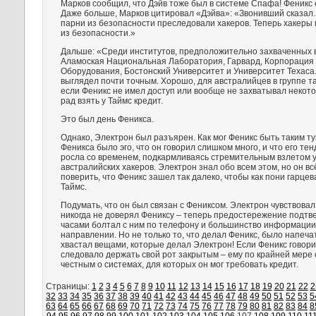
Марков сообщил, что Дэйв тоже был в системе Спафа! Феникс 
Даже больше, Марков цитировал «Дэйва»: «Звонивший сказа
парни из безопасности преследовали хакеров. Теперь хакеры
из безопасности.»
Дальше: «Среди институтов, предположительно захваченных 
Аламоская Национальная Лаборатория, Гарвард, Корпорация
Оборудования, Бостонский Университет и Университет Техаса.»
выглядел почти точным. Хорошо, для австралийцев в группе та
если Феникс не имел доступ или вообще не захватывал некото
рад взять у Таймс кредит.
Это был день Феникса.
Однако, Электрон был разъярен. Как мог Феникс быть таким ту
Феникса было эго, что он говорил слишком много, и что его те
росла со временем, подкармливаясь стремительным взлетом 
австралийских хакеров. Электрон знал обо всем этом, но он вс
поверить, что Феникс зашел так далеко, чтобы как пони гарце
Таймс.
Подумать, что он был связан с Фениксом. Электрон чувствова
никогда не доверял Фениксу – теперь предостережение подтв
часами болтал с ним по телефону и большинство информации
направлении. Но не только то, что делал Феникс, было напеча
хвастал вещами, которые делал Электрон! Если Феникс говорил
следовало держать свой рот закрытым – ему по крайней мере
честным о системах, для которых он мог требовать кредит.
Страницы:
1
2
3
4
5
6
7
8
9
10
11
12
13
14
15
16
17
18
19
20
21
22
2
32
33
34
35
36
37
38
39
40
41
42
43
44
45
46
47
48
49
50
51
52
53
5
63
64
65
66
67
68
69
70
71
72
73
74
75
76
77
78
79
80
81
82
83
84
8