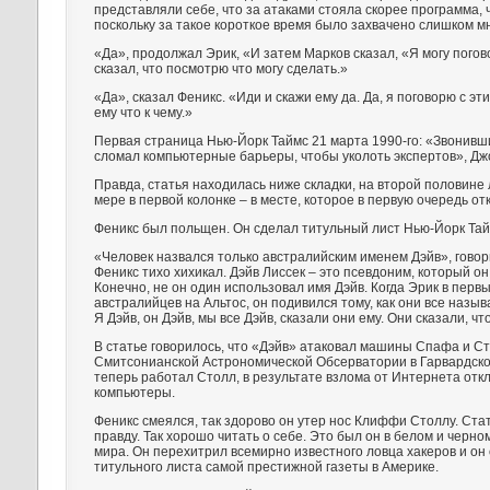
представляли себе, что за атаками стояла скорее программа, 
поскольку за такое короткое время было захвачено слишком мн
«Да», продолжал Эрик, «И затем Марков сказал, «Я могу погов
сказал, что посмотрю что могу сделать.»
«Да», сказал Феникс. «Иди и скажи ему да. Да, я поговорю с эт
ему что к чему.»
Первая страница Нью-Йорк Таймс 21 марта 1990-го: «Звонивши
сломал компьютерные барьеры, чтобы уколоть экспертов», Дж
Правда, статья находилась ниже складки, на второй половине 
мере в первой колонке – в месте, которое в первую очередь о
Феникс был польщен. Он сделал титульный лист Нью-Йорк Тай
«Человек назвался только австралийским именем Дэйв», говори
Феникс тихо хихикал. Дэйв Лиссек – это псевдоним, который он
Конечно, не он один использовал имя Дэйв. Когда Эрик в перв
австралийцев на Альтос, он подивился тому, как они все назыв
Я Дэйв, он Дэйв, мы все Дэйв, сказали они ему. Они сказали, ч
В статье говорилось, что «Дэйв» атаковал машины Спафа и Сто
Смитсонианской Астрономической Обсерватории в Гарвардско
теперь работал Столл, в результате взлома от Интернета отк
компьютеры.
Феникс смеялся, так здорово он утер нос Клиффи Столлу. Ста
правду. Так хорошо читать о себе. Это был он в белом и черном
мира. Он перехитрил всемирно известного ловца хакеров и он 
титульного листа самой престижной газеты в Америке.