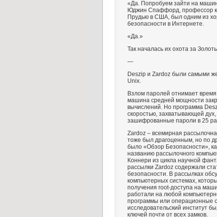
«Да. Попробуем зайти на машин
Юджин Спаффорд, профессор к
Прудью в США, был одним из х
безопасности в Интернете.
«Да.»
Так началась их охота за Золот
—
Deszip и Zardoz были самыми 
Unix.
Взлом паролей отнимает время
машина средней мощности закр
вычислений. Но программа Desz
скоростью, захватывающей дух, 
зашифрованные пароли в 25 ра
Zardoz – всемирная рассылочна
тоже был драгоценным, но по д
было «Обзор Безопасности», ка
названию рассылочного компьют
Коннери из цикла научной фан
рассылки Zardoz содержали ста
безопасности. В рассылках обс
компьютерных системах, которы
получения root-доступа на маши
работали на любой компьютерн
программы или операционные с
исследовательский институт бы
ключей почти от всех замков.