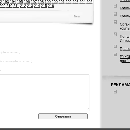
сайт 
2
193
194
195
196
197
198
199
200
201
202
203
204
205
209
210
211
212
213
214
215
216
Компь
Компь
Теги:
Орган
компь
Попул
Интер
Право
 (обязательно)
РУКО
для J
 (скрыто) (обязательно)
т
РЕКЛАМ