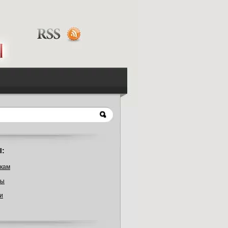
:
кам
ты
и