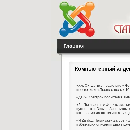
Главная
Компьютерный анде
«Хм. ОК. Да, все правильно.» Ф
просветлел, «Прошло целых 10
«Да?» Электрон попытался выг
«Да. Ты знаешь,» Феникс смени
нужно – это Deszip. Заполучим-
которая могла использоваться 
«И Zardoz. Нам нужен Zardoz,» 
публикация описаний дыр в ком