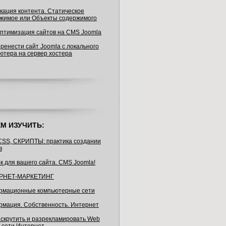
кация контента. Статическое
жимое или Объекты содержимого
птимизация сайтов на CMS Joomla
еренести сайт Joomla с локального
ютера на сервер хостера
М ИЗУЧИТЬ:
CSS, СКРИПТЫ: практика создании
в
к для вашего сайта. CMS Joomla!
РНЕТ-МАРКЕТИНГ
мационные компьютерные сети
мация. Собственность. Интернет
аскрутить и разрекламировать Web