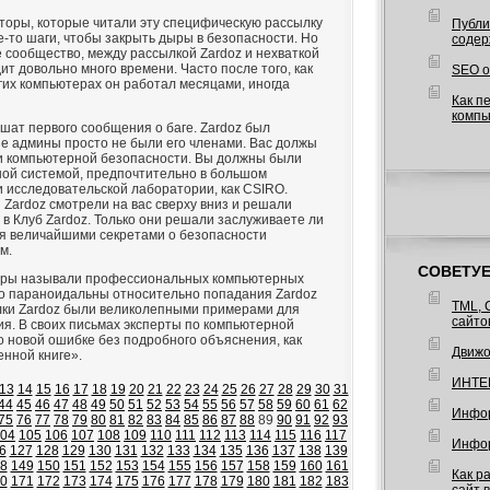
торы, которые читали эту специфическую рассылку
Публи
е-то шаги, чтобы закрыть дыры в безопасности. Но
содер
 сообщество, между рассылкой Zardoz и нехваткой
т довольно много времени. Часто после того, как
SEO о
огих компьютерах он работал месяцами, иногда
Как п
компь
ат первого сообщения о баге. Zardoz был
е админы просто не были его членами. Вас должы
и компьютерной безопасности. Вы должны были
ной системой, предпочтительно в большом
и исследовательской лаборатории, как CSIRO.
 Zardoz смотрели на вас сверху вниз и решали
в Клуб Zardoz. Только они решали заслуживаете ли
ся величайшими секретами о безопасности
м.
СОВЕТУЕ
керы называли профессиональных компьютерных
о параноидальны относительно попадания Zardoz
TML, 
лки Zardoz были великолепными примерами для
сайто
ия. В своих письмах эксперты по компьютерной
о новой ошибке без подробного объяснения, как
Движо
енной книге».
ИНТЕ
13
14
15
16
17
18
19
20
21
22
23
24
25
26
27
28
29
30
31
44
45
46
47
48
49
50
51
52
53
54
55
56
57
58
59
60
61
62
Инфор
75
76
77
78
79
80
81
82
83
84
85
86
87
88
89
90
91
92
93
04
105
106
107
108
109
110
111
112
113
114
115
116
117
Инфор
6
127
128
129
130
131
132
133
134
135
136
137
138
139
8
149
150
151
152
153
154
155
156
157
158
159
160
161
Как р
0
171
172
173
174
175
176
177
178
179
180
181
182
183