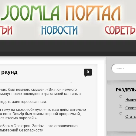
граунд
0
еникс был немного смущен. «Эй», он немного
РАЗДЕЛЫ
 минут после последнего краха моей машины.»
Нович
лядеть заинтересованным.
Сове
л тему на свою любимую, «что нам действительно
ка его.» Deszip был компьютерной программой,
Стать
для взлома паролей.»
добавил Электрон. Zardoz – это ограниченная
пьютерной безопасности.