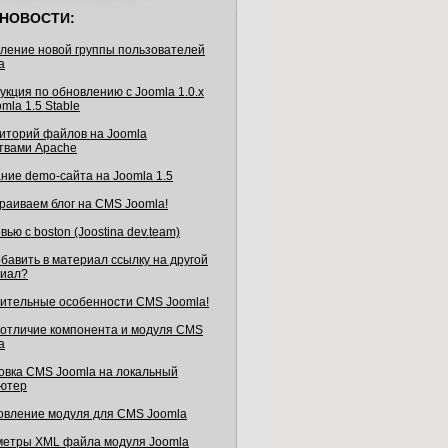
НОВОСТИ:
ление новой группы пользователей
a
укция по обновлению с Joomla 1.0.x
mla 1.5 Stable
иторий файлов на Joomla
твами Apache
ние demo-сайта на Joomla 1.5
раиваем блог на CMS Joomla!
ью с boston (Joostina dev.team)
обавить в материал ссылку на другой
иал?
ительные особенности CMS Joomla!
 отличие компонента и модуля CMS
a
овка CMS Joomla на локальный
ютер
овление модуля для CMS Joomla
етры XML файла модуля Joomla