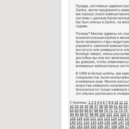
Правда, системные администра
Zardoz, могли предпринять каки
как хорошо знало компьютерное
системы с данным багом проходи
баг был описан в Zardoz, на мн
годами.
Почему? Многие админы не слыш
исключительным клубом и многи
были проверить пэры индустри
управлять законной компьютер
институте или университете ил
Вообще говоря, члены рассылки
достойны вы или нет включения 
вы доверия, чтобы обменивать
всемирных компьютерных систе
В 1989-м белые шляпы, как ха
специалистов, были необычайн
в неверные руки. Многие рассы
искусства неверного направлен
безопасности только намекали 
это обычно расписано в «повар
Страницы:
1
2
3
4
5
6
7
8
9
10
11
12
32
33
34
35
36
37
38
39
40
41
42
43
63
64
65
66
67
68
69
70
71
72
73
74
94
95
96
97
98
99
100
101
102
103
1
118
119
120
121
122
123
124
125
12
140
141
142
143
144
145
146
147
14
162
163
164
165
166
167
168
169
17