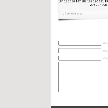
184
185
186
187
188
189
190
191
19
206
207
208
8th Май 2011
Написать ответ
Имя
Mail
Сай