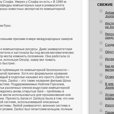
у Спафа. Уверен у Спафа он есть.» В 1990-м
СВЕЖИЕ 
афедры компьютерных наук в университете
орошо известных экспертов по компьютерной
Добав
Jooml
Инстр
ым Руно.
на Joo
Репоз
средс
желаными призами в мире международных хакеров
Созда
 и компьютерные ресурсы. Даже университетская
Обуст
яхтела и застонала бы под весом математических
ip могла изменить положение. Она работала со
Интерв
и, используя Deszip, хакер мог ломать
з быстрее.
Как д
матер
я публикация по компьютерной безопасности –
ругой причине. Хотя его формальное название
Отлич
ждый в подполье называл его просто Zardoz по
ера. Zardoz – это также название фильма Шона
В чем
тастики. Поддерживаемые Нейлом Горсачем,
Jooml
тьи различных членов индустрии компьютерной
уждались вновь открытые баги – проблемы в
Устан
е могли использоваться для проникновения или
компь
не. Прелесть багов от Zardoza была в том, что они
ой системе, использовавшей описанные
Изгот
истемы. Любой университет, военная система и
л уязвим. Zardoz был гигантским кольцом, полным
Парам