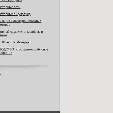
в сети Интернет
ютерные сети
ютерный андеграунд
изация и функционирование
ютеров
ярный самоучитель работы в
нете
. Личность. Интернет
ВОДСТВО по созданию шаблонов
oomla 1.5
А