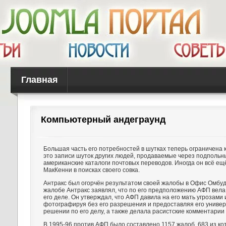
Главная
Компьютерный андеграунд
Большая часть его потребностей в шутках теперь ограничена
это записи шуток других людей, продаваемые через подпольн
американские каталоги почтовых переводов. Иногда он всё ещ
МакКенни в поисках своего совка.
Антракс был огорчён результатом своей жалобы в Офис Омбуд
жалобе Антракс заявлял, что по его предположению АФП вела
его деле. Он утверждал, что АФП давила на его мать угрозами 
фотографируя без его разрешения и предоставляя его универ
решении по его делу, а также делала расистские комментарии 
В 1995-96 против АФП было составлено 1157 жалоб, 683 из ко