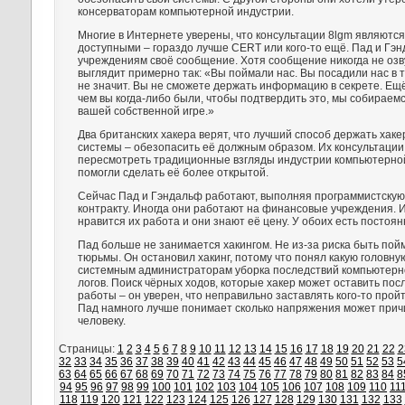
консерваторам компьютерной индустрии.
Многие в Интернете уверены, что консультации 8lgm являютс
доступными – гораздо лучше CERT или кого-то ещё. Пад и Гэ
учреждениям своё сообщение. Хотя сообщение никогда не озв
выглядит примерно так: «Вы поймали нас. Вы посадили нас в т
не значит. Вы не сможете держать информацию в секрете. Ещё
чем вы когда-либо были, чтобы подтвердить это, мы собираемс
вашей собственной игре.»
Два британских хакера верят, что лучший способ держать хак
системы – обезопасить её должным образом. Их консультации
пересмотреть традиционные взгляды индустрии компьютерно
помогли сделать её более открытой.
Сейчас Пад и Гэндальф работают, выполняя программистскую
контракту. Иногда они работают на финансовые учреждения. 
нравится их работа и они знают её цену. У обоих есть постоян
Пад больше не занимается хакингом. Не из-за риска быть по
тюрьмы. Он остановил хакинг, потому что понял какую головну
системным администраторам уборка последствий компьютерно
логов. Поиск чёрных ходов, которые хакер может оставить пос
работы – он уверен, что неправильно заставлять кого-то пройт
Пад намного лучше понимает сколько напряжения может причи
человеку.
Страницы:
1
2
3
4
5
6
7
8
9
10
11
12
13
14
15
16
17
18
19
20
21
22
2
32
33
34
35
36
37
38
39
40
41
42
43
44
45
46
47
48
49
50
51
52
53
5
63
64
65
66
67
68
69
70
71
72
73
74
75
76
77
78
79
80
81
82
83
84
8
94
95
96
97
98
99
100
101
102
103
104
105
106
107
108
109
110
11
118
119
120
121
122
123
124
125
126
127
128
129
130
131
132
133