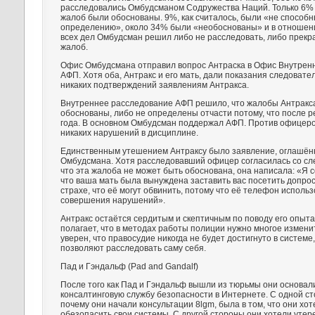
расследовались Омбудсманом Содружества Наций. Только 6%
жалоб были обоснованы. 9%, как считалось, были «не способн
определению», около 34% были «необоснованы» и в отношен
всех дел Омбудсман решил либо не расследовать, либо прекр
жалоб.
Офис Омбудсмана отправил вопрос Антраска в Офис Внутрен
АФП. Хотя оба, Антракс и его мать, дали показания следовате
никаких подтверждений заявлениям Антракса.
Внутреннее расследование АФП решило, что жалобы Антракс
обоснованы, либо не определены отчасти потому, что после 
года. В основном Омбудсман поддержал АФП. Против офицеро
никаких нарушений в дисциплине.
Единственным утешением Антраксу было заявление, оглашё
Омбудсмана. Хотя расследовавший офицер согласилась со с
что эта жалоба не может быть обоснована, она написала: «Я 
что ваша мать была вынуждена заставить вас посетить допрос
страхе, что её могут обвинить, потому что её телефон исполь
совершения нарушений».
Антракс остаётся сердитым и скептичным по поводу его опыта
полагает, что в методах работы полиции нужно многое измени
уверен, что правосудие никогда не будет достигнуто в системе
позволяют расследовать саму себя.
Пад и Гэндальф (Pad and Gandalf)
После того как Пад и Гэндальф вышли из тюрьмы они основал
консалтинговую службу безопасности в Интернете. С одной ст
почему они начали консультации 8lgm, была в том, что они хо
обезопасить свои системы. С другой стороны они хотели утер