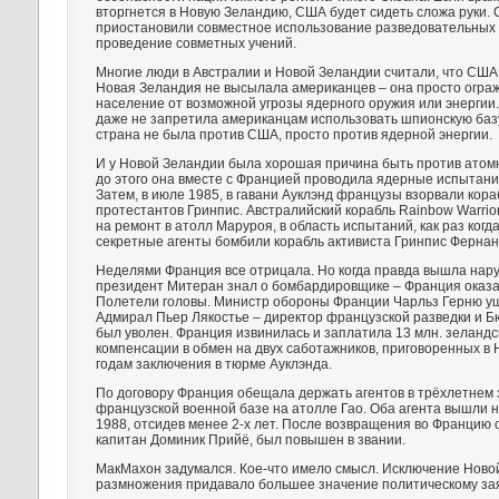
вторгнется в Новую Зеландию, США будет сидеть сложа руки.
приостановили совместное использование разведовательных 
проведение совметных учений.
Многие люди в Австралии и Новой Зеландии считали, что США
Новая Зеландия не высылала американцев – она просто огра
население от возможной угрозы ядерного оружия или энергии
даже не запретила американцам использовать шпионскую базу
страна не была против США, просто против ядерной энергии.
И у Новой Зеландии была хорошая причина быть против атомн
до этого она вместе с Францией проводила ядерные испытания
Затем, в июле 1985, в гавани Ауклэнд французы взорвали кор
протестантов Гринпис. Австралийский корабль Rainbow Warrio
на ремонт в атолл Маруроя, в область испытаний, как раз ког
секретные агенты бомбили корабль активиста Гринпис Ферна
Неделями Франция все отрицала. Но когда правда вышла наруж
президент Митеран знал о бомбардировщике – Франция оказал
Полетели головы. Министр обороны Франции Чарльз Герню уше
Адмирал Пьер Лякостье – директор французской разведки и Б
был уволен. Франция извинилась и заплатила 13 млн. зеланд
компенсации в обмен на двух саботажников, приговоренных в 
годам заключения в тюрме Ауклэнда.
По договору Франция обещала держать агентов в трёхлетнем
французской военной базе на атолле Гао. Оба агента вышли н
1988, отсидев менее 2-х лет. После возвращения во Францию о
капитан Доминик Прийё, был повышен в звании.
МакМахон задумался. Кое-что имело смысл. Исключение Ново
размножения придавало большее значение политическому за