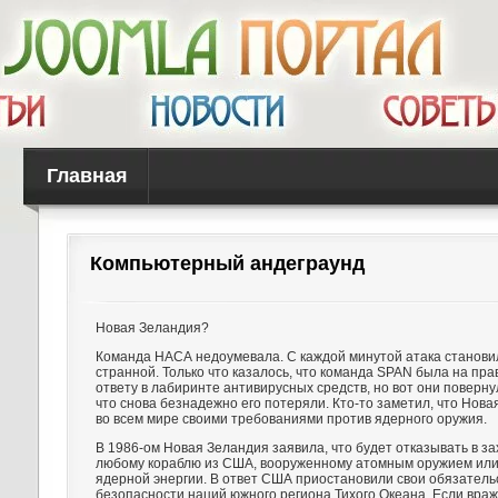
Главная
Компьютерный андеграунд
Новая Зеландия?
Команда НАСА недоумевала. С каждой минутой атака станови
странной. Только что казалось, что команда SPAN была на пра
ответу в лабиринте антивирусных средств, но вот они повернул
что снова безнадежно его потеряли. Кто-то заметил, что Нов
во всем мире своими требованиями против ядерного оружия.
В 1986-ом Новая Зеландия заявила, что будет отказывать в за
любому кораблю из США, вооруженному атомным оружием ил
ядерной энергии. В ответ США приостановили свои обязатель
безопасности наций южного региона Тихого Океана. Если вра