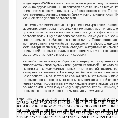
Когда червь WANK проникал в компьютерную систему, он начи
копии на другие машины. Он двигался по сети. Войдя в компью
осматривался вокруг в поисках путей распространения. Его и
компьютерных учетных записей (аккаунтов) с привилегиями. Н
крайней мере уровня пользователя.
Система VMS имеет аккаунты с различными уровнями привиле
высокопривилегированного аккаунта мог, например, читать эл
других компьютерных пользователей или удалять файлы из д
пользователей. Ему позволено создавать новые учетные запи
восстанавливать заблокированные аккаунты. Привилегирован
мог также сменить чей-нибудь пароль доступа. Люди, следящи
компьютерных систем, должны обладать аккаунтами наивысше
привилегий. Червь специально искал подобные учетные записи
создатель знал какую власть они содержат.
Червь был шикарный, он обучался по мере распространения. 
список часто используемых имен учетных записей. Сначала о
скопировать список компьютерных пользователей системы, ко
намеревался захватить. Не всегда это было возможно, но час
безопасность была настолько слабой, чтобы это можно было с
Червь сравнивал этот список со списком пользователей на тек
червь находил соответствие – одинаковые имена аккаунтов в о
добавлял имя к главному списку общеупотребительных имен, 
попытатся подключиться к этому аккаунту в будущем.
Страницы:
1
2
3
4
5
6
7
8
9
10
11
12
13
14
15
16
17
18
19
20
21
22
2
32
33
34
35
36
37
38
39
40
41
42
43
44
45
46
47
48
49
50
51
52
53
5
63
64
65
66
67
68
69
70
71
72
73
74
75
76
77
78
79
80
81
82
83
84
8
94
95
96
97
98
99
100
101
102
103
104
105
106
107
108
109
110
11
118
119
120
121
122
123
124
125
126
127
128
129
130
131
132
133
140
141
142
143
144
145
146
147
148
149
150
151
152
153
154
155