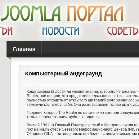
Главная
Компьютерный андеграунд
Когда хакеры IS достигли уровня знаний, которого не достигал
Realm, они поняли, что продвижение дальше несет значитель
полностью отходить от открытого австралийского хакинг сооб
замкнули круг вокруг себя. Они разговаривали только друг с дру
Падение хакеров The Realm не остановило хакеров следующег
только переместились глубже в подполье.
Весной 1991-го Главный Подозреваемый и Мендакс начали гон
root на компьютере Сетевого Информационного Центра (NIC)
Обороны США – потенциально наиболее важном компьютере в