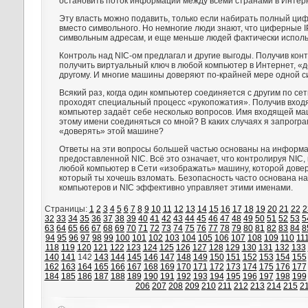
остановить поток информации между всеми странами в Интерн
Эту власть можно подавить, только если набирать полный циф
вместо символьного. Но немногие люди знают, что циферные I
символьным адресам, и еще меньше людей фактически исполь
Контроль над NIC-ом предлагал и другие выгоды. Получив кон
получить виртуальный ключ в любой компьютер в Интернет, 
другому. И многие машины доверяют по-крайней мере одной с
Всякий раз, когда один компьютер соединяется с другим по се
проходят специальный процесс «рукопожатия». Получив вход
компьютер задаёт себе несколько вопросов. Имя входящей м
этому имени соединяться со мной? В каких случаях я запрогр
«доверять» этой машине?
Ответы на эти вопросы большей частью основаны на информа
предоставленной NIC. Всё это означает, что контролируя NIC,
любой компьютер в Сети «изображать» машину, которой дове
который ты хочешь взломать. Безопасность часто основана н
компьютеров и NIC эффективно управляет этими именами.
Страницы:
1
2
3
4
5
6
7
8
9
10
11
12
13
14
15
16
17
18
19
20
21
22
2
32
33
34
35
36
37
38
39
40
41
42
43
44
45
46
47
48
49
50
51
52
53
5
63
64
65
66
67
68
69
70
71
72
73
74
75
76
77
78
79
80
81
82
83
84
8
94
95
96
97
98
99
100
101
102
103
104
105
106
107
108
109
110
11
118
119
120
121
122
123
124
125
126
127
128
129
130
131
132
133
140
141
142
143
144
145
146
147
148
149
150
151
152
153
154
155
162
163
164
165
166
167
168
169
170
171
172
173
174
175
176
177
184
185
186
187
188
189
190
191
192
193
194
195
196
197
198
199
206
207
208
209
210
211
212
213
214
215
2