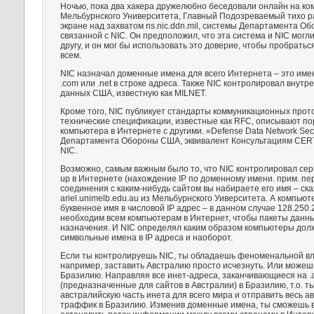
Ночью, пока два хакера дружелюбно беседовали онлайн на к
Мельбурнского Университета, Главный Подозреваемый тихо р
экране над захватом ns.nic.ddn.mil, системы Департамента О
связанной с NIC. Он предположил, что эта система и NIC могл
другу, и он мог бы использовать это доверие, чтобы пробратьс
всем.
NIC назначал доменные имена для всего Интернета – это име
.com или .net в строке адреса. Также NIC контролировал внут
данных США, известную как MILNET.
Кроме того, NIC публикует стандарты коммуникационных прот
технические спецификации, известные как RFC, описывают по
компьютера в Интернете с другими. «Defense Data Network Secur
Департамента Обороны США, эквивалент Консультациям CERT
NIC.
Возможно, самым важным было то, что NIC контролировал серв
up в Интернете (нахождение IP по доменному имени. прим. пер
соединения с каким-нибудь сайтом вы набираете его имя – ск
ariel.unimelb.edu.au из Мельбурнского Уиверситета. А компью
буквенное имя в числовой IP адрес – в данном случае 128.250.2
необходим всем компьютерам в Интернет, чтобы пакеты данны
назначения. И NIC определял каким образом компьютеры дол
символьные имена в IP адреса и наоборот.
Если ты контролируешь NIC, ты обладаешь феноменальной вл
например, заставить Австралию просто исчезнуть. Или можеш
Бразилию. Направляя все инет-адреса, заканчивающиеся на .
(предназначенные для сайтов в Австралии) в Бразилию, т.о. 
австралийскую часть инета для всего мира и отправить весь а
траффик в Бразилию. Изменив доменные имена, ты сможешь 