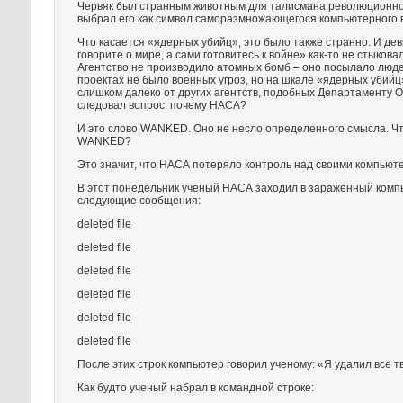
Червяк был странным животным для талисмана революционно
выбрал его как символ саморазмножающегося компьютерного 
Что касается «ядерных убийц», это было также странно. И де
говорите о мире, а сами готовитесь к войне» как-то не стыкова
Агентство не производило атомных бомб – оно посылало людей
проектах не было военных угроз, но на шкале «ядерных убий
слишком далеко от других агентств, подобных Департаменту 
следовал вопрос: почему НАСА?
И это слово WANKED. Оно не несло определенного смысла. Чт
WANKED?
Это значит, что НАСА потеряло контроль над своими компью
В этот понедельник ученый НАСА заходил в зараженный комп
следующие сообщения:
deleted file
deleted file
deleted file
deleted file
deleted file
deleted file
После этих строк компьютер говорил ученому: «Я удалил все 
Как будто ученый набрал в командной строке: