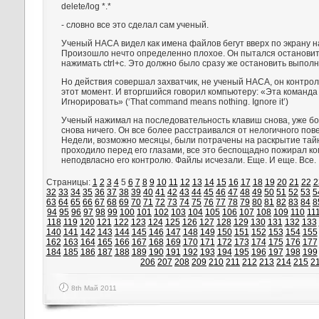
delete/log *.*
- словно все это сделал сам ученый.
Ученый НАСА видел как имена файлов бегут вверх по экрану на
Произошло нечто определенно плохое. Он пытался остановит
нажимать ctrl+c. Это должно было сразу же остановить выпол
Но действия совершал захватчик, не ученый НАСА, он контро
этот момент. И вторгшийся говорил компьютеру: «Эта команда 
Игнорировать» (‘That command means nothing. Ignore it’)
Ученый нажимал на последовательность клавиш снова, уже бо
снова ничего. Он все более расстраивался от нелогичного по
Недели, возможно месяцы, были потрачены на раскрытие тайн
проходило перед его глазами, все это беспощадно пожирал к
неподвласно его контролю. Файлы исчезали. Еще. И еще. Все.
Страницы:
1
2
3
4
5
6
7
8
9
10
11
12
13
14
15
16
17
18
19
20
21
22
2
32
33
34
35
36
37
38
39
40
41
42
43
44
45
46
47
48
49
50
51
52
53
5
63
64
65
66
67
68
69
70
71
72
73
74
75
76
77
78
79
80
81
82
83
84
8
94
95
96
97
98
99
100
101
102
103
104
105
106
107
108
109
110
11
118
119
120
121
122
123
124
125
126
127
128
129
130
131
132
133
140
141
142
143
144
145
146
147
148
149
150
151
152
153
154
155
162
163
164
165
166
167
168
169
170
171
172
173
174
175
176
177
184
185
186
187
188
189
190
191
192
193
194
195
196
197
198
199
206
207
208
209
210
211
212
213
214
215
2
8th Май 2011