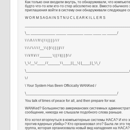
Как только они входили внутрь, то обнаруживали, что компьюте
будто что-то или кто-то стер абсолютно все. Вместо обычного 
приглашения войти в систему они обнаруживали следующее 
W O R M S A G A I N S T N U C L E A R K I L L E R S
___________________________________________________
\__ ____________ _____ ________ ____ ____ __ _____/
\ \ \ /\ / / / /\ \ | \ \ | | | | / / /
\ \ \ / \ / / / /__\ \ | |\ \ | | | |/ / /
\ \ \/ /\ \/ / / ______ \ | | \ \| | | |\ \ /
\_\ /__\ /____/ /______\ \____| |__\ | |____| |_\ \_/
\___________________________________________________
\ /
\ Your System Has Been Officically WANKed /
\_____________________________________________/
You talk of times of peace for all, and then prepare for war.
WANKed? Большинство американских системных администрат
сообщение, никогда не слышали подобного слова раньше.
Кто хотел вторгнуться в компьютерные системы НАСА? И кто э
против ядерных убийц»? Кто организовал это? Была ли это т
группа, которая организовала новый вид нападения на НАСА?