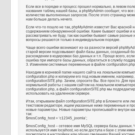
Если все в порядке и процесс прошел нормально, в левом пол
названия таблиц нашей базы, а phpMyAdmin сообщит, что все
количество выполненных запросов. После этого страницу можн
нам больше делать нечего.
Если что-то пошло не так, phpMyAdmin известит Вас красной 
содержанием обнаруженной ошибки. Какие бывают ошибки и ка
рассматривать не буду, так как ошибки бывают самые разные 
вопросы решаются только в индивидуальном порядке.
Чаще всего ошибки возникают из-за разности версий phpMyAdm
старой версии подсовывают файл базы данных, созданный бо
расхождении в кодировках баз данных и т.п. Проще всего, если
ошибка при импорте базы данных, обратиться в службу подде
3. Изменяем системные переменные в файле configuration.php
Находим в корневой папке нашего сайта на локальном компь
configuration.php и копируем его под новым именем, например,
configurationSITE.php. Зачем, спросите Вы. Все просто. Для п
нормальной работы с нашим сайтом на локальном компьютере
configuration.php, а файл configurationSITE.php мы подредакти
использовать на удаленном сервере.
Итак, открываем файл configurationSITE.php в Блокноте или л
текстовом редакторе, ищем указанные ниже переменные и пр
новые параметры. Новые параметры прописывайте внутри ка
так:
$mosConfig_host = ‘c12345_joomla’;
$mosConfig_host – сетевое имя MySQL сервера базы данных. 
используется имя localhost, но если доступа к базе с этим име
посмотрите в настройках или общих сведениях Вашей хостинг