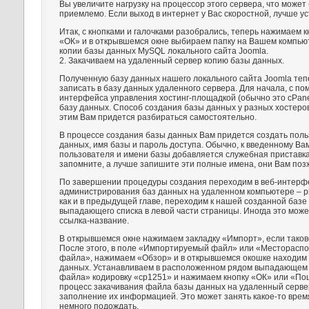
Вы увеличите нагрузку на процессор этого сервера, что может 
приемлемо. Если выход в интернет у Вас скоростной, лучше у
Итак, с кнопками и галочками разобрались, теперь нажимаем 
«ОК» и в открывшемся окне выбираем папку на Вашем компью
копии базы данных MySQL локального сайта Joomla.
2. Закачиваем на удаленный сервер копию базы данных.
Полученную базу данных нашего локального сайта Joomla те
записать в базу данных удаленного сервера. Для начала, с по
интерфейса управления хостинг-площадкой (обычно это cPane
базу данных. Способ создания базы данных у разных хостеров
этим Вам придется разбираться самостоятельно.
В процессе создания базы данных Вам придется создать пол
данных, имя базы и пароль доступа. Обычно, к введенному Ва
пользователя и имени базы добавляется служебная приставк
запомните, а лучше запишите эти полные имена, они Вам поз
По завершении процедуры создания переходим в веб-интерф
администрирования баз данных на удаленном компьютере – p
как и в предыдущей главе, переходим к нашей созданной баз
выпадающего списка в левой части страницы. Иногда это може
ссылка-название.
В открывшемся окне нажимаем закладку «Импорт», если таково
После этого, в поле «Импортируемый файл» или «Местораспо
файла», нажимаем «Обзор» и в открывшемся окошке находим
данных. Устанавливаем в расположенном рядом выпадающем 
файла» кодировку «cp1251» и нажимаем кнопку «ОК» или «По
процесс закачивания файла базы данных на удаленный сервер
заполнение их информацией. Это может занять какое-то время
немного подождать.