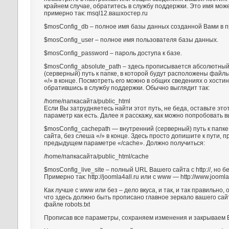
крайнем случае, обратитесь в службу поддержки. Это имя мож
примерно так: msql12.вашхостер.ru
$mosConfig_db – полное имя базы данных созданной Вами в 
$mosConfig_user – полное имя пользователя базы данных.
$mosConfig_password – пароль доступа к базе.
$mosConfig_absolute_path – здесь прописывается абсолютны
(серверный) путь к папке, в которой будут расположены файлы
«/» в конце. Посмотреть его можно в общих сведениях о хости
обратившись в службу поддержки. Обычно выглядит так:
/home/папкасайта/public_html
Если Вы затрудняетесь найти этот путь, не беда, оставьте эт
параметр как есть. Далее я расскажу, как можно попробовать в
$mosConfig_cachepath — внутренний (серверный) путь к папк
сайта, без слеша «/» в конце. Здесь просто допишите к пути, 
предыдущем параметре «/cache». Должно получиться:
/home/папкасайта/public_html/cache
$mosConfig_live_site – полный URL Вашего сайта с http://, но б
Примерно так: http://joomla4all.ru или с www — http://www.joomla
Как лучше с www или без – дело вкуса, и так, и так правильно,
что здесь должно быть прописано главное зеркало вашего сай
файле robots.txt
Прописав все параметры, сохраняем изменения и закрываем 