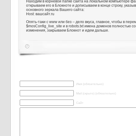
Находим в корневой папке сайта на локальном компьютере файл
открываем его в Блокноте и дописываем в конце строку, указ
основного зеркала Вашего сайта:
Host: вашсайт.ru
Опять-таки с www или без – дело вкуса, главное, чтобы в пер
$mosConfig_live_site и в robots.txt имена доменов полностью 
изменения, закрываем Блокнот и идем дальше.
Написать ответ
Имя (обязательно)
Mail (скрыто) (обязательно)
Сайт