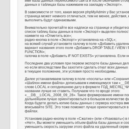
имя базы данных переносимого сайта и после окончания ото
данных о таблицах базы нажимаем на закладку «Экспорт».
В зависимости от того, какая версия phpMyAdmin у Вас устан
страница может немного отличаться, тем не менее, действия
выполнить будут одинаковыми.
Внимательно прочитайте все надписи на странице и убедитесь
список таблиц базы данных в поле «Экспорт» выделен полност
нажмите на «Отметить все»;
радио-кнопка в поле «Экспорт» установлена на «SQL»;
на всякий случай установите галочку в поле «Добавить удален
вариант названия этого поля «Добавить DROP TABLE / VIEW 
FUNCTION»;
галочка в поле «Добавить IF NOT EXISTS» установлена. Если не
Последние два условия при первом экспорте базы данных дел
но если впоследствии Вы захотите сделать откат всех данных
в текущее положение, эти условия просто необходимы.
Далее устанавливаем галочку в поле «послать» или «Сохранит
«Шаблон имени файла» дописываем к имеющемуся там «__DB
слово LOCAL и сегодняшнюю дату в формате ГОД_МЕСЯЦ_Ч
названии лучше не ставить. Получаем что-то вроде этого:
«__DB__LOCAL_2008_09_28». Такое формирование имени по
дальнейшем лучше ориентироваться в большом количестве фа
Когда будете делать копию базы данных с сервера хостера в
вписывайте SITE. Это тоже поможет лучше ориентироваться 
файлах.
Установив радио-кнопку в поле «Сжатие» (или «Упаковать») в
«Нет», Вы можете уменьшить объем файла базы данных и со
уменьшить скорость загрузки этого файла на удаленный серве