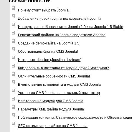
СВЕЖИЕ НОВОСТИ:
Почему стоит выбрать Joomla
Добавление новой группы пользователей Joomla
Инструкция по обновлению с Joomla 1.0.x на Joomla 1.5 Stable
Репозиторий файлов на Joomla средствами Apache
Создание demo-сайта на Joomla 1.5
Обустраиваем блог на CMS Joomla!
Интервью с boston (Joostina dev.team)
Как добавить в материал ссылку на другой материал?
Отличительные особенности CMS Joomla!
В чем отличие компонента и модуля CMS Joomla
Установка CMS Joomla на локальный компьютер
Изготовление модуля для CMS Joomla
Параметры XML файла модуля Joomla
Публикация контента. Статическое содержимое или Объекты соде
SEO оптимизация сайтов на CMS Joomla