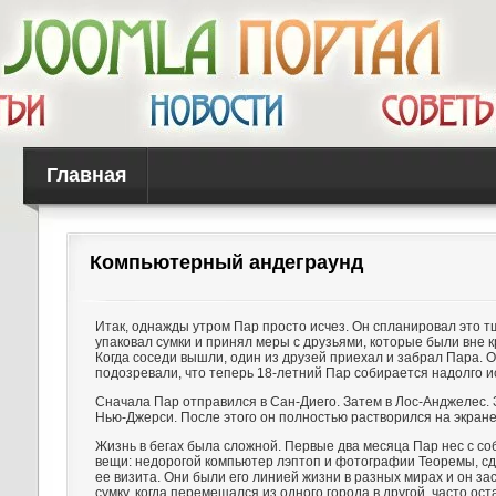
Главная
Компьютерный андеграунд
Итак, однажды утром Пар просто исчез. Он спланировал это 
упаковал сумки и принял меры с друзьями, которые были вне кр
Когда соседи вышли, один из друзей приехал и забрал Пара. О
подозревали, что теперь 18-летний Пар собирается надолго и
Сначала Пар отправился в Сан-Диего. Затем в Лос-Анджелес. 
Нью-Джерси. После этого он полностью растворился на экране
Жизнь в бегах была сложной. Первые два месяца Пар нес с со
вещи: недорогой компьютер лэптоп и фотографии Теоремы, с
ее визита. Они были его линией жизни в разных мирах и он за
сумку, когда перемещался из одного города в другой, часто ос