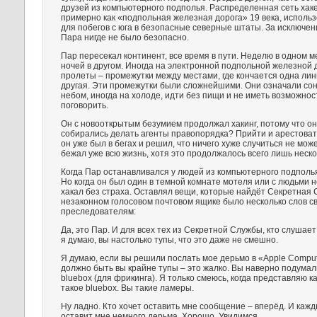
друзей из компьютерного подполья. Распределенная сеть хак
примерно как «подпольная железная дорога» 19 века, исполь
для побегов с юга в безопасные северные штаты. За исключени
Пара нигде не было безопасно.
Пар пересекал континент, все время в пути. Неделю в одном м
ночей в другом. Иногда на электронной подпольной железной 
пролеты – промежутки между местами, где кончается одна лин
другая. Эти промежутки были сложнейшими. Они означали со
небом, иногда на холоде, идти без пищи и не иметь возможност
поговорить.
Он с новооткрытым безумием продолжал хакинг, потому что он
собирались делать агенты правопорядка? Прийти и арестовать
он уже был в бегах и решил, что ничего хуже случиться не може
бежал уже всю жизнь, хотя это продолжалось всего лишь неско
Когда Пар останавливался у людей из компьютерного подполья
Но когда он был один в темной комнате мотеля или с людьми не
хакал без страха. Оставлял вещи, которые найдёт Секретная 
незаконном голосовом почтовом ящике было несколько слов с
преследователям:
Да, это Пар. И для всех тех из Секретной Службы, кто слушает
я думаю, вы настолько тупы, что это даже не смешно.
Я думаю, если вы решили послать мое дерьмо в «Apple Compute
должно быть вы крайне тупы – это жалко. Вы наверно подумали
bluebox (для фрикинга). Я только смеюсь, когда представляю к
такое bluebox. Вы такие ламеры.
Ну ладно. Кто хочет оставить мне сообщение – вперёд. И кажд
оставит мне немного дерьма. Хорошо. Увидимся.