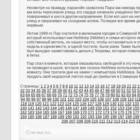
Несмотря на браваду, паранойя захватила Пара как никогда п
как копы пересекали улицу, его сердце начинало учащённо бит
поворачивал и шел в другом направлении. Если коп шел на не
улицу и сворачивал на соседнюю аллею. Полиция все время де
нервным.
Летом 1989-го Пар очутился в маленьком городке в Северной К
который использовал ник Нибблер (Nibbler) и семья которого 
собственный мотель, он нашел место, чтобы остановиться и о
недель в одном месте, в одной постели, были раем. Также был
был вынуден заимстововать деньги у Теоремы, которая помога
в бегах.
Пар спал в комнате, которая оказывалась свободной в эту ночь
он проводил в шале, которое вне сезона Нибблер использова
комнату. Они тратили дни на хакинг с компьютера Нибблера. 
продать свой недорогой лэптоп ещё до прибытия в Северную 
Страницы:
1
2
3
4
5
6
7
8
9
10
11
12
13
14
15
16
17
18
19
20
21
22
2
32
33
34
35
36
37
38
39
40
41
42
43
44
45
46
47
48
49
50
51
52
53
5
63
64
65
66
67
68
69
70
71
72
73
74
75
76
77
78
79
80
81
82
83
84
8
94
95
96
97
98
99
100
101
102
103
104
105
106
107
108
109
110
11
118
119
120
121
122
123
124
125
126
127
128
129
130
131
132
133
140
141
142
143
144
145
146
147
148
149
150
151
152
153
154
155
162
163
164
165
166
167
168
169
170
171
172
173
174
175
176
177
184
185
186
187
188
189
190
191
192
193
194
195
196
197
198
199
206
207
208
209
210
211
212
213
214
215
2
8th Май 2011