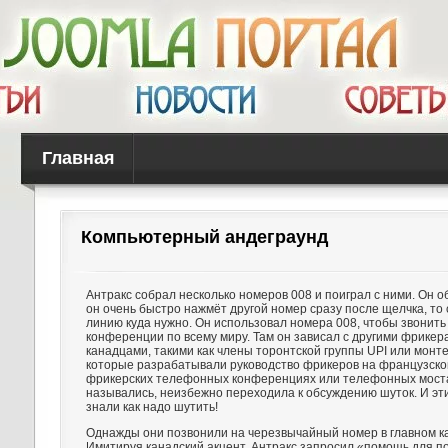
Главная
Компьютерный андеграунд
Антракс собрал несколько номеров 008 и поиграл с ними. Он о
он очень быстро нажмёт другой номер сразу после щелчка, то
линию куда нужно. Он использовал номера 008, чтобы звонит
конференции по всему миру. Там он зависал с другими фрикер
канадцами, такими как члены торонтской группы UPI или монт
которые разрабатывали руководство фрикеров на французско
фрикерских телефонных конференциях или телефонных мостах
назывались, неизбежно переходила к обсуждению шуток. И эт
знали как надо шутить!
Однажды они позвонили на черезвычайный номер в главном ка
Имитируя канадский акцент, Антракс запросил «помощь для п