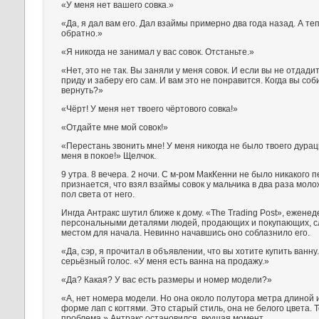
«У меня нет вашего совка.»
«Да, я дал вам его. Дал взаймы примерно два года назад. А теп
обратно.»
«Я никогда не занимал у вас совок. Отстаньте.»
«Нет, это не так. Вы заняли у меня совок. И если вы не отдади
приду и заберу его сам. И вам это не понравится. Когда вы со
вернуть?»
«Чёрт! У меня нет твоего чёртового совка!»
«Отдайте мне мой совок!»
«Перестань звонить мне! У меня никогда не было твоего дурацк
меня в покое!» Щелчок.
9 утра. 8 вечера. 2 ночи. С м-ром МакКенни не было никакого 
признается, что взял взаймы совок у мальчика в два раза моло
пол света от него.
Ингда Антракс шутил ближе к дому. «The Trading Post», еженед
персональными деталями людей, продающих и покупающих, 
местом для начала. Невинно начавшись оно соблазнило его.
«Да, сэр, я прочитал в объявлении, что вы хотите купить ванну
серьёзный голос. «У меня есть ванна на продажу.»
«Да? Какая? У вас есть размеры и номер модели?»
«А, нет номера модели. Но она около полутора метра длиной и
форме лап с когтями. Это старый стиль, она не белого цвета. 
проблема.» Антракс остановился, вкушая момент.