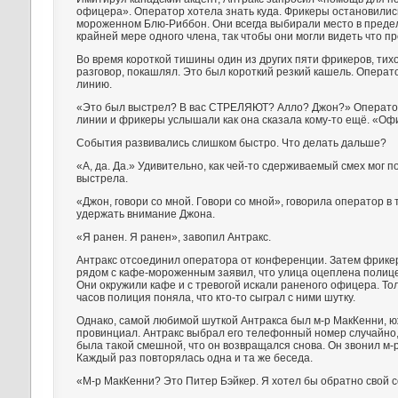
офицера». Оператор хотела знать куда. Фрикеры остановилис
мороженном Блю-Риббон. Они всегда выбирали место в преде
крайней мере одного члена, так чтобы они могли видеть что пр
Во время короткой тишины один из других пяти фрикеров, ти
разговор, покашлял. Это был короткий резкий кашель. Операт
линию.
«Это был выстрел? В вас СТРЕЛЯЮТ? Алло? Джон?» Оператор
линии и фрикеры услышали как она сказала кому-то ещё. «Оф
События развивались слишком быстро. Что делать дальше?
«А, да. Да.» Удивительно, как чей-то сдерживаемый смех мог п
выстрела.
«Джон, говори со мной. Говори со мной», говорила оператор в
удержать внимание Джона.
«Я ранен. Я ранен», завопил Антракс.
Антракс отсоединил оператора от конференции. Затем фрике
рядом с кафе-мороженным заявил, что улица оцеплена поли
Они окружили кафе и с тревогой искали раненого офицера. Тол
часов полиция поняла, что кто-то сыграл с ними шутку.
Однако, самой любимой шуткой Антракса был м-р МакКенни, 
провинциал. Антракс выбрал его телефонный номер случайно,
была такой смешной, что он возвращался снова. Он звонил м-
Каждый раз повторялась одна и та же беседа.
«М-р МакКенни? Это Питер Бэйкер. Я хотел бы обратно свой с