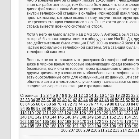
много времени внутри станции, может 15-20 минут. Чем дольше
зная как работают вещи, тем больше был риск, что его отследя
диск с файлом он начал быстро его просматривать, поскольку 
внутри телефонной станции в онлайне. Фрикерский файл пока
простых команд, которые позволят ему получит некоторую п
не тревожа станцию слишком сильно. Он не хотел делать слиш
страха вывести военную систему из строя.
Хотя у него не было власти над DMS 100, у Антракса был стар
который был настоящим гением в оборудовании NorTel. Да, дру
это действительно была станция DMS 100 на военной базе СШ
частью нормальной телефонной системы. Эта станция была ч
телефонной системы.
Военные не хотят зависеть от гражданской телефонной систе
Даже в мирное время голосовые коммуникации среди военног
безопасны, если они не говорят через гражданские станции. П
другим причинам у военных есть обособленные телефонные сет
есть обособленные сети для коммуникации их данных. Эти сет
обычные сети и в некоторых случаях могут связываться со вн
соединяясь через свои станции с гражданскими.
Страницы:
1
2
3
4
5
6
7
8
9
10
11
12
13
14
15
16
17
18
19
20
21
22
2
32
33
34
35
36
37
38
39
40
41
42
43
44
45
46
47
48
49
50
51
52
53
5
63
64
65
66
67
68
69
70
71
72
73
74
75
76
77
78
79
80
81
82
83
84
8
94
95
96
97
98
99
100
101
102
103
104
105
106
107
108
109
110
11
118
119
120
121
122
123
124
125
126
127
128
129
130
131
132
133
140
141
142
143
144
145
146
147
148
149
150
151
152
153
154
155
162
163
164
165
166
167
168
169
170
171
172
173
174
175
176
177
184
185
186
187
188
189
190
191
192
193
194
195
196
197
198
199
206
207
208
209
210
211
212
213
214
215
2