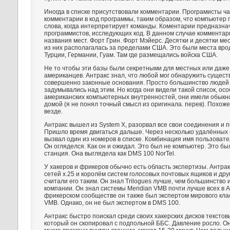
Иногда в списке присутствовали комментарии. Програмисты ч
комментарии в код программы, таким образом, что компьютер 
слова, когда интерпретирует команды. Коментарии предназна
программистов, исследующих код. В данном случае коммента
названия мест. Форт Грин. Форт Мэйерс. Десятки и десятки ме
из них располагалась за пределами США. Это были места вро
Турции, Германии, Гуам. Там где размещались войска США.
Не то чтобы эти базы были секретными для местных или даже
американцев. Антракс знал, что любой мог обнаружить сущес
совершенно законные основания. Просто большинство людей 
задумывались над этим. Но когда они видели такой список, ос
американских компьютерных внутренностей, они имели обыкно
домой (я не понял точный смысл из оригинала. перев). Похож
везде.
Антракс вышел из System X, разорвал все свои соединения и 
Пришло время двигаться дальше. Через несколько удалённых
вызвал один из номеров в списке. Комбинация имя пользоват
Он огляделся. Как он и ожидал. Это был не компьютер. Это б
станция. Она выглядела как DMS 100 NorTel.
У хакеров и фрикеров обычно есть область экспертизы. Антра
сетей х.25 и королём систем голосовых почтовых ящиков и дру
считали его таким. Он знал Trilogues лучше, чем большинство 
компании. Он знал системы Meridian VMB почти лучше всех в А
фрикерском сообществе он также был экспертом мирового кла
VMB. Однако, он не был экспертом в DMS 100.
Антракс быстро поискал среди своих хакерских дисков тексто
который он скопировал с подпольной ББС. Давление росло. Он