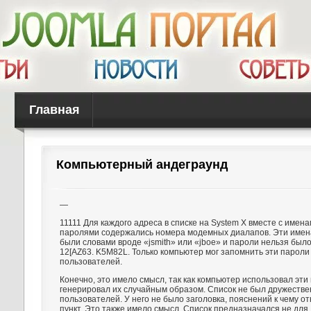
Главная
Компьютерный андеграунд
—
11111 Для каждого адреса в списке на System X вместе с имен
паролями содержались номера модемных диалапов. Эти имен
были словами вроде «jsmith» или «jboe» и пароли нельзя было
12[AZ63. K5M82L. Только компьютер мог запомнить эти пароли
пользователей.
Конечно, это имело смысл, так как компьютер использовал эт
генерировал их случайным образом. Список не был дружестве
пользователей. У него не было заголовка, пояснений к чему о
пункт. Это также имело смысл. Список предназначался не для