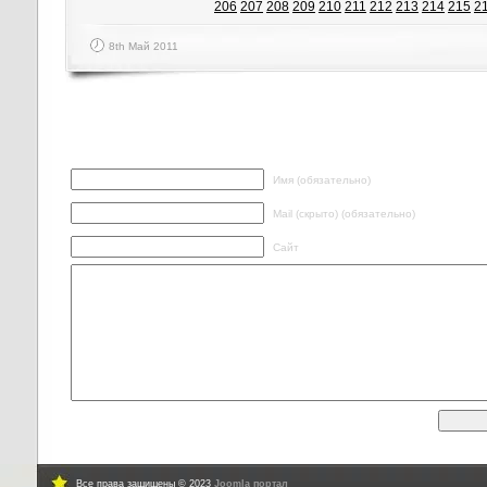
206
207
208
209
210
211
212
213
214
215
2
8th Май 2011
Написать ответ
Имя (обязательно)
Mail (скрыто) (обязательно)
Сайт
Все права защищены © 2023
Joomla портал