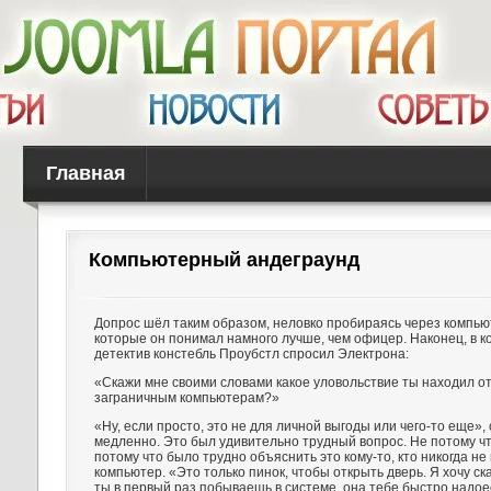
Главная
Компьютерный андеграунд
Допрос шёл таким образом, неловко пробираясь через компью
которые он понимал намного лучше, чем офицер. Наконец, в к
детектив констебль Проубстл спросил Электрона:
«Скажи мне своими словами какое уловольствие ты находил от
заграничным компьютерам?»
«Ну, если просто, это не для личной выгоды или чего-то еще»,
медленно. Это был удивительно трудный вопрос. Не потому что
потому что было трудно объяснить это кому-то, кто никогда н
компьютер. «Это только пинок, чтобы открыть дверь. Я хочу ска
ты в первый раз побываешь в системе, она тебе быстро надое