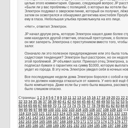
целью этого комментария. Однако, следующий вопрос JP расст
«Были ли у вас проблемы с полицией, о которых вы хотели бы
Электрон подумал о зверском пинке, который он получил, лёжа
затем он осмотрелся и обнаружил детектива констебля Проуб
ему в глаза. Небольшая улыбка промелькнула на его лице.
«Нет», ответил Электрон.
JP начал другую речь, которую Электрон нашел даже более ст
ним находился другой ответчик, опасный претсупник, о болезни
он мог запереть Электрона с преступником вместо того, чтобы
залог.
Означало ли это полезное предупреждение или это была толь
садистская тенденция? Электрон был расстроен, но он недол
этой проблемой. JP объявил залог. Приехал отец Электрона, з
подписал бумаги о гарантиях на сумму $1000, которую выплат
уедет из города. В эту ночь Электрон увидел себя в ночных но
Все последующие недели дома Электрон боролся с собой и п
что он должен навсегда отказаться от хакинга. У него всё ещё 
было компьютера. Даже если бы у него была машина, рассматр
было слишком опасно.
Страницы:
1
2
3
4
5
6
7
8
9
10
11
12
13
14
15
16
17
18
19
20
21
22
2
32
33
34
35
36
37
38
39
40
41
42
43
44
45
46
47
48
49
50
51
52
53
5
63
64
65
66
67
68
69
70
71
72
73
74
75
76
77
78
79
80
81
82
83
84
8
94
95
96
97
98
99
100
101
102
103
104
105
106
107
108
109
110
11
118
119
120
121
122
123
124
125
126
127
128
129
130
131
132
133
140
141
142
143
144
145
146
147
148
149
150
151
152
153
154
155
162
163
164
165
166
167
168
169
170
171
172
173
174
175
176
177
184
185
186
187
188
189
190
191
192
193
194
195
196
197
198
199