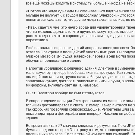
всё еще можешь входить в систему, ты больше никогда не вер
«Потому что когда однажды ты оказываешься внутри вызов за
больше не волнует», с трудом продолжал Электрон. «Это горя
попытаться сделать то, что другие люди также пытались, но не
«Итак, сдается мне, это нечто вроде для удовлетворения твоег
что ты можешь сделать то, что другие не могут, ну, это вызов и
растет, когда ты что-то хорошо делаешь там… где другие пыта
поражение.»
Ещё несколько вопросов и долгий допрос наконец закончен. З
отвезла Электрона в полицейский участок Фитцроя. Он подума
близкое место от JP (судья, наверное. перев.) и они могли пож
обсудить предложение о залоге.
Напротив уродливого кирпичного здания Электрон в сумеречн
маленькую группу людей, собравшихся на тротуаре. Как тольк
полицейская машина, группа начала безумную деятельность, к
заплечных сумках, доставать записные книжки и ручки, высов
микрофоны, включать свет на ТВ камерах.
О нет! Электрон вообще не был к этому готов.
В сопровождении полиции Электрон вышел из машины и замор
вспышек фотоаппаратов и света ТВ камер. Хакер пытался не з
так скоро, как позволяли сопровождающие. Репортеры шли за 
пока операторы и фотографы шли впереди. Наконец он добра
здания.
Во время визита к JP сначала следовали документы. Пока JP 
бумаги, он долго говорил Электрону о том, что подозреваемые
полиция их избивала. Сидя в темной комнате для свиданий, Э