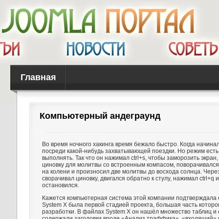
Главная
Компьютерный андеграунд
Во время ночного хакинга время бежало быстро. Когда начина
посреди какой-нибудь захватывающей поездки. Но режим есть
выполнять. Так что он нажимал ctrl+s, чтобы заморозить экран
циновку для молитвы со встроенным компасом, поворачивался 
на колени и произносил две молитвы до восхода солнца. Чере
сворачивал циновку, двигался обратно к стулу, нажимал ctrl+q 
остановился.
Кажется компьютерная система этой компании подтверждала 
System X была первой стадией проекта, большая часть которо
разработки. В файлах System X он нашёл множество таблиц и 
содержали заголовки вроде «Анализ траффика», «входящий»