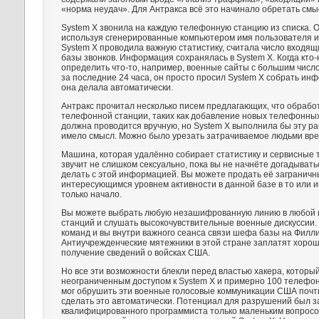
«норма неудач». Для Антракса всё это начинало обретать смы
System X звонила на каждую телефонную станцию из списка. О
используя сгенерированные компьютером имя пользователя и
System X проводила важную статистику, считала число входящ
базы звонков. Информация сохранялась в System X. Когда кто-
определить что-то, например, военные сайты с большим числ
за последние 24 часа, он просто просил System X собрать ин
она делала автоматически.
Антракс прочитал несколько писем предлагающих, что обрабо
телефонной станции, таких как добавление новых телефонных
должна проводится вручную, но System X выполнила бы эту ра
имело смысл. Можно было урезать затрачиваемое людьми вре
Машина, которая удалённо собирает статистику и сервисные
звучит не слишком сексуально, пока вы не начнёте догадывать
делать с этой информацией. Вы можете продать её заграничн
интересующимся уровнем активности в данной базе в то или и
только начало.
Вы можете выбрать любую незашифрованную линию в любой 
станций и слушать высокочувствительные военные дискуссии. 
команд и вы внутри важного сеанса связи шефа базы на Филл
Антиучрежденческие мятежники в этой стране заплатят хорош
получение сведений о войсках США.
Но все эти возможности блекли перед властью хакера, которы
неограниченным доступом к System X и примерно 100 телефо
мог обрушить эти военные голосовые коммуникации США почт
сделать это автоматически. Потенциал для разрушений был 
квалифицированного программиста только маленьким вопрос