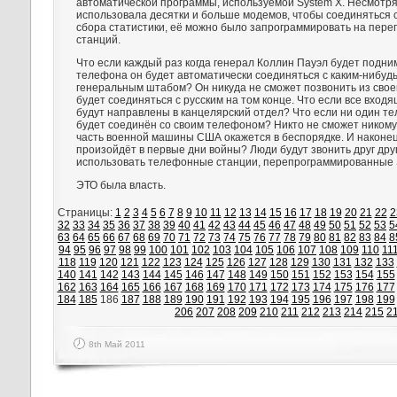
автоматической программы, используемой System X. Несмотря 
использовала десятки и больше модемов, чтобы соединяться 
сбора статистики, её можно было запрограммировать на пер
станций.
Что если каждый раз когда генерал Коллин Пауэл будет подним
телефона он будет автоматически соединяться с каким-нибуд
генеральным штабом? Он никуда не сможет позвонить из свое
будет соединяться с русским на том конце. Что если все вход
будут направлены в канцелярский отдел? Что если ни один т
будет соединён со своим телефоном? Никто не сможет никому
часть военной машины США окажется в беспорядке. И наконец,
произойдёт в первые дни войны? Люди будут звонить друг другу
использовать телефонные станции, перепрограммированные 
ЭТО была власть.
Страницы:
1
2
3
4
5
6
7
8
9
10
11
12
13
14
15
16
17
18
19
20
21
22
2
32
33
34
35
36
37
38
39
40
41
42
43
44
45
46
47
48
49
50
51
52
53
5
63
64
65
66
67
68
69
70
71
72
73
74
75
76
77
78
79
80
81
82
83
84
8
94
95
96
97
98
99
100
101
102
103
104
105
106
107
108
109
110
11
118
119
120
121
122
123
124
125
126
127
128
129
130
131
132
133
140
141
142
143
144
145
146
147
148
149
150
151
152
153
154
155
162
163
164
165
166
167
168
169
170
171
172
173
174
175
176
177
184
185
186
187
188
189
190
191
192
193
194
195
196
197
198
199
206
207
208
209
210
211
212
213
214
215
2
8th Май 2011