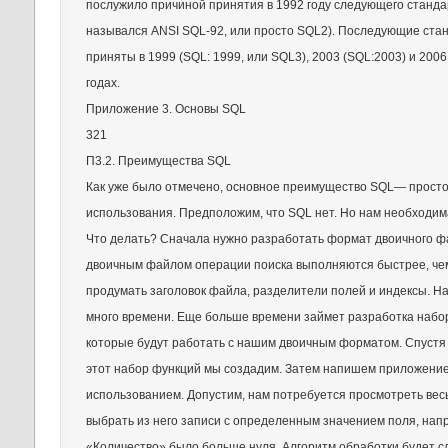
послужило причиной принятия в 1992 году следующего станда
назывался ANSI SQL-92, или просто SQL2). Последующие ста
приняты в 1999 (SQL: 1999, или SQL3), 2003 (SQL:2003) и 2006
годах.
Приложение 3. Основы SQL
321
П3.2. Преимущества SQL
Как уже было отмечено, основное преимущество SQL— просто
использования. Предположим, что SQL нет. Но нам необходим
Что делать? Сначала нужно разработать формат двоичного ф
двоичным файлом операции поиска выполняются быстрее, чем
продумать заголовок файла, разделители полей и индексы. На
много времени. Еще больше времени займет разработка набо
которые будут работать с нашим двоичным форматом. Спустя 
этот набор функций мы создадим. Затем напишем приложение
использованием. Допустим, нам потребуется просмотреть вес
выбрать из него записи с определенным значением поля, нап
«Количество» было больше нуля. Алгоритм обработки будет 