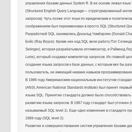
управления базами данных System R. В ее основе лежал язы
(Structured English Query Language— структурированный англ
запросов). Чуть позже этот язык по юридическим и политическ
соображениям был переименован в просто SQL (Structured Que
Разработкой SQL занимались Дональд Чэмбэрлин (Donald Cham
Бойс (Ray Boyce). Кроме них над SQL вели работу Пэт Селинд
Selinger), которая разрабатывала оптимизатор, и Рэймонд Л
Lorie), который создавал компилятор запросов. Их главной це
создание языка запросов к базе данных, с которым мог бы ра
пользователь, не имеющий никаких навыков программировани
В 1986 году Американским национальным институтом стандар
(ANSI, American National Standards Institute) был принят первы
языка SQL. Принятие стандарта должно было способствоват
развитию языка запросов. В 1987 году стандарт был уточнен (
называемый SQL level 1). Еще одно изменение в стандарте п
1989 году (SQL level 2).
Развитие и совершенствование систем управления базами да