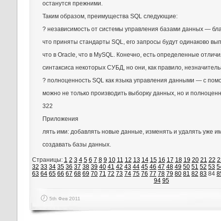
останутся прежними.
Таким образом, преимущества SQL следующие:
? независимость от системы управления базами данных — бла
что приняты стандарты SQL, его запросы будут одинаково вы
что в Oracle, что в MySQL. Конечно, есть определенные отличи
синтаксиса некоторых СУБД, но они, как правило, незначитель
? полноценность SQL как языка управления данными — с по
можно не только производить выборку данных, но и полноценн
322
Приложения
лять ими: добавлять новые данные, изменять и удалять уже 
создавать базы данных.
Страницы:
1
2
3
4
5
6
7
8
9
10
11
12
13
14
15
16
17
18
19
20
21
22
2
32
33
34
35
36
37
38
39
40
41
42
43
44
45
46
47
48
49
50
51
52
53
5
63
64
65
66
67
68
69
70
71
72
73
74
75
76
77
78
79
80
81
82
83
84
8
94
95
5th Фев 2011