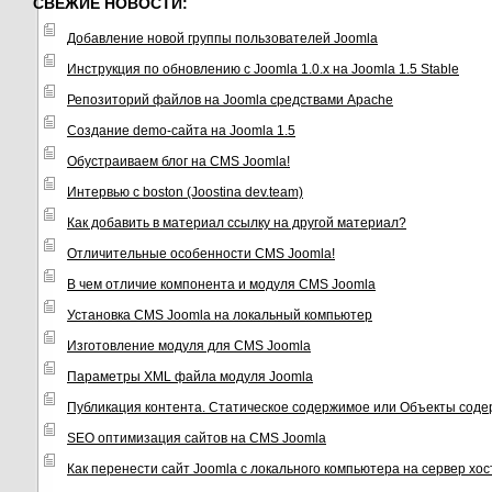
СВЕЖИЕ НОВОСТИ:
Добавление новой группы пользователей Joomla
Инструкция по обновлению с Joomla 1.0.x на Joomla 1.5 Stable
Репозиторий файлов на Joomla средствами Apache
Создание demo-сайта на Joomla 1.5
Обустраиваем блог на CMS Joomla!
Интервью с boston (Joostina dev.team)
Как добавить в материал ссылку на другой материал?
Отличительные особенности CMS Joomla!
В чем отличие компонента и модуля CMS Joomla
Установка CMS Joomla на локальный компьютер
Изготовление модуля для CMS Joomla
Параметры XML файла модуля Joomla
Публикация контента. Статическое содержимое или Объекты соде
SEO оптимизация сайтов на CMS Joomla
Как перенести сайт Joomla с локального компьютера на сервер хо