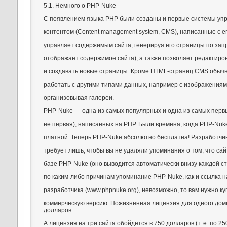
5.1. Немного о PHP-Nuke
С появлением языка РНР были созданы и первые системы уп
контентом (Content management system, CMS), написанные с 
управляет содержимым сайта, генерируя его страницы по запро
отображает содержимое сайта), а также позволяет редактир
и создавать новые страницы. Кроме HTML-страниц CMS обыч
работать с другими типами данных, например с изображениям
организовывая галереи.
PHP-Nuke — одна из самых популярных и одна из самых перв
не первая), написанных на РНР. Были времена, когда PHP-Nuk
платной. Теперь PHP-Nuke абсолютно бесплатна! Разработчик
требует лишь, чтобы вы не удаляли упоминания о том, что сай
базе PHP-Nuke (оно выводится автоматически внизу каждой с
по каким-либо причинам упоминание PHP-Nuke, как и ссылка н
разработчика (www.phpnuke.org), невозможно, то вам нужно ку
коммерческую версию. Пожизненная лицензия для одного дом
долларов.
А лицензия на три сайта обойдется в 750 долларов (т. е. по 2