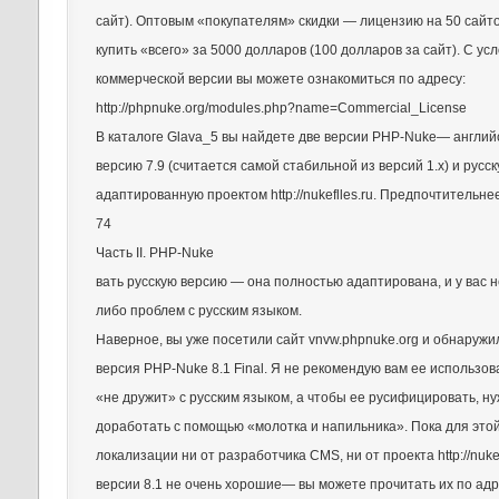
сайт). Оптовым «покупателям» скидки — лицензию на 50 сайт
купить «всего» за 5000 долларов (100 долларов за сайт). С ус
коммерческой версии вы можете ознакомиться по адресу:
http://phpnuke.org/modules.php?name=Commercial_License
В каталоге Glava_5 вы найдете две версии PHP-Nuke— англий
версию 7.9 (считается самой стабильной из версий 1.x) и русск
адаптированную проектом http://nukeflles.ru. Предпочтительне
74
Часть II. PHP-Nuke
вать русскую версию — она полностью адаптирована, и у вас н
либо проблем с русским языком.
Наверное, вы уже посетили сайт vnvw.phpnuke.org и обнаружи
версия PHP-Nuke 8.1 Final. Я не рекомендую вам ее использов
«не дружит» с русским языком, а чтобы ее русифицировать, н
доработать с помощью «молотка и напильника». Пока для этой
локализации ни от разработчика CMS, ни от проекта http://nukef
версии 8.1 не очень хорошие— вы можете прочитать их по ад