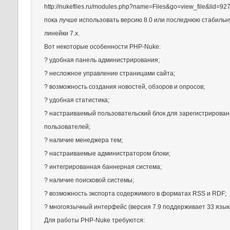
http://nukeflles.ru/modules.php?name=Files&go=view_file&lid=92
пока лучше использовать версию 8.0 или последнюю стабильн
линейки 7.x.
Вот некоторые особенности PHP-Nuke:
? удобная панель администрирования;
? несложное управление страницами сайта;
? возможность создания новостей, обзоров и опросов;
? удобная статистика;
? настраиваемый пользовательский блок для зарегистрирова
пользователей;
? наличие менеджера тем;
? настраиваемые администратором блоки;
? интегрированная баннерная система;
? наличие поисковой системы;
? возможность экспорта содержимого в форматах RSS и RDF;
? многоязычный интерфейс (версия 7.9 поддерживает 33 язык
Для работы PHP-Nuke требуются: