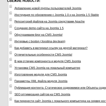
СВЕЖИЕ НОВОСТИ:
Добавление новой группы пользователей Joomla
Инструкция по обновлению с Joomla 1.0.x на Joomla 1.5 Stable
Репозиторий файлов на Joomla средствами Apache
Создание demo-сайта на Joomla 1.5
Обустраиваем блог на CMS Joomla!
Интервью с boston (Joostina dev.team)
Как добавить в материал ссылку на другой материал?
Отличительные особенности CMS Joomla!
В чем отличие компонента и модуля CMS Joomla
Установка CMS Joomla на локальный компьютер
Изготовление модуля для CMS Joomla
Параметры XML файла модуля Joomla
Публикация контента. Статическое содержимое или Объекты соде
SEO оптимизация сайтов на CMS Joomla
Как перенести сайт Joomla с локального компьютера на сервер хо