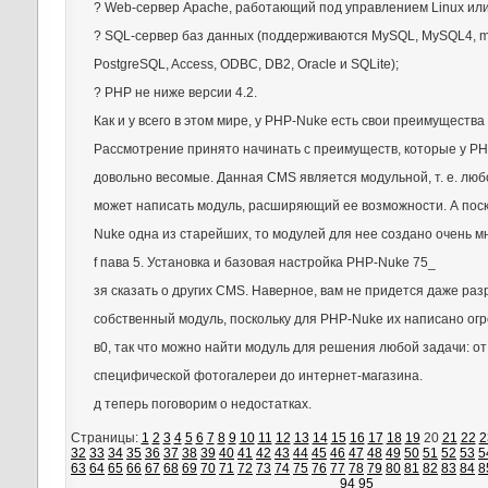
? Web-сервер Apache, работающий под управлением Linux ил
? SQL-сервер баз данных (поддерживаются MySQL, MySQL4, 
PostgreSQL, Access, ODBC, DB2, Oracle и SQLite);
? PHP не ниже версии 4.2.
Как и у всего в этом мире, у PHP-Nuke есть свои преимущества
Рассмотрение принято начинать с преимуществ, которые у P
довольно весомые. Данная CMS является модульной, т. е. л
может написать модуль, расширяющий ее возможности. А пос
Nuke одна из старейших, то модулей для нее создано очень мн
f пава 5. Установка и базовая настройка PHP-Nuke 75_
зя сказать о других CMS. Наверное, вам не придется даже ра
собственный модуль, поскольку для PHP-Nuke их написано огр
в0, так что можно найти модуль для решения любой задачи: от
специфической фотогалереи до интернет-магазина.
д теперь поговорим о недостатках.
Страницы:
1
2
3
4
5
6
7
8
9
10
11
12
13
14
15
16
17
18
19
20
21
22
2
32
33
34
35
36
37
38
39
40
41
42
43
44
45
46
47
48
49
50
51
52
53
5
63
64
65
66
67
68
69
70
71
72
73
74
75
76
77
78
79
80
81
82
83
84
8
94
95