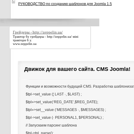
РУКОВОДСТВО по созданию шаблонов для Joomla 1.5
Грейдеры - http://zeppelin.ua/
Трактор бу грейдеры - http://zeppelin.ua/ міні
трактори б у.
www.zeppelin.ua
Движок для вашего сайта. CMS Joomla!
Функции и возможности будущей CMS. Разработка шаблониза
$tpl->set_value (¦ LAST ·, $LAST) ;
$tpl»>set_value(‘REG_DATE’,$REG_DATE);
$tpl»>set__value (‘MESSAGES ·, $MESSAGES) ;
$tpl->set_value (· PERSONAL1, $PERSONAL) ;
// Запускаем парсинг шаблона
$tpl->tpl_parse();