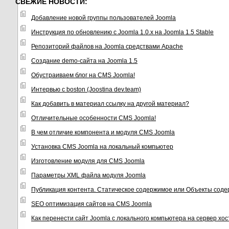
СВЕЖИЕ НОВОСТИ:
Добавление новой группы пользователей Joomla
Инструкция по обновлению с Joomla 1.0.x на Joomla 1.5 Stable
Репозиторий файлов на Joomla средствами Apache
Создание demo-сайта на Joomla 1.5
Обустраиваем блог на CMS Joomla!
Интервью с boston (Joostina dev.team)
Как добавить в материал ссылку на другой материал?
Отличительные особенности CMS Joomla!
В чем отличие компонента и модуля CMS Joomla
Установка CMS Joomla на локальный компьютер
Изготовление модуля для CMS Joomla
Параметры XML файла модуля Joomla
Публикация контента. Статическое содержимое или Объекты соде
SEO оптимизация сайтов на CMS Joomla
Как перенести сайт Joomla с локального компьютера на сервер хо