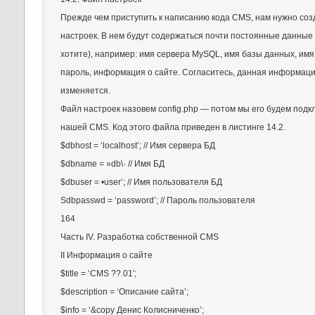
Прежде чем приступить к написанию кода CMS, нам нужно соз
настроек. В нем будут содержаться почти постоянные данные 
хотите), например: имя сервера MySQL, имя базы данных, имя
пароль, информация о сайте. Согласитесь, данная информаци
изменяется.
Файл настроек назовем config.php — потом мы его будем подк
нашей CMS. Код этого файла приведен в листинге 14.2.
$dbhost = ‘localhost’; // Имя сервера БД
$dbname = »db\· // Имя БД
$dbuser = •user’; // Имя пользователя БД
Sdbpasswd = ‘password’; // Пароль пользователя
164
Часть IV. Разработка собственной CMS
II Информация о сайте
$title = ‘CMS ??.01′;
$description = ‘Описание сайта’;
$info = ‘&сору Денис Колисниченко’;