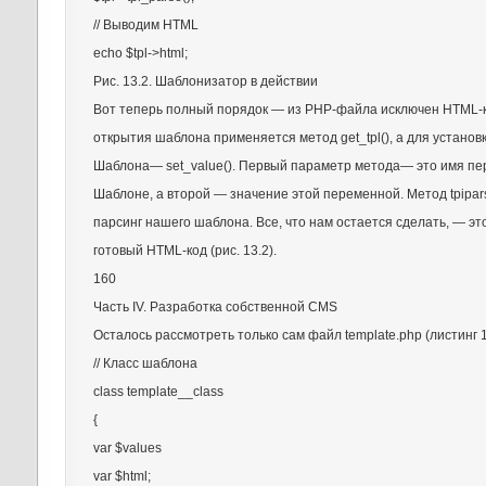
// Выводим HTML
echo $tpl->html;
Рис. 13.2. Шаблонизатор в действии
Вот теперь полный порядок — из PHP-файла исключен HTML-к
открытия шаблона применяется метод get_tpl(), а для установ
Шаблона— set_value(). Первый параметр метода— это имя пе
Шаблоне, а второй — значение этой переменной. Метод tpipa
парсинг нашего шаблона. Все, что нам остается сделать, — эт
готовый HTML-код (рис. 13.2).
160
Часть IV. Разработка собственной CMS
Осталось рассмотреть только сам файл template.php (листинг 1
// Класс шаблона
class template__class
{
var $values
var $html;