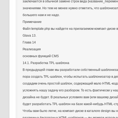
заключается в обычной замене строк вида {название_переме
значениями. Но тем не менее нужно отметить, что шаблонизат
большего нам и не надо.
Примечание
Файл template.php вы найдете на прилагаемом компакт-диске в
Glava 13.
Глава 14
Реализация
основных функций CMS
14.1. Разработка TPL-шаблона
В предыдущей главе мы разработали собственный шаблониза
пора создать TPL-шаблон, чтобы испытать шаблонизатор в де
создадим очень простой шаблон, содержащий мало HTML-кода
усложнять нашу задачу его разбором. То есть фактически у на
дизайна не будет. В реальных условиях вам (или вашему диза
будет разработать TPL-шаблон на базе какой-нибудь HTML-ст
Чтобы вам было легче, на компакт-диске в каталоге design вы 
различных бесплатных HTML-шаблонов — вы можете использо