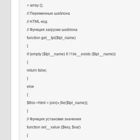
= array ();
// Переменные шаблона
// HTML-код
// Функция загрузки шаблона
function get__tpl($tpl_name)
{
if (empty ($tpl__name) II ! f ile__exists ($tpl__name))
{
return false;
}
else
{
$this->html = join(»,file($tpl_name));
}
// Функция установки значения
function set__value ($key, $var)
{