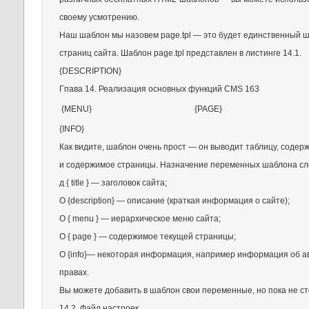
своему усмотрению.
Наш шаблон мы назовем page.tpl — это будет единственный ш
страниц сайта. Шаблон page.tpl представлен в листинге 14.1.
{DESCRIPTION}
Гпава 14. Реализация основных функций CMS 163
{MENU}
{PAGE}
{INFO}
Как видите, шаблон очень прост — он выводит таблицу, соде
и содержимое страницы. Назначение переменных шаблона с
д { title } — заголовок сайта;
О {description} — описание (краткая информация о сайте);
О { menu } — иерархическое меню сайта;
О { page } — содержимое текущей страницы;
О {info}— некоторая информация, например информация об а
правах.
Вы можете добавить в шаблон свои переменные, но пока не сто
14.2. Файл настроек