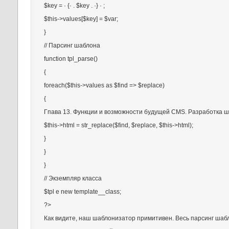
$key = · {· . $key . ·} · ;
$this->values[$key] = $var;
}
// Парсинг шаблона
function tpl_parse()
{
foreach($this->values as $find => $replace)
{
Гпава 13. Функции и возможности будущей CMS. Разработка 
$this->html = str_replace($find, $replace, $this->html);
}
}
}
// Экземпляр класса
$tpl e new template__class;
?>
Как видите, наш шаблонизатор примитивен. Весь парсинг шаб