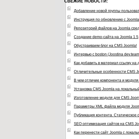
СВЕЖИЕ НОВОСТИ:
Добавление новой группы пользова
Инструкция по обновлению с Joomla 1
Репозиторий файлов на Joomla сре
Создание demo-сайта на Joomla 1.5
Обустраиваем блог на CMS Joomla!
Интервью с boston (Joostina dev.team
Как добавить в материал ссылку на
Отличительные особенности CMS J
В чем отличие компонента и модул
Установка CMS Joomla на локальны
Изготовление модуля для CMS Joom
Параметры XML файла модуля Joo
Публикация контента. Статическое
SEO оптимизация сайтов на CMS Jo
Как перенести сайт Joomla с локаль