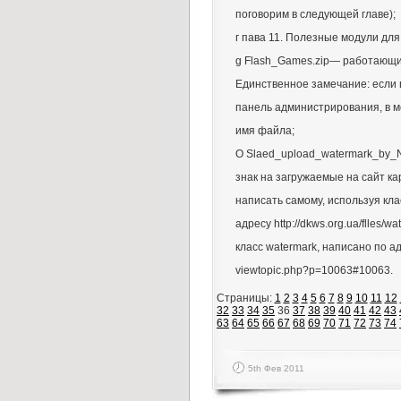
поговорим в следующей главе);
г пава 11. Полезные модули д
g Flash_Games.zip— работающий
Единственное замечание: если 
панель администрирования, в мо
имя файла;
О Slaed_upload_watermark_by_N
знак на загружаемые на сайт ка
написать самому, используя кла
адресу http://dkws.org.ua/flles/wa
класс watermark, написано по ад
viewtopic.php?p=10063#10063.
Страницы:
1
2
3
4
5
6
7
8
9
10
11
12
32
33
34
35
36
37
38
39
40
41
42
43
63
64
65
66
67
68
69
70
71
72
73
74
5th Фев 2011