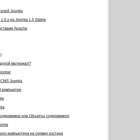
телей Joomla
.0.x на Joomla 1.5 Stable
дствами Apache
)
 другой материал?
oomla!
я CMS Joomla
й компьютер
la
mla
 содержимое или Объекты содержимого
omla
ного компьютера на сервер хостера