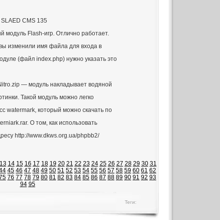
ля SLAED CMS 135
 модуль Flash-игр. Отлично работает.
вы изменили имя файла для входа в
дуле (файл index.php) нужно указать это
itro.zip — модуль накладывает водяной
ртинки. Такой модуль можно легко
сс watermark, который можно скачать по
terniark.rar. О том, как использовать
ресу http://www.dkws.org.ua/phpbb2/
13
14
15
16
17
18
19
20
21
22
23
24
25
26
27
28
29
30
31
44
45
46
47
48
49
50
51
52
53
54
55
56
57
58
59
60
61
62
75
76
77
78
79
80
81
82
83
84
85
86
87
88
89
90
91
92
93
94
95
Теги: