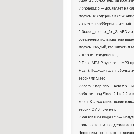
работа с более новыми версиям
? phones.zip — добавляет на с
модуль не содержит в себе опи
является граббером описаний т
? Speed_internet_for_SLAED.zi
соединения пользователя ваш
модуль. Каждый, кто запустил э
интернет-соединения;
? Flash-MP3-Player.rar — МРЗ-п
Flash). Подходит для небольши
версиями Slaed;
? Asers_Shop_for21_beta.zip— 
работает под Slaed 2.1 и 2.2, а
хочет. К сожалению, новой верс
версий CMS пока нет;
? PersonalMessages.zip— модул
пользователям. Поддерживает 
Черновики, позволяет организо