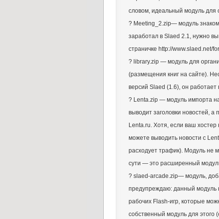
словом, идеальный модуль для 
? Meeting_2.zip— модуль знако
заработал в Slaed 2.1, нужно 
страничке http://www.slaed.net/
? library.zip — модуль для орг
(размещения книг на сайте). Не
версий Slaed (1.6), он работает 
? Lenta.zip — модуль импорта на
выводит заголовки новостей, а 
Lenta.ru. Хотя, если ваш хостер
можете выводить новости с Lenta
расходует трафик). Модуль не м
сути — это расширенный модуль
? slaed-arcade.zip— модуль, до
предупреждаю: данный модуль н
рабочих Flash-игр, которые можн
собственный модуль для этого (