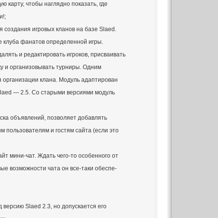
ю карту, чтобы наглядно показать, где
!;
я создания игровых кланов на базе Slaed.
де клуба фанатов определенной игры.
алять и редактировать игроков, присваивать
ку и организовывать турниры. Одним
ля организации клана. Модуль адаптирован
aed — 2.5. Со старыми версиями модуль
оска объявлений, позволяет добавлять
 пользователям и гостям сайта (если это
айт мини-чат. Ждать чего-то особенного от
вые возможности чата он все-таки обеспе-
 версию Slaed 2.3, но допускается его