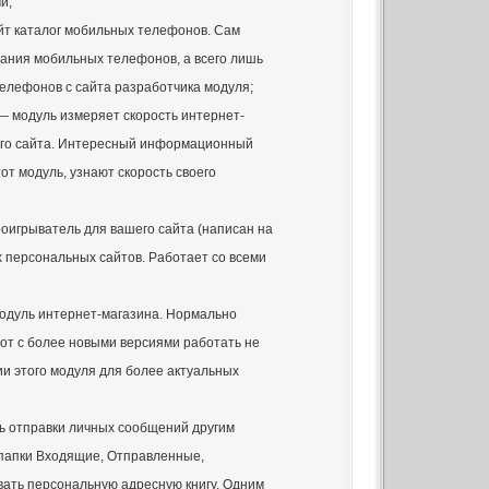
и;
айт каталог мобильных телефонов. Сам
сания мобильных телефонов, а всего лишь
елефонов с сайта разработчика модуля;
p— модуль измеряет скорость интернет-
его сайта. Интересный информационный
тот модуль, узнают скорость своего
роигрыватель для вашего сайта (написан на
х персональных сайтов. Работает со всеми
модуль интернет-магазина. Нормально
 вот с более новыми версиями работать не
ии этого модуля для более актуальных
ь отправки личных сообщений другим
папки Входящие, Отправленные,
вать персональную адресную книгу. Одним