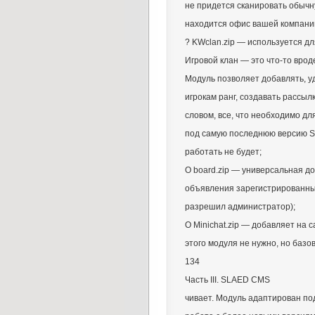
не придется сканировать обычну
находится офис вашей компании
? KWclan.zip — используется дл
Игровой клан — это что-то вро
Модуль позволяет добавлять, уд
игрокам ранг, создавать рассыл
словом, все, что необходимо д
под самую последнюю версию Sl
работать не будет;
О board.zip — универсальная д
объявления зарегистрированным
разрешил администратор);
О Minichat.zip — добавляет на с
этого модуля не нужно, но базо
134
Часть III. SLAED CMS
чивает. Модуль адаптирован под