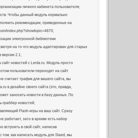
организации личного кабинета пользователя;
мств. Чтобы данный модуль нормально
выполнить рекомендации, приведенные на
forum/index.php?showtopic=4870;
анизации электронной библиотеки
смотря на то что модуль адаптирован для старых
в версии 2.1;
 сайт новостей с Lenta.ru. Модуль просто
потом пользователи переходят на сайт
 не считает трафик для вашего сайта, вы
.ru в дизайне своего сайта (это, правда,
ожет заносить новости в базу данных. По
-граббер новостей;
бавляющий Flash-игры на ваш сайт. Сразу
е работает, зато в архиве есть набор
о встроить в свой сайт, написав
о том, как написать модуль для Slaed, мы