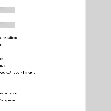
ании сайтов
la!
ти
рнет
 Web сайт в сети Интернет
компьютеров
 Интернете