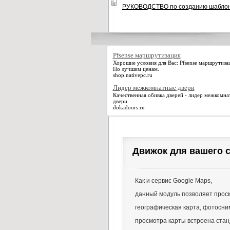
РУКОВОДСТВО по созданию шаблоно
Pfsense маршрутизация
Хорошие условия для Вас: Pfsense маршрутиза
По лучшим ценам.
shop.nativepc.ru
Лидер межкомнатные двери
Качественная обивка дверей - лидер межкомна
двери.
dokadoors.ru
Движок для вашего с
Как и сервис Google Maps,
данный модуль позволяет просм
географическая карта, фотосни
просмотра карты встроена ста