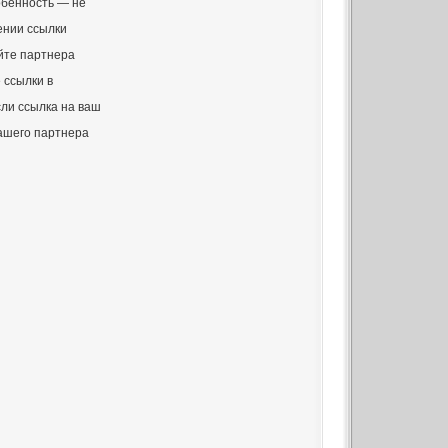
обенность — не
ении ссылки
йте партнера
 ссылки в
сли ссылка на ваш
ашего партнера