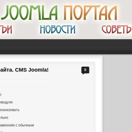
айта. CMS Joomla!
0
ю
 модуля
рганизовать
ольно
равнению с обычным