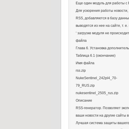
Еще один модуль для работы с
Для ускорения работы новости,
RSS, добавляются в базу данны
выводятся из нее на сайте, т. е
‘ загрузке модуля не происходи
файла
Глава 6. Установка дополнител
Таблица 6.1 (окончание)
Имя файла
rss.zip
NukeSentinel_242pl4_70-
79_RUS.zip
nukesentinel_2505_rus.zip
Описание
RSS-генератор. Позволяет экс
ваши новости на другие сайты 
Лучшая система защиты вашего