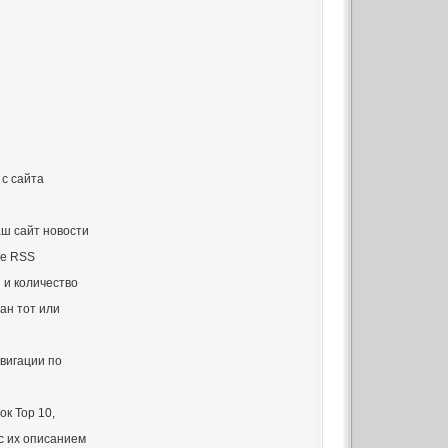
 с сайта
ш сайт новости
те RSS
и количество
чан тот или
вигации по
к Тор 10,
с их описанием