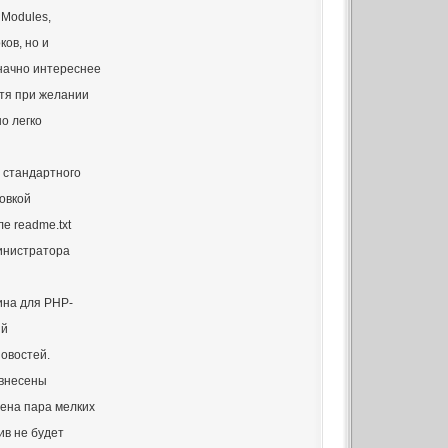
 Modules,
ков, но и
начно интереснее
отя при желании
о легко
 стандартного
овкой
е readme.txt
инистратора
ина для PHP-
ый
овостей.
 внесены
ена пара мелких
ив не будет