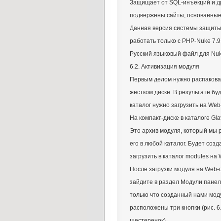
Защищает от SQL-инъекций и др
подвержены сайты, основанные
Данная версия системы защит
работать только с PHP-Nuke 7.9
Русский языковый файл для Nuk
6.2. Активизация модуля
Первым делом нужно распаковат
жестком диске. В результате бу
каталог нужно загрузить на Web
На компакт-диске в каталоге Gl
Это архив модуля, который мы 
его в любой каталог. Будет соз
загрузить в каталог modules на
После загрузки модуля на Web-с
зайдите в раздел Модули панел
только что созданный нами мод
расположены три кнопки (рис. 6
шестеренок).