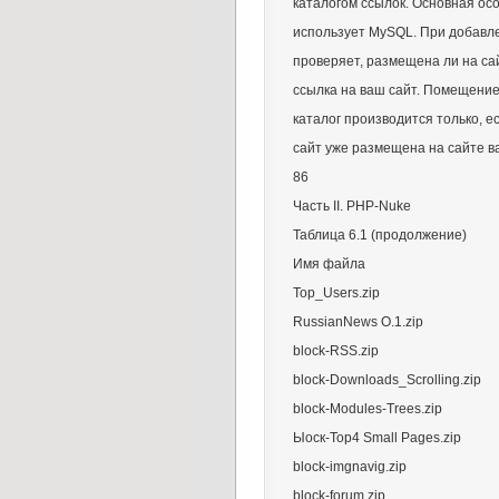
каталогом ссылок. Основная ос
использует MySQL. При добавл
проверяет, размещена ли на са
ссылка на ваш сайт. Помещение
каталог производится только, е
сайт уже размещена на сайте в
86
Часть II. PHP-Nuke
Таблица 6.1 (продолжение)
Имя файла
Top_Users.zip
RussianNews O.1.zip
block-RSS.zip
block-Downloads_Scrolling.zip
block-Modules-Trees.zip
Ыоск-Тор4 Small Pages.zip
block-imgnavig.zip
block-forum.zip