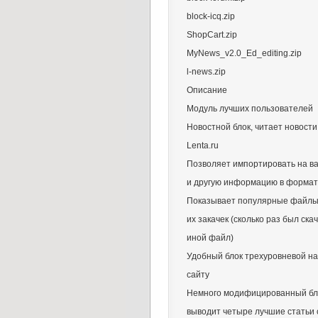
block-icq.zip
ShopCart.zip
MyNews_v2.0_Ed_editing.zip
l-news.zip
Описание
Модуль лучших пользователей
Новостной блок, читает новости
Lenta.ru
Позволяет импортировать на ва
и другую информацию в форма
Показывает популярные файлы 
их закачек (сколько раз был ска
иной файл)
Удобный блок трехуровневой на
сайту
Немного модифицированный бло
выводит четыре лучшие статьи 