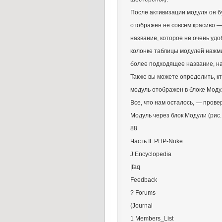
После активизации модуля он б
отображен не совсем красиво —
название, которое не очень уд
колонке таблицы модулей нажми
более подходящее название, нап
Также вы можете определить, кт
модуль отображен в блоке Моду
Все, что нам осталось, — прове
Модуль через блок Модули (рис. 
88
Часть II. PHP-Nuke
J Encyclopedia
|faq
Feedback
? Forums
(Journal
1 Members_List