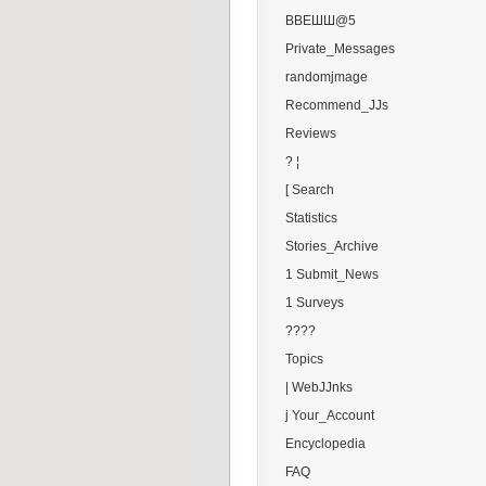
ВВЕШШ@5
Private_Messages
randomjmage
Recommend_JJs
Reviews
? ¦
[ Search
Statistics
Stories_Archive
1 Submit_News
1 Surveys
????
Topics
| WebJJnks
j Your_Account
Encyclopedia
FAQ