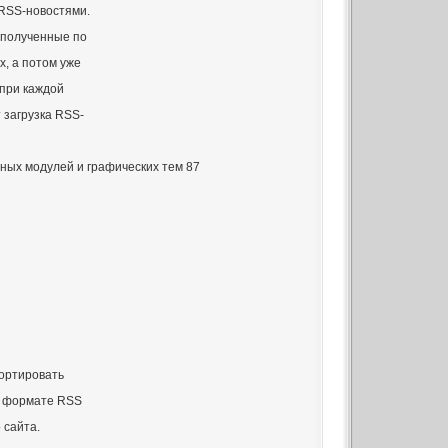
 RSS-новостями.
 полученные по
х, а потом уже
. при каждой
т загрузка RSS-
ьных модулей и графических тем 87
портировать
в формате RSS
 сайта.