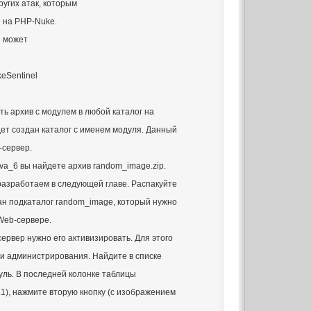
угих атак, которым
 на PHP-Nuke.
ы может
eSentinel
ь архив с модулем в любой каталог на
дет создан каталог с именем модуля. Данный
-сервер.
ava_6 вы найдете архив random_image.zip.
разработаем в следующей главе. Распакуйте
дан подкаталог random_image, который нужно
 Web-сервере.
ервер нужно его активизировать. Для этого
и администрирования. Найдите в списке
уль. В последней колонке таблицы
.1), нажмите вторую кнопку (с изображением