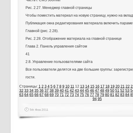
Часть I. CMS Joomla!
Рис. 2.27. Менеджер главной страницы
Чтобы поместить материал на новую страницу, нужно на вклад
Публикация окна редактирования материала включить параме
Главной (рис. 2.28).
Рис. 2.28. Отображение материала на главной странице
Глава 2. Панель управления сайтом
41
2.8. Управление пользователями сайта
Все пользователи делятся на две большие группы: зарегистр
гости.
Страницы:
1
2
3
4
5
6
7
8
9
10
11
12
13
14
15
16
17
18
19
20
21
22
2
32
33
34
35
36
37
38
39
40
41
42
43
44
45
46
47
48
49
50
51
52
53
5
63
64
65
66
67
68
69
70
71
72
73
74
75
76
77
78
79
80
81
82
83
84
8
94
95
5th Фев 2011