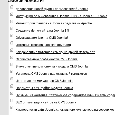
СВЕЖИЕ НОВОСТИ:
Добавление новой группы пользователей Joomla
Инструкция по обновлению с Joomla 1.0.x на Joomla 1.5 Stable
Репозиторий файлов на Joomla средствами Apache
Создание demo-сайта на Joomla 1.5
Обустраиваем блог на CMS Joomla!
Интервью с boston (Joostina dev.team)
Как добавить в материал ссылку на другой материал?
Отличительные особенности CMS Joomla!
В чем отличие компонента и модуля CMS Joomla
Установка CMS Joomla на локальный компьютер
Изготовление модуля для CMS Joomla
Параметры XML файла модуля Joomla
Публикация контента. Статическое содержимое или Объекты соде
SEO оптимизация сайтов на CMS Joomla
Как перенести сайт Joomla с локального компьютера на сервер хо