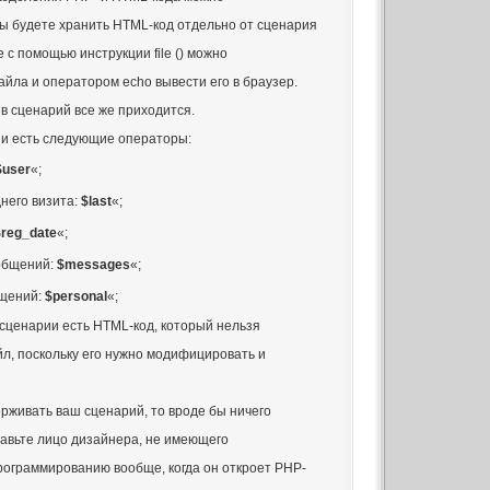
ы будете хранить HTML-код отдельно от сценария
 с помощью инструкции file () можно
ла и оператором echo вывести его в браузер.
в сценарий все же приходится.
и есть следующие операторы:
$user
«;
него визита:
$last
«;
$reg_date
«;
общений:
$messages
«;
щений:
$personal
«;
сценарии есть HTML-код, который нельзя
л, поскольку его нужно модифицировать и
рживать ваш сценарий, то вроде бы ничего
тавьте лицо дизайнера, не имеющего
программированию вообще, когда он откроет РНР-