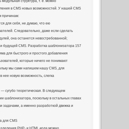
модульная структура, т. е. можно
вления в CMS новых возможностей. У нашей CMS
м причинам:
ся для себя, не думаю, что ею
ателей. Следовательно, даже если сделать
улей, она останется невостребованной;
сти будущей CMS. Разработка шаблонизатора 157
има для быстрого и простого добавления
ользователей, которые ничего не понимают
ольку мы сами напишем нашу CMS, для
 в нее новую возможность, слегка
а — сугубо теоретическая. В следующем
ии шаблонизатора, поскольку в остальных главах
 задачами, а именно разработкой движка и
ра для CMS
разделения РНР- и HTML-кода можно