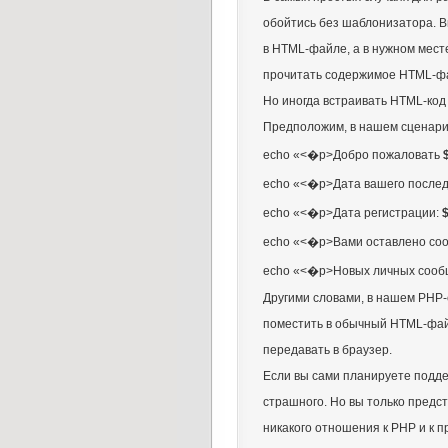
обойтись без шаблонизатора. В
в HTML-файле, а в нужном месте
прочитать содержимое HTML-фай
Но иногда встраивать HTML-код 
Предположим, в нашем сценари
echo «<�р>Добро пожаловать
echo «<�р>Дата вашего послед
echo «<�р>Дата регистрации:
echo «<�р>Вами оставлено со
echo «<�р>Новых личных сооб
Другими словами, в нашем PHP-
поместить в обычный HTML-фай
передавать в браузер.
Если вы сами планируете подде
страшного. Но вы только предс
никакого отношения к РНР и к 