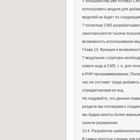
У большинства уже готовых CMS 
использовать модули для доба
модулей не будет по следующи
? поскольку CMS разрабатывает
заинтересуются тысячи пользов
возможность использования мод
Гпава 13. Функции и возможно
? модульная структура необход
нового кода в CMS, т. е. для п
в PHP-программировании. Поск
нас не составит труда добавить
отредактировав ее код.
Не подумайте, что данная глав
разделе мы поговорим о создан
мы будем заняты более важными
панели управления.
13.4. Разработка шаблонизато
В самых простых случаях для 