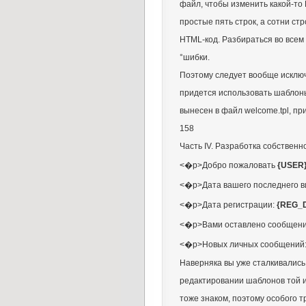
файл, чтобы изменить какой-то
простые пять строк, а сотни ст
HTML-код. Разбираться во всем 
°шибки.
Поэтому следует вообще исключ
придется использовать шаблоны
вынесен в файл welcome.tpl, пр
158
Часть IV. Разработка собствен
<�р>Добро пожаловать
{USER
<�р>Дата вашего последнего в
<�р>Дата регистрации:
{REG_
<�р>Вами оставлено сообщен
<�р>Новых личных сообщений
Наверняка вы уже сталкивались
редактировании шаблонов той 
тоже знаком, поэтому особого 