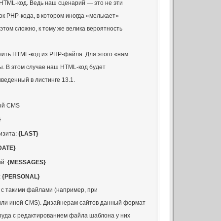
 HTML-код. Ведь наш сценарий — это не эти
рок PHP-кода, в котором иногда «мелькает»
этом сложно, к тому же велика вероятность
ить HTML-код из PHP-файла. Для этого «нам
. В этом случае наш HTML-код будет
иведенный в листинге 13.1.
ной CMS
}
изита:
{LAST}
DATE}
ий:
{MESSAGES}
:
{PERSONAL}
 с такими файлами (например, при
или иной CMS). Дизайнерам сайтов данный формат
труда с редактированием файла шаблона у них