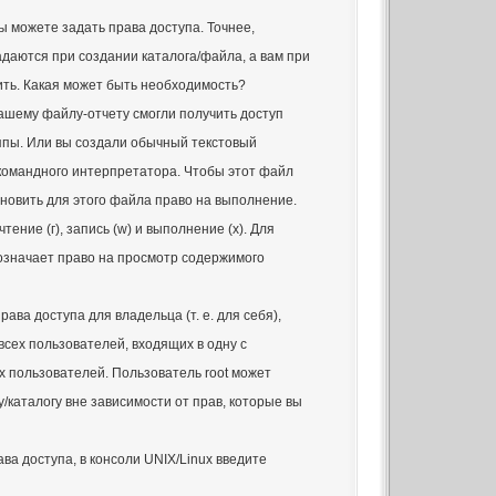
ы можете задать права доступа. Точнее,
адаются при создании каталога/файла, а вам при
ть. Какая может быть необходимость?
вашему файлу-отчету смогли получить доступ
ппы. Или вы создали обычный текстовый
командного интерпретатора. Чтобы этот файл
ановить для этого файла право на выполнение.
тение (г), запись (w) и выполнение (х). Для
означает право на просмотр содержимого
ава доступа для владельца (т. е. для себя),
 всех пользователей, входящих в одну с
х пользователей. Пользователь root может
/каталогу вне зависимости от прав, которые вы
ва доступа, в консоли UNIX/Linux введите