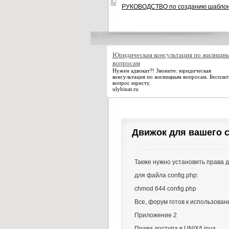
РУКОВОДСТВО по созданию шаблоно
Юридическая консультация по жилищн
вопросам
Нужен адвокат?! Звоните: юридическая
консультация по жилищным вопросам. Беспла
вопрос юристу.
ulybinat.ru
Движок для вашего с
Также нужно установить права 
для файла config.php:
chmod 644 config.php
Все, форум готов к использован
Приложение 2
Права доступа в UNIX/Linux