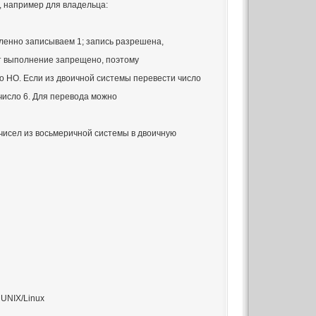
 например для владельца:
ленно записываем 1; запись разрешена,
от выполнение запрещено, поэтому
о НО. Если из двоичной системы перевести число
число 6. Для перевода можно
чисел из восьмеричной системы в двоичную
 UNIX/Linux