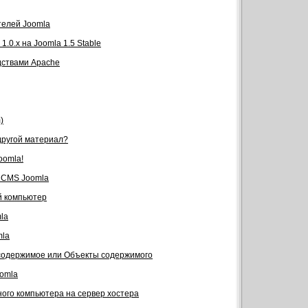
телей Joomla
.0.x на Joomla 1.5 Stable
дствами Apache
)
 другой материал?
oomla!
я CMS Joomla
й компьютер
la
mla
 содержимое или Объекты содержимого
omla
ного компьютера на сервер хостера