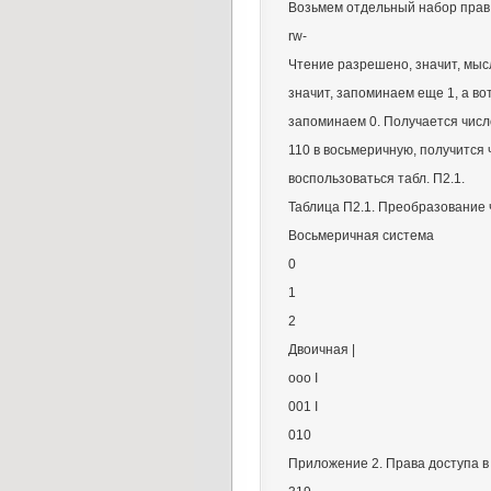
Возьмем отдельный набор прав,
rw-
Чтение разрешено, значит, мыс
значит, запоминаем еще 1, а в
запоминаем 0. Получается числ
110 в восьмеричную, получится 
воспользоваться табл. П2.1.
Таблица П2.1. Преобразование 
Восьмеричная система
0
1
2
Двоичная |
ооо I
001 I
010
Приложение 2. Права доступа в