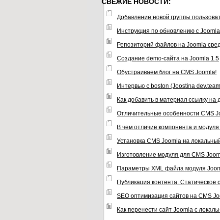
СВЕЖИЕ НОВОСТИ:
Добавление новой группы пользова
Инструкция по обновлению с Joomla 1
Репозиторий файлов на Joomla сре
Создание demo-сайта на Joomla 1.5
Обустраиваем блог на CMS Joomla!
Интервью с boston (Joostina dev.team
Как добавить в материал ссылку на
Отличительные особенности CMS J
В чем отличие компонента и модул
Установка CMS Joomla на локальны
Изготовление модуля для CMS Joom
Параметры XML файла модуля Joo
Публикация контента. Статическое
SEO оптимизация сайтов на CMS Jo
Как перенести сайт Joomla с локаль