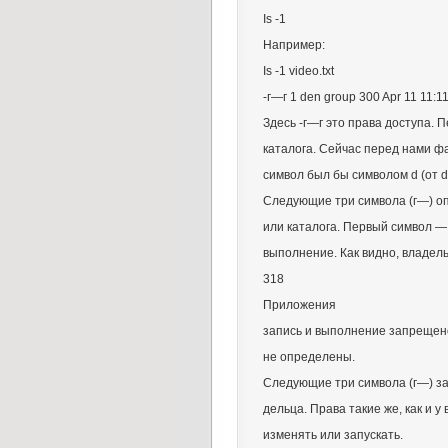
Is -1
Например:
Is -1 video.txt
-г—г 1 den group 300 Apr 11 11:11
Здесь -г—г это права доступа. 
каталога. Сейчас перед нами фа
символ был бы символом d (от di
Следующие три символа (г—) о
или каталога. Первый символ — 
выполнение. Как видно, владел
318
Приложения
запись и выполнение запрещено
не определены.
Следующие три символа (г—) за
дельца. Права такие же, как и 
изменять или запускать.