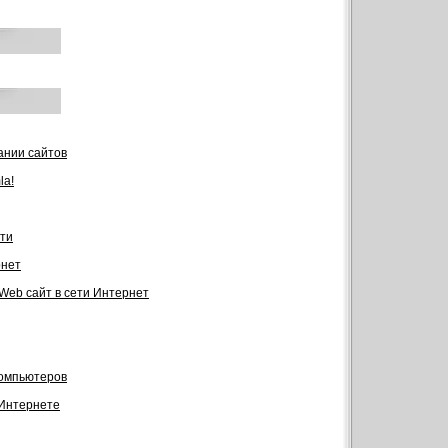
ании сайтов
la!
ти
рнет
 Web сайт в сети Интернет
компьютеров
 Интернете