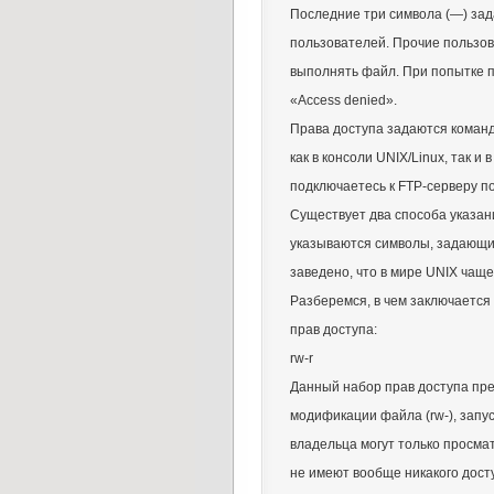
Последние три символа (—) зад
пользователей. Прочие пользова
выполнять файл. При попытке п
«Access denied».
Права доступа задаются коман
как в консоли UNIX/Linux, так и 
подключаетесь к FTP-серверу п
Существует два способа указан
указываются символы, задающие 
заведено, что в мире UNIX чащ
Разберемся, в чем заключается
прав доступа:
rw-r
Данный набор прав доступа пре
модификации файла (rw-), запу
владельца могут только просма
не имеют вообще никакого досту