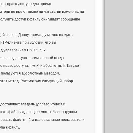
ают права доступа для прочих
тели не имеют право ни читать, ни изменять, ни
олучить доступ к файлу они увидят сообщение
дой chmod. Данную команду можно вводить
в FTP-клиенте при условии, что вы
од управлением UNIX/Linux.
ия прав доступа — символьный (когда
право доступа: г, w, x) и абсолютный. Так уже
е пользуются абсолютным методом.
 этот метод. Рассмотрим следующий набор
доставляет владельцу право чтения и
скать файл владелец не может. Члены группы
тривать файл (г—), а все остальные пользователи
па к файлу.