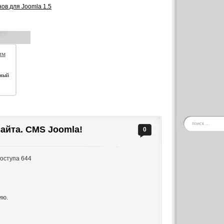
в для Joomla 1.5
ым
тный
айта. CMS Joomla!
0
доступа 644
ию.