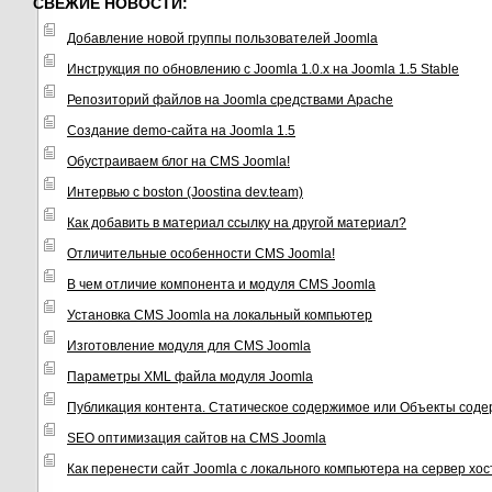
СВЕЖИЕ НОВОСТИ:
Добавление новой группы пользователей Joomla
Инструкция по обновлению с Joomla 1.0.x на Joomla 1.5 Stable
Репозиторий файлов на Joomla средствами Apache
Создание demo-сайта на Joomla 1.5
Обустраиваем блог на CMS Joomla!
Интервью с boston (Joostina dev.team)
Как добавить в материал ссылку на другой материал?
Отличительные особенности CMS Joomla!
В чем отличие компонента и модуля CMS Joomla
Установка CMS Joomla на локальный компьютер
Изготовление модуля для CMS Joomla
Параметры XML файла модуля Joomla
Публикация контента. Статическое содержимое или Объекты соде
SEO оптимизация сайтов на CMS Joomla
Как перенести сайт Joomla с локального компьютера на сервер хо