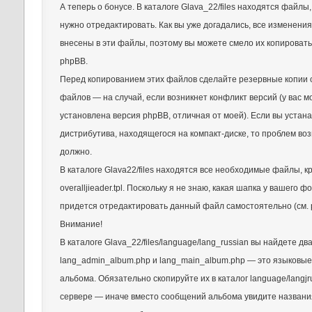
А теперь о бонусе. В каталоге Glava_22/files находятся файлы
нужно отредактировать. Как вы уже догадались, все изменения
внесены в эти файлы, поэтому вы можете смело их копировать
phpBB.
Перед копированием этих файлов сделайте резервные копии 
файлов — на случай, если возникнет конфликт версий (у вас м
установлена версия phpBB, отличная от моей). Если вы устан
дистрибутива, находящегося на компакт-диске, то проблем воз
должно.
В каталоге Glava22/files находятся все необходимые файлы, 
overalljieader.tpl. Поскольку я не знаю, какая шапка у вашего ф
придется отредактировать данный файл самостоятельно (см. 
Внимание!
В каталоге Glava_22/files/language/lang_russian вы найдете дв
lang_admin_album.php и lang_main_album.php — это языковы
альбома. Обязательно скопируйте их в каталог language/langj
сервере — иначе вместо сообщений альбома увидите названи