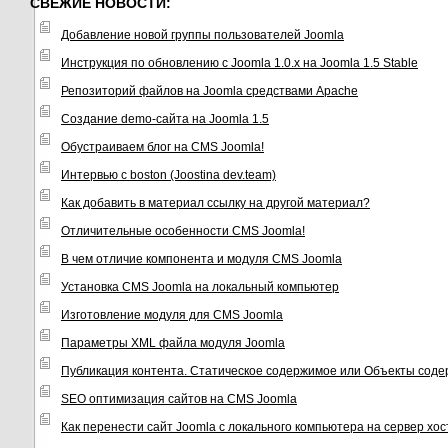
СВЕЖИЕ НОВОСТИ:
Добавление новой группы пользователей Joomla
Инструкция по обновлению с Joomla 1.0.x на Joomla 1.5 Stable
Репозиторий файлов на Joomla средствами Apache
Создание demo-сайта на Joomla 1.5
Обустраиваем блог на CMS Joomla!
Интервью с boston (Joostina dev.team)
Как добавить в материал ссылку на другой материал?
Отличительные особенности CMS Joomla!
В чем отличие компонента и модуля CMS Joomla
Установка CMS Joomla на локальный компьютер
Изготовление модуля для CMS Joomla
Параметры XML файла модуля Joomla
Публикация контента. Статическое содержимое или Объекты соде
SEO оптимизация сайтов на CMS Joomla
Как перенести сайт Joomla с локального компьютера на сервер хо