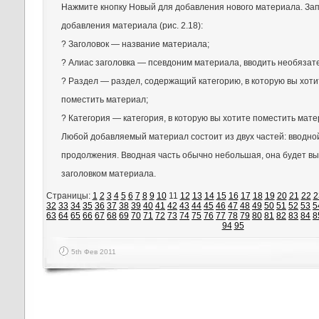
Нажмите кнопку Новый для добавления нового материала. За
добавления материала (рис. 2.18):
? Заголовок — название материала;
? Алиас заголовка — псевдоним материала, вводить необязат
? Раздел — раздел, содержащий категорию, в которую вы хоти
поместить материал;
? Категория — категория, в которую вы хотите поместить мате
Любой добавляемый материал состоит из двух частей: вводной
продолжения. Вводная часть обычно небольшая, она будет вы
заголовком материала.
Страницы:
1
2
3
4
5
6
7
8
9
10
11
12
13
14
15
16
17
18
19
20
21
22
2
32
33
34
35
36
37
38
39
40
41
42
43
44
45
46
47
48
49
50
51
52
53
5
63
64
65
66
67
68
69
70
71
72
73
74
75
76
77
78
79
80
81
82
83
84
8
94
95
5th Фев 2011
Написать ответ