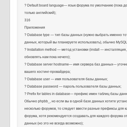
? Default board language— язык форума по умолчанию (пока д
только английский);
316
Приложения
? Database type — тип базы данных (нужно выбрать именно то
данных, который вы планируете использовать), обычно MySQL 
? Installation method — метод установки (install — инсталляция, т
обновлять нам пока нечего);
? Database server hostname— имя сервера баз данных— уточн
вашего хостинг-провайдера;
? Database user — имя пользователя базы данных;
? Database password — пароль пользователя базы данных;
? Prefix for tables in database— префикс имен таблиц базы дан
Обычно phpbb_, но если вы в одной базе данных хотите устан
несколько форумов, то следует ввести разные префиксы для к
форума, хотя рекомендуется создавать для каждого форума о
данных (но это не всегда возможно);