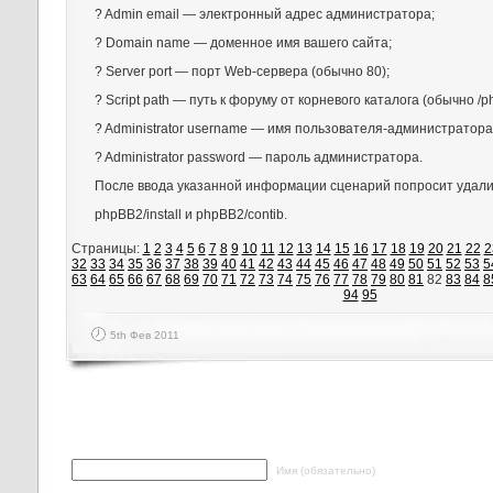
? Admin email — электронный адрес администратора;
? Domain name — доменное имя вашего сайта;
? Server port — порт Web-сервера (обычно 80);
? Script path — путь к форуму от корневого каталога (обычно /p
? Administrator username — имя пользователя-администратора
? Administrator password — пароль администратора.
После ввода указанной информации сценарий попросит удали
phpBB2/install и phpBB2/contib.
Страницы:
1
2
3
4
5
6
7
8
9
10
11
12
13
14
15
16
17
18
19
20
21
22
2
32
33
34
35
36
37
38
39
40
41
42
43
44
45
46
47
48
49
50
51
52
53
5
63
64
65
66
67
68
69
70
71
72
73
74
75
76
77
78
79
80
81
82
83
84
8
94
95
5th Фев 2011
Написать ответ
Имя (обязательно)