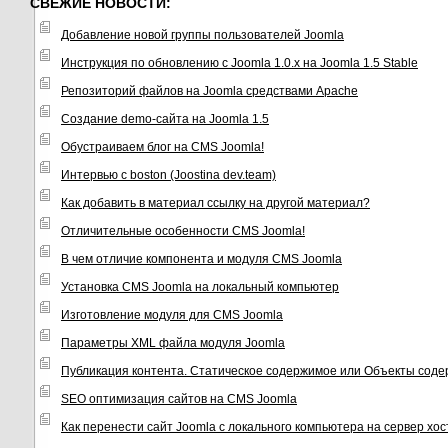
СВЕЖИЕ НОВОСТИ:
Добавление новой группы пользователей Joomla
Инструкция по обновлению с Joomla 1.0.x на Joomla 1.5 Stable
Репозиторий файлов на Joomla средствами Apache
Создание demo-сайта на Joomla 1.5
Обустраиваем блог на CMS Joomla!
Интервью с boston (Joostina dev.team)
Как добавить в материал ссылку на другой материал?
Отличительные особенности CMS Joomla!
В чем отличие компонента и модуля CMS Joomla
Установка CMS Joomla на локальный компьютер
Изготовление модуля для CMS Joomla
Параметры XML файла модуля Joomla
Публикация контента. Статическое содержимое или Объекты соде
SEO оптимизация сайтов на CMS Joomla
Как перенести сайт Joomla с локального компьютера на сервер хо