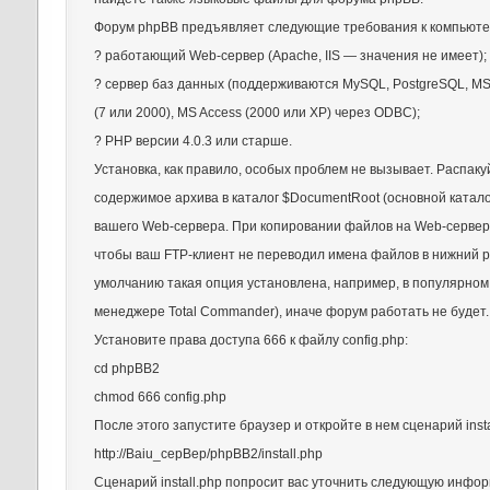
Форум phpBB предъявляет следующие требования к компьюте
? работающий Web-сервер (Apache, IIS — значения не имеет);
? сервер баз данных (поддерживаются MySQL, PostgreSQL, MS
(7 или 2000), MS Access (2000 или ХР) через ODBC);
? PHP версии 4.0.3 или старше.
Установка, как правило, особых проблем не вызывает. Распаку
содержимое архива в каталог $DocumentRoot (основной катало
вашего Web-сервера. При копировании файлов на Web-сервер
чтобы ваш FTP-клиент не переводил имена файлов в нижний р
умолчанию такая опция установлена, например, в популярно
менеджере Total Commander), иначе форум работать не будет.
Установите права доступа 666 к файлу config.php:
cd phpBB2
chmod 666 config.php
После этого запустите браузер и откройте в нем сценарий insta
http://Baiu_cepBep/phpBB2/install.php
Сценарий install.php попросит вас уточнить следующую инфо