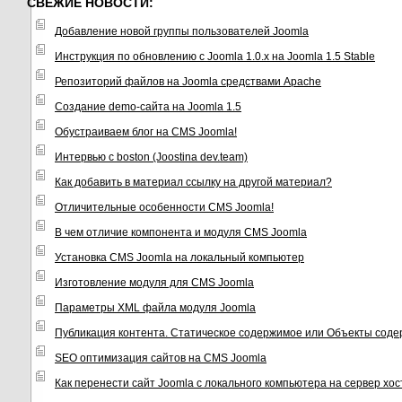
СВЕЖИЕ НОВОСТИ:
Добавление новой группы пользователей Joomla
Инструкция по обновлению с Joomla 1.0.x на Joomla 1.5 Stable
Репозиторий файлов на Joomla средствами Apache
Создание demo-сайта на Joomla 1.5
Обустраиваем блог на CMS Joomla!
Интервью с boston (Joostina dev.team)
Как добавить в материал ссылку на другой материал?
Отличительные особенности CMS Joomla!
В чем отличие компонента и модуля CMS Joomla
Установка CMS Joomla на локальный компьютер
Изготовление модуля для CMS Joomla
Параметры XML файла модуля Joomla
Публикация контента. Статическое содержимое или Объекты соде
SEO оптимизация сайтов на CMS Joomla
Как перенести сайт Joomla с локального компьютера на сервер хо