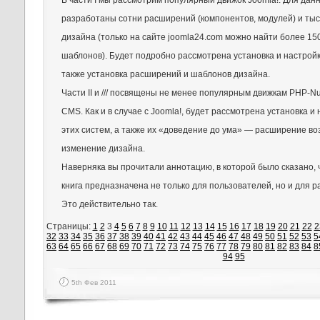
В части I мы рассмотрим популярный движок Joomla!. Для дан
разработаны сотни расширений (компонентов, модулей) и ты
дизайна (только на сайте joomla24.com можно найти более 1
шаблонов). Будет подробно рассмотрена установка и настройк
также установка расширений и шаблонов дизайна.
Части II и /// посвящены не менее популярным движкам PHP-N
CMS. Как и в случае с Joomla!, будет рассмотрена установка и
этих систем, а также их «доведение до ума» — расширение в
изменение дизайна.
Наверняка вы прочитали аннотацию, в которой было сказано, 
книга предназначена не только для пользователей, но и для р
Это действительно так.
Страницы:
1
2
3
4
5
6
7
8
9
10
11
12
13
14
15
16
17
18
19
20
21
22
2
32
33
34
35
36
37
38
39
40
41
42
43
44
45
46
47
48
49
50
51
52
53
5
63
64
65
66
67
68
69
70
71
72
73
74
75
76
77
78
79
80
81
82
83
84
8
94
95
5th Фев 2011