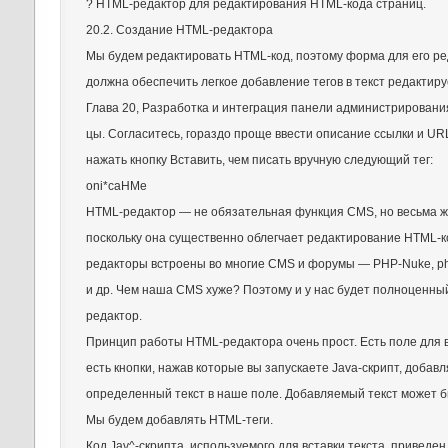
? HTML-редактор для редактирования HTML-кода страниц.
20.2. Создание HTML-редактора
Мы будем редактировать HTML-код, поэтому форма для его р
должна обеспечить легкое добавление тегов в текст редактир
Глава 20, Разработка и интеграция панели администрирован
цы. Согласитесь, гораздо проще ввести описание ссылки и URL
нажать кнопку Вставить, чем писать вручную следующий тег:
oni*caHMe
HTML-редактор — не обязательная функция CMS, но весьма ж
поскольку она существенно облегчает редактирование HTML-к
редакторы встроены во многие CMS и форумы — PHP-Nuke, ph
и др. Чем наша CMS хуже? Поэтому и у нас будет полноценны
редактор.
Принцип работы HTML-редактора очень прост. Есть поле для в
есть кнопки, нажав которые вы запускаете Java-скрипт, доба
определенный текст в наше поле. Добавляемый текст может 
Мы будем добавлять HTML-теги.
Код Jav^-скрипта, используемого для вставки текста, приведен