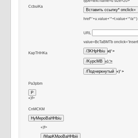
type=text name=u size=20>
CcbuiKa
href^’+u.value+’^+t.value+’^/a^’)
URL
value=BcTaBMTb onclick=’Insert
и)’ >
KapTHHKa
«) ‘>
«)’ >
Pa3pbm
«)f>
CnMCKM
«)f>