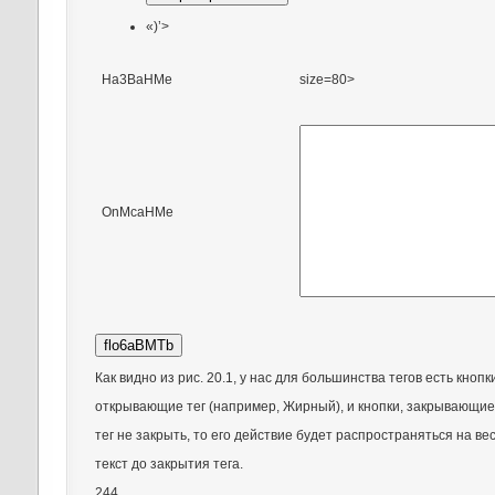
«)’>
Ha3BaHMe
size=80>
OnMcaHMe
Как видно из рис. 20.1, у нас для большинства тегов есть кнопк
открывающие тег (например, Жирный), и кнопки, закрывающие 
тег не закрыть, то его действие будет распространяться на в
текст до закрытия тега.
244