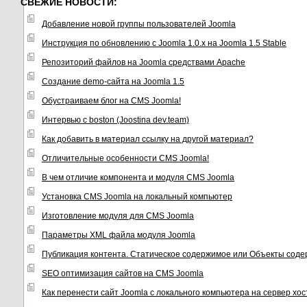
СВЕЖИЕ НОВОСТИ:
Добавление новой группы пользователей Joomla
Инструкция по обновлению с Joomla 1.0.x на Joomla 1.5 Stable
Репозиторий файлов на Joomla средствами Apache
Создание demo-сайта на Joomla 1.5
Обустраиваем блог на CMS Joomla!
Интервью с boston (Joostina dev.team)
Как добавить в материал ссылку на другой материал?
Отличительные особенности CMS Joomla!
В чем отличие компонента и модуля CMS Joomla
Установка CMS Joomla на локальный компьютер
Изготовление модуля для CMS Joomla
Параметры XML файла модуля Joomla
Публикация контента. Статическое содержимое или Объекты соде
SEO оптимизация сайтов на CMS Joomla
Как перенести сайт Joomla с локального компьютера на сервер хо