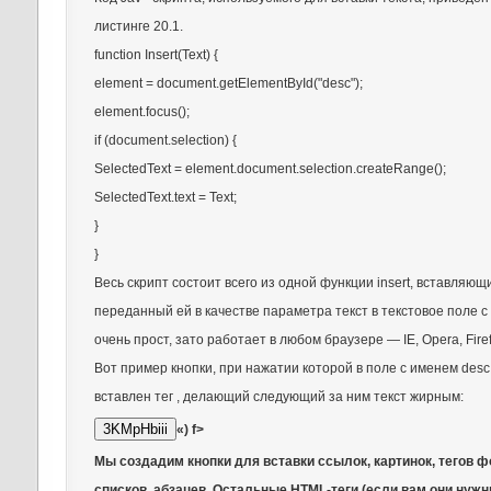
листинге 20.1.
function Insert(Text) {
element = document.getElementById("desc");
element.focus();
if (document.selection) {
SelectedText = element.document.selection.createRange();
SelectedText.text = Text;
}
}
Весь скрипт состоит всего из одной функции insert, вставляющ
переданный ей в качестве параметра текст в текстовое поле с
очень прост, зато работает в любом браузере — IE, Opera, Firef
Вот пример кнопки, при нажатии которой в поле с именем desc
вставлен тег , делающий следующий за ним текст жирным:
«) f>
Мы создадим кнопки для вставки ссылок, картинок, тегов 
списков, абзацев. Остальные HTML-теги (если вам они нуж