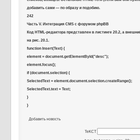
добавить сами — по образу и подобию.
242
Часть V. Интеграция CMS с форумом phpBB
Код HTML-редактора представлен в листинге 20.2, а внешн
на рис. 20.1.
function Insert(Text) {
element = document.getElementById("desc");
element.focus();
if (document.selection) {
SelectedText = element.document.selection.createRange();
SelectedText.text = Text;
}
}
Добавить новость
TeKCT