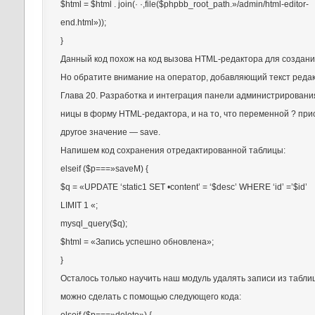
$html = $html . join(· ·,file($phpbb_root_path.»/admin/html-editor-
end.html»));
}
Данный код похож на код вызова HTML-редактора для создани
Но обратите внимание на оператор, добавляющий текст реда
Глава 20. Разработка и интеграция панели администрирован
ницы в форму HTML-редактора, и на то, что переменной ? при
другое значение — save.
Напишем код сохранения отредактированной таблицы:
elseif ($p===»saveM) {
$q = «UPDATE ‘static1 SET •content’ = ‘$desc’ WHERE ‘id’ =’$id’
LIMIT 1 «;
mysql_query($q);
$html = «Запись успешно обновлена»;
}
Осталось только научить наш модуль удалять записи из таблицы
можно сделать с помощью следующего кода: