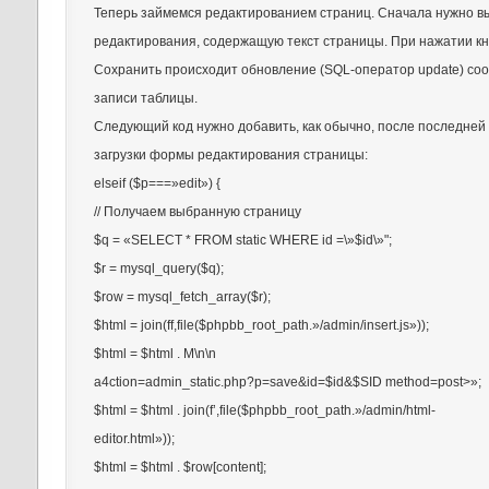
Теперь займемся редактированием страниц. Сначала нужно в
редактирования, содержащую текст страницы. При нажатии к
Сохранить происходит обновление (SQL-оператор update) со
записи таблицы.
Следующий код нужно добавить, как обычно, после последней 
загрузки формы редактирования страницы:
elseif ($p===»edit») {
// Получаем выбранную страницу
$q = «SELECT * FROM static WHERE id =\»$id\»";
$r = mysql_query($q);
$row = mysql_fetch_array($r);
$html = join(ff,file($phpbb_root_path.»/admin/insert.js»));
$html = $html . M\n\n
a4ction=admin_static.php?p=save&id=$id&$SID method=post>»;
$html = $html . join(f’,file($phpbb_root_path.»/admin/html-
editor.html»));
$html = $html . $row[content];