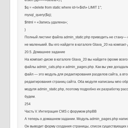
elseif ($p===»delete») {
$q = «delete from static where id=\»$id\» LIMIT 1″;
mysql_query($q);
$html = «Запись удалена»;
}
Полный листинг файла admin_static.php приводить не стану—
не маленький. Вы его найдете в каталоге Glava_20 на компакт-
20.5. Домашнее задание
На компакт-диске в каталоге Glava_20 вы найдете (кроме всего
файлы admin_cats.php и admin_pages.php. Как вы уже догадал
файл — это модуль для редактирования разделов сайта, а вт
редактирования страниц сайта. Оба модуля написаны мпо об
модуля admin_static.php, поэтому подробно их разработку рас
будем.
254
Часть V. Интеграция CMS с форумом phpBB
А теперь о домашнем задании. Модуль admin_pages.php напис
Он выводит форму создания страницы, список существующих 