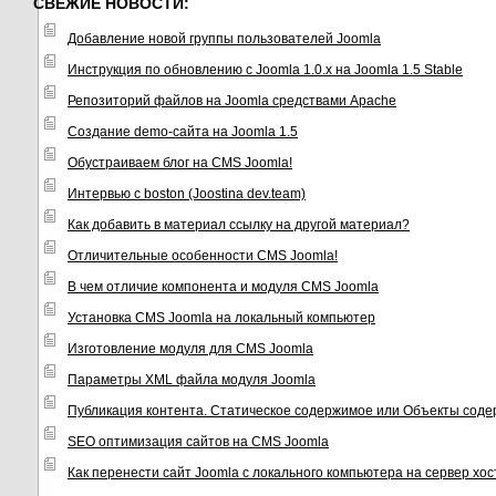
СВЕЖИЕ НОВОСТИ:
Добавление новой группы пользователей Joomla
Инструкция по обновлению с Joomla 1.0.x на Joomla 1.5 Stable
Репозиторий файлов на Joomla средствами Apache
Создание demo-сайта на Joomla 1.5
Обустраиваем блог на CMS Joomla!
Интервью с boston (Joostina dev.team)
Как добавить в материал ссылку на другой материал?
Отличительные особенности CMS Joomla!
В чем отличие компонента и модуля CMS Joomla
Установка CMS Joomla на локальный компьютер
Изготовление модуля для CMS Joomla
Параметры XML файла модуля Joomla
Публикация контента. Статическое содержимое или Объекты соде
SEO оптимизация сайтов на CMS Joomla
Как перенести сайт Joomla с локального компьютера на сервер хо