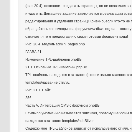
(рис. 20.4), позволяет создавать страницы, но не позволяет и
и удалять. Домашнее задание заключается в реализации воз
редактирования и удаления страниц! Конечно, если что-то не 
обращайтесь за помощью на форум www.dkws.org.ua— помогу. 
означает, что я предоставляю сразу готовый фрагмент кода!
Рис. 20.4. Модуль admin_pages.php
ГЛАВА 21
Изменение TPL-шаблонов phpBB
21.1. Основные TPL-шаблоны phpBB
TPL-шаблоны находятся в каталоге (относительно главного ка
templates/название стиля/.
Рис. 21.1. Сайт
256
Часть V. Интеграция CMS с форумом phpBB
Стиль по умолчанию называется subSilver, поэтому шаблоны 
находятся в каталоге templates/subSilver.
Содержимое TPL-шаблонов зависит от используемого стиля, н