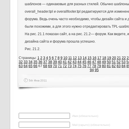
шаблонов — одинаковые для разных стилей. Обычно шаблон
overall_header.tpl и overallfooter.tpl редактируются для измене
форума. Ведь очень часто необходимо, чтобы дизайн сайта и
были похожими, а для этого нужно отредактировать TPL-шаб
На рис. 21.1 показан сайт, а на рис. 21.2— форум. Как видите,
дизайна сайта и форума прошла успешно.
Рис. 21.2.
Страницы:
1
2
3
4
5
6
7
8
9
10
11
12
13
14
15
16
17
18
19
20
21
22
2
32
33
34
35
36
37
38
39
40
41
42
43
44
45
46
47
48
49
50
51
52
53
5
63
64
65
66
67
68
69
70
71
72
73
74
75
76
77
78
79
80
81
82
83
84
8
94
95
5th Фев 2011
Написать ответ
Имя (обязательно)
Mail (скрыто) (обязательно)