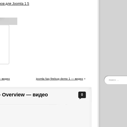
в для Joomla 1.5
— видео
joomla faq firebug demo 1 — видео
»
 — Overview — видео
0