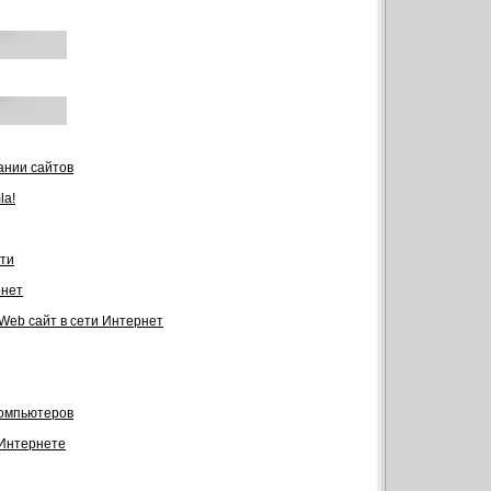
ании сайтов
la!
ти
рнет
 Web сайт в сети Интернет
компьютеров
 Интернете