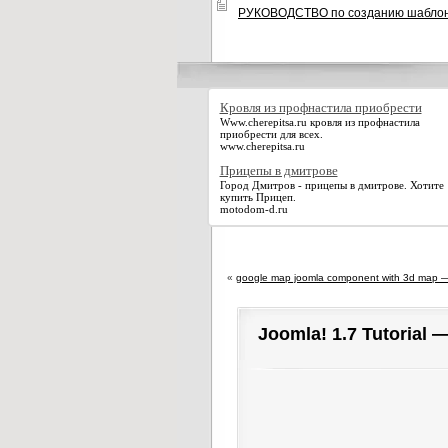
РУКОВОДСТВО по созданию шаблоно
Кровля из профнастила приобрести
Www.cherepitsa.ru кровля из профнастила
приобрести для всех.
www.cherepitsa.ru
Прицепы в дмитрове
Город Дмитров - прицепы в дмитрове. Хотите
купить Прицеп.
motodom-d.ru
«
google map joomla component with 3d map 
Joomla! 1.7 Tutorial