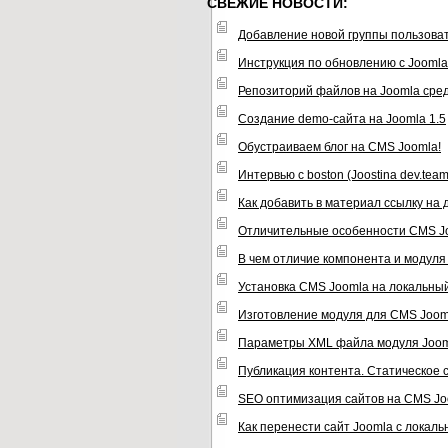
СВЕЖИЕ НОВОСТИ:
Добавление новой группы пользова
Инструкция по обновлению с Joomla 1
Репозиторий файлов на Joomla сре
Создание demo-сайта на Joomla 1.5
Обустраиваем блог на CMS Joomla!
Интервью с boston (Joostina dev.team
Как добавить в материал ссылку на
Отличительные особенности CMS J
В чем отличие компонента и модул
Установка CMS Joomla на локальны
Изготовление модуля для CMS Joom
Параметры XML файла модуля Joo
Публикация контента. Статическое
SEO оптимизация сайтов на CMS Jo
Как перенести сайт Joomla с локаль