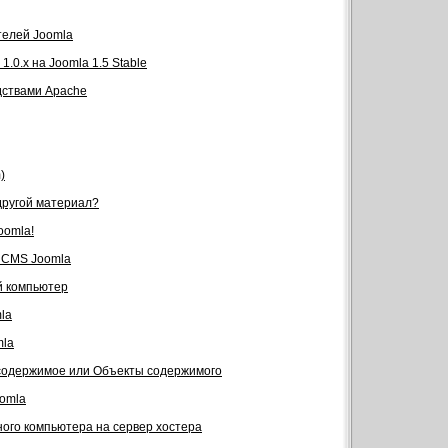
телей Joomla
.0.x на Joomla 1.5 Stable
дствами Apache
)
 другой материал?
oomla!
я CMS Joomla
й компьютер
la
mla
 содержимое или Объекты содержимого
omla
ного компьютера на сервер хостера