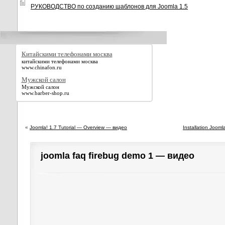
РУКОВОДСТВО по созданию шаблонов для Joomla 1.5
Китайскими телефонами москва
китайскими телефонами москва
www.chinafon.ru
Мужской салон
Мужской салон
www.barber-shop.ru
«
Joomla! 1.7 Tutorial — Overview — видео
Installation Joom
joomla faq firebug demo 1 — видео