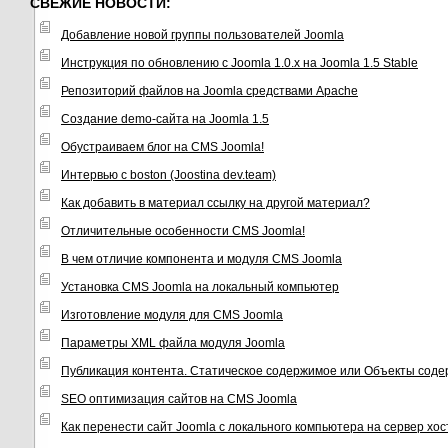
СВЕЖИЕ НОВОСТИ:
Добавление новой группы пользователей Joomla
Инструкция по обновлению с Joomla 1.0.x на Joomla 1.5 Stable
Репозиторий файлов на Joomla средствами Apache
Создание demo-сайта на Joomla 1.5
Обустраиваем блог на CMS Joomla!
Интервью с boston (Joostina dev.team)
Как добавить в материал ссылку на другой материал?
Отличительные особенности CMS Joomla!
В чем отличие компонента и модуля CMS Joomla
Установка CMS Joomla на локальный компьютер
Изготовление модуля для CMS Joomla
Параметры XML файла модуля Joomla
Публикация контента. Статическое содержимое или Объекты соде
SEO оптимизация сайтов на CMS Joomla
Как перенести сайт Joomla с локального компьютера на сервер хо