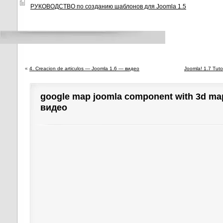
РУКОВОДСТВО по созданию шаблонов для Joomla 1.5
«
4. Creacion de articulos — Joomla 1.6 — видео
Joomla! 1.7 Tut
google map joomla component with 3d m
видео