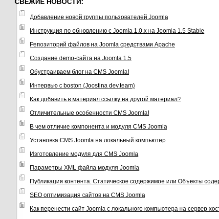
СВЕЖИЕ НОВОСТИ:
Добавление новой группы пользователей Joomla
Инструкция по обновлению с Joomla 1.0.x на Joomla 1.5 Stable
Репозиторий файлов на Joomla средствами Apache
Создание demo-сайта на Joomla 1.5
Обустраиваем блог на CMS Joomla!
Интервью с boston (Joostina dev.team)
Как добавить в материал ссылку на другой материал?
Отличительные особенности CMS Joomla!
В чем отличие компонента и модуля CMS Joomla
Установка CMS Joomla на локальный компьютер
Изготовление модуля для CMS Joomla
Параметры XML файла модуля Joomla
Публикация контента. Статическое содержимое или Объекты соде
SEO оптимизация сайтов на CMS Joomla
Как перенести сайт Joomla с локального компьютера на сервер хо