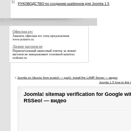
РУКОВОДСТВО по созданию шаблонов для Joomla 1.5
Офисная атс
Заказать офисная атс спец предложения.
www.actiserv.ru
Лизинг вагонов не
Первоначальный авансовый платеж за лизинг
вагонов не замораживает основной капитал.
roslease.ru
«
Joomla on Ubuntu from scratch — part1: install the LAMP Server — видео
Joomla 1.5 how to link
Joomla! sitemap verification for Google wi
RSSeo! — видео