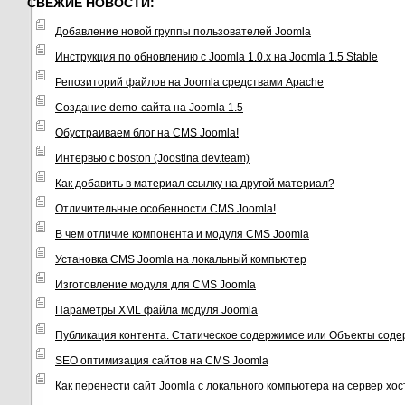
СВЕЖИЕ НОВОСТИ:
Добавление новой группы пользователей Joomla
Инструкция по обновлению с Joomla 1.0.x на Joomla 1.5 Stable
Репозиторий файлов на Joomla средствами Apache
Создание demo-сайта на Joomla 1.5
Обустраиваем блог на CMS Joomla!
Интервью с boston (Joostina dev.team)
Как добавить в материал ссылку на другой материал?
Отличительные особенности CMS Joomla!
В чем отличие компонента и модуля CMS Joomla
Установка CMS Joomla на локальный компьютер
Изготовление модуля для CMS Joomla
Параметры XML файла модуля Joomla
Публикация контента. Статическое содержимое или Объекты соде
SEO оптимизация сайтов на CMS Joomla
Как перенести сайт Joomla с локального компьютера на сервер хо