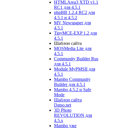
HTMLArea3 XTD v1.1
RC1 для 4.5.1
phpBB 1.2.4 RC2 для
4.5.1 и 4.5.2
MV Newspaper для
4.5.1
TinyMCE-EXP 1.2 для
4.5.1
Шаблон сайта
MOSMedia Lite для
4.5.1
Community Builder Rus
для 4.5.1
Module MyPMSII для
4.5.1
Mambo Community
Builder для 4.5.1
Mambo 4.5.2 и Safe
Mode
Шаблон сайта
Datso.net
3D Photo
REVOLUTION для
4.5.х
Mambo уже