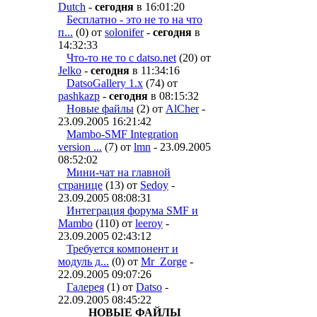
Dutch
-
сегодня
в 16:01:20
Бесплатно - это не то на что
п...
(0) от
solonifer
-
сегодня
в
14:32:33
Что-то не то с datso.net
(20) от
Jelko
-
сегодня
в 11:34:16
DatsoGallery 1.x
(74) от
pashkazp
-
сегодня
в 08:15:32
Новые файлы
(2) от
AlCher
-
23.09.2005 16:21:42
Mambo-SMF Integration
version ...
(7) от
lmn
- 23.09.2005
08:52:02
Мини-чат на главной
странице
(13) от
Sedoy
-
23.09.2005 08:08:31
Интеграция форума SMF и
Mambo
(110) от
leeroy
-
23.09.2005 02:43:12
Требуется компонент и
модуль д...
(0) от
Mr_Zorge
-
22.09.2005 09:07:26
Галерея
(1) от
Datso
-
22.09.2005 08:45:22
НОВЫЕ ФАЙЛЫ