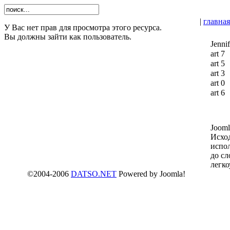
|
главная
У Вас нет прав для просмотра этого ресурса.
Вы должны зайти как пользователь.
Jennif
art 7
art 5
art 3
art 0
art 6
Joom
Исхо
испол
до с
легко
©2004-2006
DATSO.NET
Powered by Joomla!