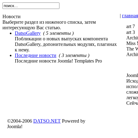
|
главная
Новости
Выберите раздел из ниженого списка, затем
art 7
интересующую Вас статью.
art 3
DatsoGallery
( 5 элементы )
Archi
Побликации о новых выпусках компонента
Miss 
DatsoGallery, допонительных модулях, плагинах
The 
к нему.
Archi
Последние новости
( 3 элементы )
Последние новости Joomla! Templates Pro
Joom
Исхо
испол
слож
легко
Сейча
©2004-2006
DATSO.NET
Powered by
Joomla!