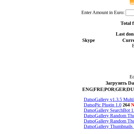
Enter Amount in Euro:
Total 
Last don
Skype
Curre
E
Ed
Загрузить D
ENG
|
FRE
|
POR
|
GER
|
DU
DatsoGallery v1.3.5 Multi
DatsoPic Plugin 1.0
264
DatsoGallery SearchBot 1
DatsoGallery Random Thu
DatsoGallery Random Thu
DatsoGallery Thumbnails 