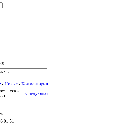
ия
е
-
Новые
-
Комментарии
у: Пуск -
Следующая
оп
ow
6 01:51