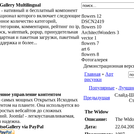
Gallery Multilingual
- нативный и бесплатный компонент
ционал которого включает следующие
flowers 12
нное количество категорий,
DSCN2419
тегориям, комментарии, рейтинг по ip,
flowers 10
оск, watermark, popup, принудительная
ArchitectWonders 3
ндартная и пакетная загрузки, пакетный
vector 1
держка и более...
flowers 7
art 6
flowers 8
Фотогалерея
Демонстрационная верс
Главная
»
Арт
рисунки
Популярные
-
Лучши
нное управление контентом
Слайд-Шо
Предыдущая
 из самых мощных Открытых Исходных
Ст
нтом на планете. Она используется во
 простых вебсайтов до сложных
The Widow
й. Joomla! - легкоустанавливаемая,
Описание:
The Wid
и надежна.
tsoGallery via PayPal
Дата:
22.04.200