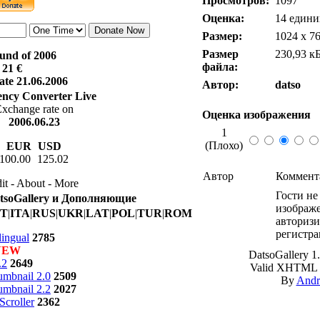
Просмотров:
1097
Оценка:
14 едини
Размер:
1024 x 7
Размер
230,93 к
fund of 2006
файла:
21 €
ate 21.06.2006
Автор:
datso
ncy Converter Live
xchange rate on
Оценка изображения
2006.06.23
1
(Плохо)
EUR
USD
100.00
125.02
Автор
Коммент
it - About - More
Гости не
atsoGallery и Дополняющие
изображе
T
|
ITA
|
RUS
|
UKR
|
LAT
|
POL
|
TUR
|
ROM
авторизи
регистра
lingual
2785
NEW
DatsoGallery 1.
.2
2649
Valid XHTML 1.
mbnail 2.0
2509
By
Andr
mbnail 2.2
2027
Scroller
2362