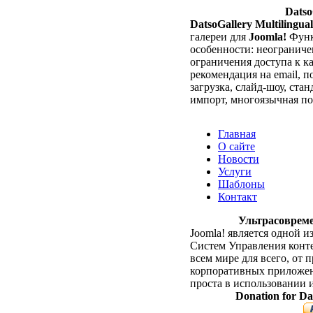
Datso
DatsoGallery Multilingual
галереи для
Joomla!
Функ
особенности: неограниче
ограничения доступа к ка
рекомендация на email, п
загрузка, слайд-шоу, ста
импорт, многоязычная под
Главная
О сайте
Новости
Услуги
Шаблоны
Контакт
Ультрасовреме
Joomla! является одной
Систем Управления конте
всем мире для всего, от
корпоративных приложени
проста в использовании 
Donation for Da