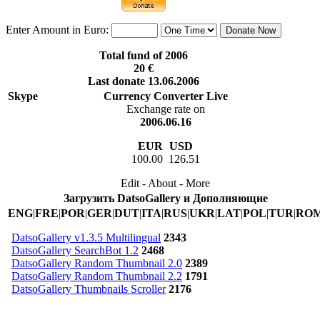
Enter Amount in Euro:
Total fund of 2006
20 €
Last donate 13.06.2006
Skype
Currency Converter Live
Exchange rate on
2006.06.16
EUR
USD
100.00 126.51
Edit - About - More
Загрузить DatsoGallery и Дополняющие
ENG
|
FRE
|
POR
|
GER
|
DUT
|
ITA
|
RUS
|
UKR
|
LAT
|
POL
|
TUR
|
RO
DatsoGallery v1.3.5 Multilingual
2343
DatsoGallery SearchBot 1.2
2468
DatsoGallery Random Thumbnail 2.0
2389
DatsoGallery Random Thumbnail 2.2
1791
DatsoGallery Thumbnails Scroller
2176