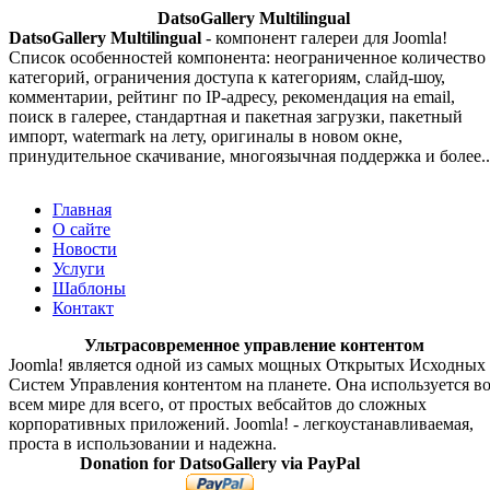
DatsoGallery Multilingual
DatsoGallery Multilingual
- компонент галереи для Joomla!
Список особенностей компонента: неограниченное количество
категорий, ограничения доступа к категориям, слайд-шоу,
комментарии, рейтинг по IP-адресу, рекомендация на email,
поиск в галерее, стандартная и пакетная загрузки, пакетный
импорт, watermark на лету, оригиналы в новом окне,
принудительное скачивание, многоязычная поддержка и более..
Главная
О сайте
Новости
Услуги
Шаблоны
Контакт
Ультрасовременное управление контентом
Joomla! является одной из самых мощных Открытых Исходных
Систем Управления контентом на планете. Она используется в
всем мире для всего, от простых вебсайтов до сложных
корпоративных приложений. Joomla! - легкоустанавливаемая,
проста в использовании и надежна.
Donation for DatsoGallery via PayPal