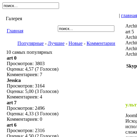
|
главная
Галерея
Archi
Главная
art 5
Archi
Archi
Популярные
-
Лучшие
-
Новые
-
Комментарии
Archi
10 самых популярных
Archi
art 0
Просмотров: 3803
Skyp
Оценка: 4,57 (7 Голосов)
Комментариев: 7
Jessica
Просмотров: 3164
Оценка: 5,00 (3 Голосов)
Комментариев: 4
art 7
ульт
Просмотров: 2496
Оценка: 4,33 (3 Голосов)
Joom
Комментариев: 0
Исхо
art 6
испол
Просмотров: 2316
слож
Оценка: 4,50 (2 Голосов)