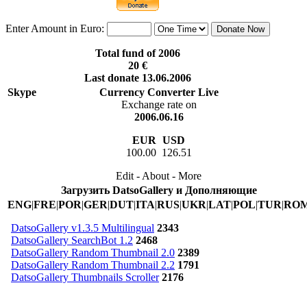
Enter Amount in Euro:
Total fund of 2006
20 €
Last donate 13.06.2006
Skype
Currency Converter Live
Exchange rate on
2006.06.16
EUR
USD
100.00 126.51
Edit - About - More
Загрузить DatsoGallery и Дополняющие
ENG
|
FRE
|
POR
|
GER
|
DUT
|
ITA
|
RUS
|
UKR
|
LAT
|
POL
|
TUR
|
RO
DatsoGallery v1.3.5 Multilingual
2343
DatsoGallery SearchBot 1.2
2468
DatsoGallery Random Thumbnail 2.0
2389
DatsoGallery Random Thumbnail 2.2
1791
DatsoGallery Thumbnails Scroller
2176