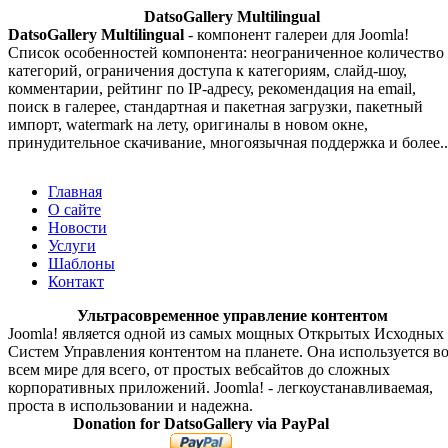
DatsoGallery Multilingual
DatsoGallery Multilingual
- компонент галереи для Joomla!
Список особенностей компонента: неограниченное количество
категорий, ограничения доступа к категориям, слайд-шоу,
комментарии, рейтинг по IP-адресу, рекомендация на email,
поиск в галерее, стандартная и пакетная загрузки, пакетный
импорт, watermark на лету, оригиналы в новом окне,
принудительное скачивание, многоязычная поддержка и более..
Главная
О сайте
Новости
Услуги
Шаблоны
Контакт
Ультрасовременное управление контентом
Joomla! является одной из самых мощных Открытых Исходных
Систем Управления контентом на планете. Она используется в
всем мире для всего, от простых вебсайтов до сложных
корпоративных приложений. Joomla! - легкоустанавливаемая,
проста в использовании и надежна.
Donation for DatsoGallery via PayPal