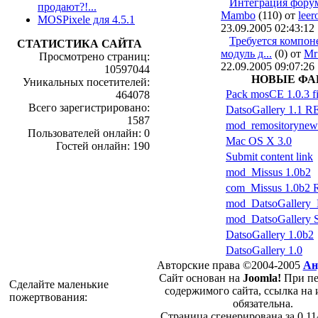
Интеграция фору
продают?!...
Mambo
(110) от
leer
MOSPixele для 4.5.1
23.09.2005 02:43:12
Требуется компон
СТАТИСТИКА САЙТА
модуль д...
(0) от
Mr
Просмотрено страниц:
22.09.2005 09:07:26
10597044
НОВЫЕ Ф
Уникальных посетителей:
Pack mosCE 1.0.3 fi
464078
Всего зарегистрировано:
DatsoGallery 1.1 R
1587
mod_remositorynewe
Пользователей онлайн: 0
Mac OS X 3.0
Гостей онлайн: 190
Submit content link
mod_Missus 1.0b2
com_Missus 1.0b2 R
mod_DatsoGallery
mod_DatsoGallery S
DatsoGallery 1.0b2
DatsoGallery 1.0
Авторские права ©2004-2005
Ан
Сайт основан на
Joomla!
При пе
Cделайте маленькие
содержимого сайта, ссылка на
пожертвования:
обязательна.
Страница сгенерирована за 0.1