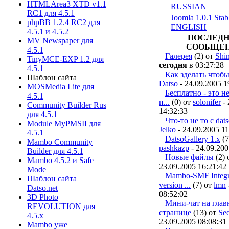
HTMLArea3 XTD v1.1
RUSSIAN
RC1 для 4.5.1
Joomla 1.0.1 Stab
phpBB 1.2.4 RC2 для
ENGLISH
4.5.1 и 4.5.2
ПОСЛЕД
MV Newspaper для
СООБЩЕ
4.5.1
Галерея
(2) от
Shi
TinyMCE-EXP 1.2 для
сегодня
в 03:27:28
4.5.1
Как зделать чтобы.
Шаблон сайта
Datso
- 24.09.2005 1
MOSMedia Lite для
Бесплатно - это не
4.5.1
п...
(0) от
solonifer
- 
Community Builder Rus
14:32:33
для 4.5.1
Что-то не то с dats
Module MyPMSII для
Jelko
- 24.09.2005 11
4.5.1
DatsoGallery 1.x
(7
Mambo Community
pashkazp
- 24.09.200
Builder для 4.5.1
Новые файлы
(2) 
Mambo 4.5.2 и Safe
23.09.2005 16:21:42
Mode
Mambo-SMF Integr
Шаблон сайта
version ...
(7) от
lmn
Datso.net
08:52:02
3D Photo
Мини-чат на глав
REVOLUTION для
странице
(13) от
Se
4.5.х
23.09.2005 08:08:31
Mambo уже