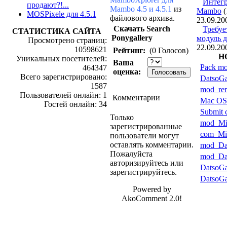
Интег
продают?!...
Mambo 4.5 и 4.5.1
из
Mambo
(
MOSPixele для 4.5.1
файлового архива.
23.09.20
Скачать Search
Требуе
СТАТИСТИКА САЙТА
Ponygallery
модуль д.
Просмотрено страниц:
22.09.20
10598621
Рейтинг:
(0 Голосов)
Н
Уникальных посетителей:
Ваша
Pack mo
464347
оценка:
Всего зарегистрировано:
DatsoGa
1587
mod_rem
Пользователей онлайн: 1
Комментарии
Mac OS
Гостей онлайн: 34
Submit c
Только
mod_Mis
зарегистрированные
com_Mis
пользователи могут
оставлять комментарии.
mod_Da
Пожалуйста
mod_Dat
авторизируйтесь или
DatsoGa
зарегистрируйтесь.
DatsoGa
Powered by
AkoComment 2.0!