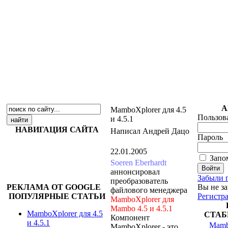
А
MamboXplorer для 4.5
Пользов
и 4.5.1
НАВИГАЦИЯ САЙТА
Написал Андрей Дацо
Пароль
22.01.2005
Запо
Soeren Eberhardt
аннонсировал
Забыли 
преобразователь
РЕКЛАМА ОТ GOOGLE
Вы не з
файлового менеджера
ПОПУЛЯРНЫЕ СТАТЬИ
Регистр
MamboXplorer для
Mambo 4.5 и 4.5.1
MamboXplorer для 4.5
СТАБ
Компонент
и 4.5.1
Mambo
MamboXplorer - это