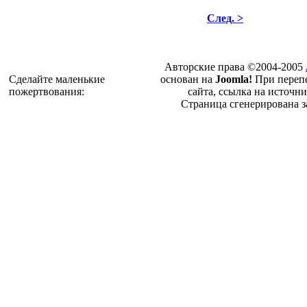
След. >
Авторские права ©2004-2005
Cделайте маленькие
основан на
Joomla!
При перепе
пожертвования:
сайта, ссылка на источни
Страница сгенерирована з