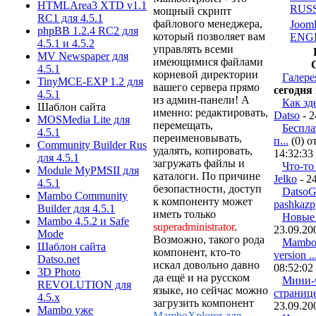
HTMLArea3 XTD v1.1
RUS
мощный скрипт
RC1 для 4.5.1
файлового менеджера,
Jooml
phpBB 1.2.4 RC2 для
который позволяет вам
ENG
4.5.1 и 4.5.2
управлять всеми
MV Newspaper для
имеющимися файлами
4.5.1
корневой директории
Галере
TinyMCE-EXP 1.2 для
вашего сервера прямо
сегодня
4.5.1
из админ-панели! А
Как зд
Шаблон сайта
именно: редактировать,
Datso
- 2
MOSMedia Lite для
перемещать,
Бесплат
4.5.1
переименовывать,
п...
(0) о
Community Builder Rus
удалять, копировать,
14:32:33
для 4.5.1
загружать файлы и
Что-то 
Module MyPMSII для
каталоги. По причине
Jelko
- 2
4.5.1
безопастности, доступ
DatsoGa
Mambo Community
к компоненту может
pashkazp
Builder для 4.5.1
иметь только
Новые
Mambo 4.5.2 и Safe
superadministrator
.
23.09.20
Mode
Возможно, такого рода
Mambo-
Шаблон сайта
компонент, кто-то
version ..
Datso.net
искал довольно давно
08:52:02
3D Photo
да ещё и на русском
Мини-ч
REVOLUTION для
языке, но сейчас можно
страниц
4.5.х
загрузить компонент
23.09.20
Mambo уже
MamboXplorer для