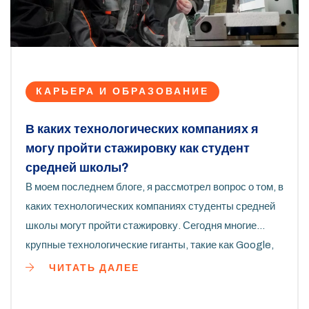
КАРЬЕРА И ОБРАЗОВАНИЕ
В каких технологических компаниях я
могу пройти стажировку как студент
средней школы?
В моем последнем блоге, я рассмотрел вопрос о том, в
каких технологических компаниях студенты средней
школы могут пройти стажировку. Сегодня многие
крупные технологические гиганты, такие как Google,
Microsoft и Apple, предлагают программы стажировок
ЧИТАТЬ ДАЛЕЕ
для школьников. Это отличная возможность получить
ценный опыт и погрузиться в мир высоких технологий.