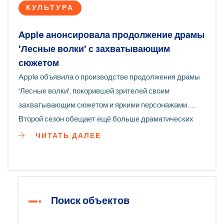
КУЛЬТУРА
Apple анонсировала продолжение драмы
'Лесные волки' с захватывающим
сюжетом
Apple объявила о производстве продолжения драмы
'Лесные волки', покорившей зрителей своим
захватывающим сюжетом и яркими персонажами.
Второй сезон обещает ещё больше драматических
событий, которые глубже раскроют сложные судьбы
ЧИТАТЬ ДАЛЕЕ
героев и последствия их действий.
Поиск объектов