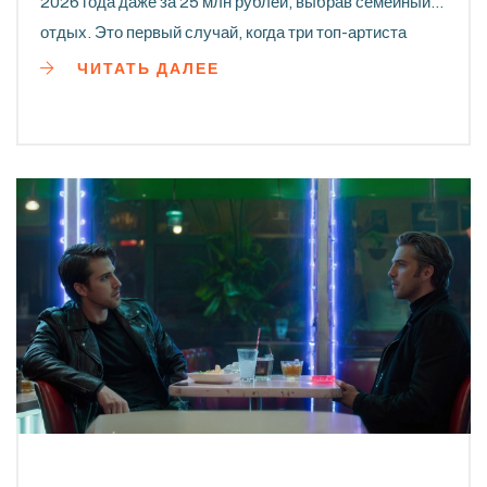
2026 года даже за 25 млн рублей, выбрав семейный
отдых. Это первый случай, когда три топ-артиста
одновременно уходят с главной сцены России в этот
ЧИТАТЬ ДАЛЕЕ
период.