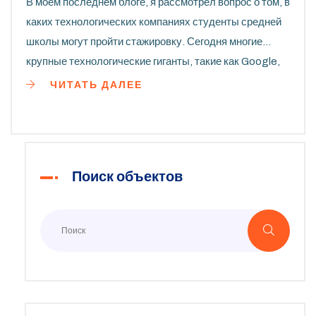
В моем последнем блоге, я рассмотрел вопрос о том, в
каких технологических компаниях студенты средней
школы могут пройти стажировку. Сегодня многие
крупные технологические гиганты, такие как Google,
Microsoft и Apple, предлагают программы стажировок
ЧИТАТЬ ДАЛЕЕ
для школьников. Это отличная возможность получить
ценный опыт и погрузиться в мир высоких технологий.
Однако стоит помнить, что конкуренция в этих
компаниях обычно очень высока. Поэтому важно
Поиск объектов
заранее подготовиться и проявить себя в лучшем
свете.