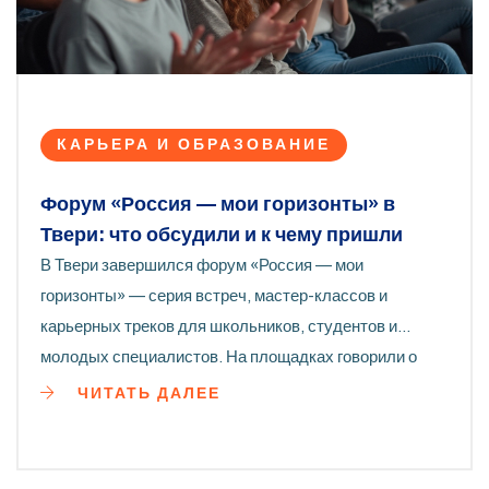
КАРЬЕРА И ОБРАЗОВАНИЕ
Форум «Россия — мои горизонты» в
Твери: что обсудили и к чему пришли
В Твери завершился форум «Россия — мои
горизонты» — серия встреч, мастер-классов и
карьерных треков для школьников, студентов и
молодых специалистов. На площадках говорили о
профессиях будущего, стажировках и проектной
ЧИТАТЬ ДАЛЕЕ
работе. Компании и вузы представили программы, а
участникам показали реальные кейсы и технологии.
Организаторы обещают выложить материалы и